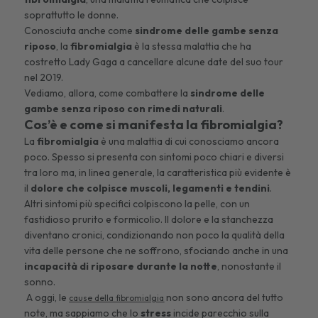
soprattutto le donne.
Conosciuta anche come
sindrome delle gambe senza
riposo
, la
fibromialgia
è la stessa malattia che ha
costretto Lady Gaga a cancellare alcune date del suo tour
nel 2019.
Vediamo, allora, come combattere la
sindrome delle
gambe senza riposo con rimedi naturali
.
Cos’è e come si manifesta la fibromialgia?
La
fibromialgia
è una malattia di cui conosciamo ancora
poco. Spesso si presenta con sintomi poco chiari e diversi
tra loro ma, in linea generale, la caratteristica più evidente è
il
dolore che colpisce muscoli, legamenti e tendini
.
Altri sintomi più specifici colpiscono la pelle, con un
fastidioso prurito e formicolio. Il dolore e la stanchezza
diventano cronici, condizionando non poco la qualità della
vita delle persone che ne soffrono, sfociando anche in una
incapacità di riposare durante la notte
, nonostante il
sonno.
A oggi, le
non sono ancora del tutto
cause della fibromialgia
note, ma sappiamo che lo
stress
incide parecchio sulla