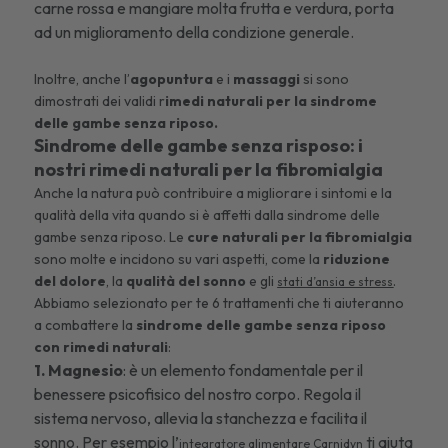
carne rossa e mangiare molta frutta e verdura, porta
ad un miglioramento della condizione generale.
Inoltre, anche l’
agopuntura
e i
massaggi
si sono
dimostrati dei validi r
imedi naturali per la sindrome
delle gambe senza riposo.
Sindrome delle gambe senza risposo: i
nostri rimedi naturali per la fibromialgia
Anche la natura può contribuire a migliorare i sintomi e la
qualità della vita quando si è affetti dalla sindrome delle
gambe senza riposo. Le
cure naturali per la fibromialgia
sono molte e incidono su vari aspetti, come la
riduzione
del dolore
, la
qualità del sonno
e gli
.
stati d’ansia e stress
Abbiamo selezionato per te 6 trattamenti che ti aiuteranno
a combattere la
sindrome delle gambe senza riposo
con rimedi naturali
:
1. Magnesio
: è un elemento fondamentale per il
benessere psicofisico del nostro corpo. Regola il
sistema nervoso, allevia la stanchezza e facilita il
sonno. Per esempio l’
ti aiuta
integratore alimentare Carnidyn