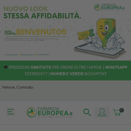
🚚
SPEDIZIONI
GRATUITE
PER ORDINI OLTRE I 49,90€ |
WHATSAPP
3331850577
|
NUMERO VERDE
800699743
Veloce, Comodo:
0