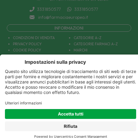
3331850577
3331850577
info@farmaciaeuropea.it
INFORMAZIONI
CONDIZIONI DI VENDITA
CATEGORIE A-Z
PRIVACY POLICY
CATEGORIE FARMACI A-Z
COOKIE POLICY
MARCHI
DECONTRIBUZIONE INPS
TUTTO IL NOSTRO CATALOGO
SPEDIZIONI
IL NOSTRO BLOG
PAGAMENTI
CONTATTACI
COUPON E OFFERTE
PATOLOGIE: CAUSE E RIMEDI
DIVENTIAMO AMICI!
Parafarmacia Europea Srl - Via Petraro 380- 80050 Santa Maria la Carità (NA) - P.IVA
10677001215