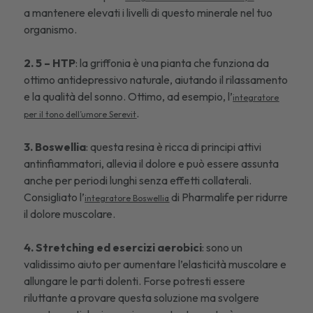
a mantenere elevati i livelli di questo minerale nel tuo
organismo.
2. 5 – HTP
: la griffonia è una pianta che funziona da
ottimo antidepressivo naturale, aiutando il rilassamento
e la qualità del sonno. Ottimo, ad esempio, l’
integratore
.
per il tono dell’umore Serevit
3. Boswellia
: questa resina è ricca di principi attivi
antinfiammatori, allevia il dolore e può essere assunta
anche per periodi lunghi senza effetti collaterali.
Consigliato l’
di Pharmalife per ridurre
integratore Boswellia
il dolore muscolare.
4. Stretching ed esercizi aerobici
: sono un
validissimo aiuto per aumentare l’elasticità muscolare e
allungare le parti dolenti. Forse potresti essere
riluttante a provare questa soluzione ma svolgere