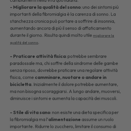
cambiamenti nella vita quotidiana.
- Migliorare la qualità del sonno
: uno dei sintomi più
importanti della fibromialgia è la carenza di sonno. La
stanchezza cronica può portare a soffrire di insonnia,
aumentando ancora di più il senso di affaticamento
durante il giorno. Risulta quindi molto utile
migliorare la
.
qualità del sonno
- Praticare attività fisica
: potrebbe sembrare
paradossale ma, chi soffre della sindrome delle gambe
senza riposo, dovrebbe praticare una regolare attività
fisica, come
camminare, nuotare o andare in
bicicletta
. Inizialmente il dolore potrebbe aumentare,
ma non bisogna scoraggiarsi. A lungo andare, muoversi,
diminuisce i sintomi e aumenta la capacità dei muscoli.
- Stile di vita sano
: non esiste una dieta specifica per
la fibromialgia ma l’
alimentazione
assume un ruolo
importante. Ridurre lo zucchero, limitare il consumo di