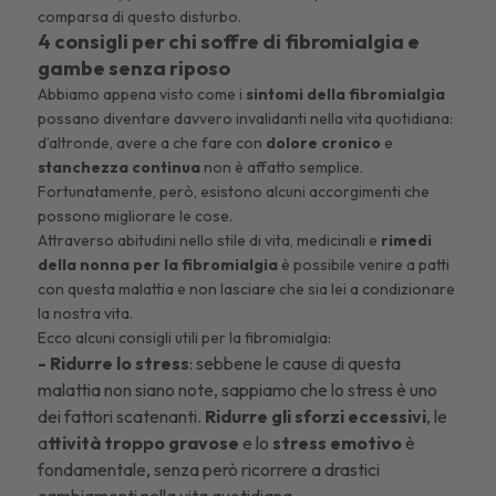
comparsa di questo disturbo.
4 consigli per chi soffre di fibromialgia e
gambe senza riposo
Abbiamo appena visto come i
sintomi della fibromialgia
possano diventare davvero invalidanti nella vita quotidiana:
d’altronde, avere a che fare con
dolore cronico
e
stanchezza continua
non è affatto semplice.
Fortunatamente, però, esistono alcuni accorgimenti che
possono migliorare le cose.
Attraverso abitudini nello stile di vita, medicinali e
rimedi
della nonna per la fibromialgia
è possibile venire a patti
con questa malattia e non lasciare che sia lei a condizionare
la nostra vita.
Ecco alcuni consigli utili per la fibromialgia:
- Ridurre lo stress
: sebbene le cause di questa
malattia non siano note, sappiamo che lo stress è uno
dei fattori scatenanti.
Ridurre gli sforzi eccessivi
, le
a
ttività troppo gravose
e lo
stress emotivo
è
fondamentale, senza però ricorrere a drastici