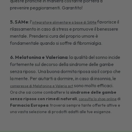
queste pratiche in maniera costante porterà a
prevenire peggioramenti. Garantito!
5. SAMe
: l’
favorisce il
integratore alimentare a base di SAMe
rilassamento in caso di stress e promuove il benessere
mentale. Prendersi cura del proprio umore è
fondamentale quando si soffre di fibromialgia.
6. Melatonina e Valeriana
: la qualità del sonno incide
fortemente sul decorso della sindrome delle gambe
senza riposo. Una buona dormita riposa sia il corpo che
la mente. Per aiutarti a dormire, in caso di insonnia, le
sono molto efficaci.
compresse di Melatonina e Valeria act
Ora che sai come combattere la
sindrome delle gambe
senza riposo con rimedi naturali
,
di
consulta lo shop online
Farmacia Europea
: troverai sempre tante offerte attive e
una vasta selezione di prodotti adatti alle tue esigenze.