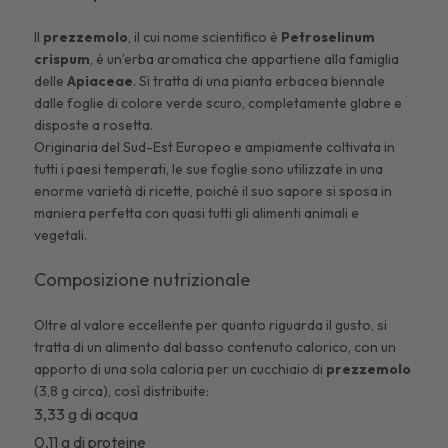
Il
prezzemolo
, il cui nome scientifico è
Petroselinum
crispum
, è un’erba aromatica che appartiene alla famiglia
delle
Apiaceae
. Si tratta di una pianta erbacea biennale
dalle foglie di colore verde scuro, completamente glabre e
disposte a rosetta.
Originaria del Sud-Est Europeo e ampiamente coltivata in
tutti i paesi temperati, le sue foglie sono utilizzate in una
enorme varietà di ricette, poiché il suo sapore si sposa in
maniera perfetta con quasi tutti gli alimenti animali e
vegetali.
Composizione nutrizionale
Oltre al valore eccellente per quanto riguarda il gusto, si
tratta di un alimento dal basso contenuto calorico, con un
apporto di una sola caloria per un cucchiaio di
prezzemolo
(3,8 g circa), così distribuite:
3,33 g di acqua
0,11 g di proteine