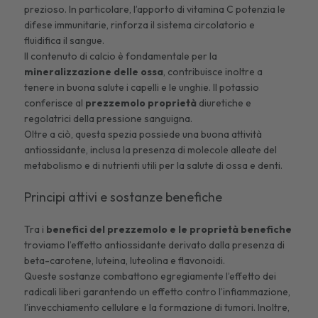
prezioso. In particolare, l’apporto di vitamina C potenzia le
difese immunitarie, rinforza il sistema circolatorio e
fluidifica il sangue.
Il contenuto di calcio è fondamentale per la
mineralizzazione delle ossa
, contribuisce inoltre a
tenere in buona salute i capelli e le unghie. Il potassio
conferisce al
prezzemolo
proprietà
diuretiche e
regolatrici della pressione sanguigna.
Oltre a ciò, questa spezia possiede una buona attività
antiossidante, inclusa la presenza di molecole alleate del
metabolismo e di nutrienti utili per la salute di ossa e denti.
Principi attivi e sostanze benefiche
Tra i
benefici del prezzemolo e le proprietà benefiche
troviamo l’effetto antiossidante derivato dalla presenza di
beta-carotene, luteina, luteolina e flavonoidi.
Queste sostanze combattono egregiamente l’effetto dei
radicali liberi garantendo un effetto contro l’infiammazione,
l’invecchiamento cellulare e la formazione di tumori. Inoltre,