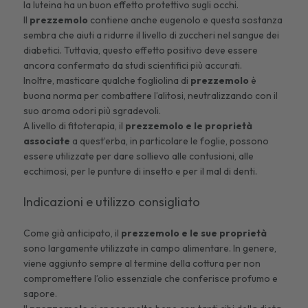
la luteina ha un buon effetto protettivo sugli occhi.
Il
prezzemolo
contiene anche eugenolo e questa sostanza
sembra che aiuti a ridurre il livello di zuccheri nel sangue dei
diabetici
. Tuttavia, questo effetto positivo deve essere
ancora confermato da studi scientifici più accurati.
Inoltre, masticare qualche fogliolina di
prezzemolo
è
buona norma per
combattere l’alitosi
, neutralizzando con il
suo aroma odori più sgradevoli.
A livello di fitoterapia, il
prezzemolo
e le proprietà
associate
a quest’erba, in particolare le foglie, possono
essere utilizzate per dare sollievo alle contusioni, alle
ecchimosi, per le punture di insetto e per il mal di denti.
Indicazioni e utilizzo consigliato
Come già anticipato, il
prezzemolo
e le sue proprietà
sono largamente utilizzate in campo alimentare. In genere,
viene aggiunto sempre al termine della cottura per non
compromettere l’olio essenziale che conferisce profumo e
sapore.