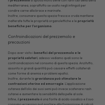
Il
prezzemolo
si sposa molto bene con tanti cibi della dieta
mediterranea, soprattutto se usato negli intingoli per
condire carne alla brace e marinate.
Inoltre, consumare questa spezia fresca e cruda mantiene
inalterate tutte le proprietà organolettiche e le
proprietà
benefiche per l’organismo
.
Controindicazioni del prezzemolo e
precauzioni
Dopo aver visto i
benefici del prezzemolo e le
proprietà salutari
, adesso vediamo quali sono le
controindicazioni nel consumo di questa spezia. Anzitutto,
assunto in grandi quantità può causare effetti collaterali
come forme di anemia e problemi epatici.
Inoltre, durante la
gravidanza può stimolare le
contrazioni uterine ed emorragie
. L'applicazione
cutanea dell'olio dei suoi semi può invece scatenare rash
cutanei e aumentare la sensibilità della pelle al sole.
Infine, il
prezzemolo
è una fonte di acido ossalico e il suo
consumo eccessivo può portare alla formazione di calcoli,