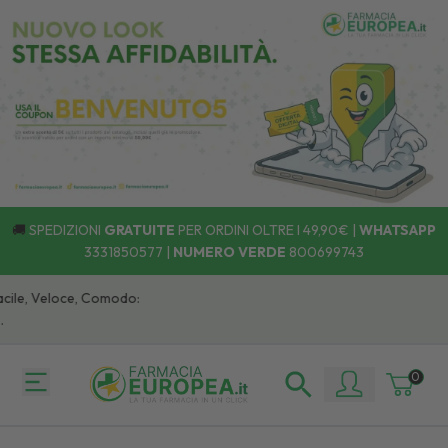
🚚
SPEDIZIONI
GRATUITE
PER ORDINI OLTRE I 49,90€ |
WHATSAPP
3331850577
|
NUMERO VERDE
800699743
le, Veloce, Comodo:
0