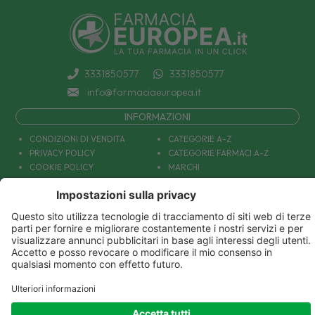
3331850577
3331850577
info@farmaciaeuropea.it
INFORMAZIONI
CONDIZIONI DI VENDITA
CATEGORIE A-Z
PRIVACY POLICY
CATEGORIE FARMACI A-Z
COOKIE POLICY
MARCHI
DECONTRIBUZIONE INPS
TUTTO IL NOSTRO CATALOGO
SPEDIZIONI
IL NOSTRO BLOG
PAGAMENTI
CONTATTACI
COUPON E OFFERTE
PATOLOGIE: CAUSE E RIMEDI
DIVENTIAMO AMICI!
Parafarmacia Europea Srl - Via Petraro 380- 80050 Santa Maria la Carità (NA) - P.IVA
10677001215