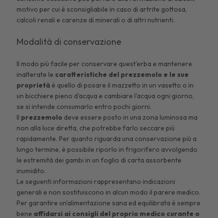
motivo per cui è sconsigliabile in caso di artrite gottosa,
calcoli renali e
carenze di minerali
o di altri nutrienti.
Modalità di conservazione
Il modo più facile per conservare quest'erba e mantenere
inalterate le
caratteristiche del prezzemolo e le sue
proprietà
è quello di posare il mazzetto in un vasetto o in
un bicchiere pieno d'acqua e cambiare l'acqua ogni giorno,
se si intende consumarlo entro pochi giorni.
Il
prezzemolo
deve essere posto in una zona luminosa ma
non alla luce diretta, che potrebbe farlo seccare più
rapidamente. Per quanto riguarda una conservazione più a
lungo termine, è possibile riporlo in frigorifero avvolgendo
le estremità dei gambi in un foglio di carta assorbente
inumidito.
Le seguenti informazioni rappresentano indicazioni
generali e non sostituiscono in alcun modo il parere medico.
Per garantire un'alimentazione sana ed equilibrata è sempre
bene
affidarsi ai consigli del proprio medico curante o