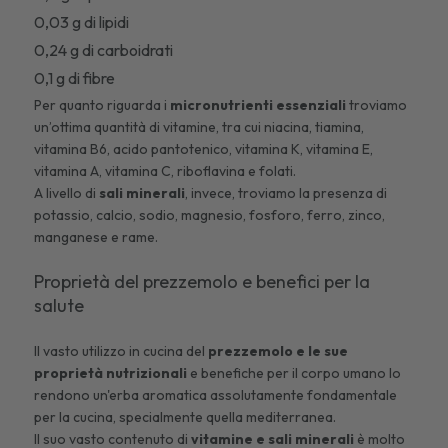
0,03 g di lipidi
0,24 g di carboidrati
0,1 g di fibre
Per quanto riguarda i
micronutrienti essenziali
troviamo
un’ottima quantità di vitamine, tra cui niacina, tiamina,
vitamina B6, acido pantotenico, vitamina K, vitamina E,
vitamina A, vitamina C, riboflavina e folati.
A livello di
sali minerali
, invece, troviamo la presenza di
potassio, calcio, sodio, magnesio, fosforo, ferro, zinco,
manganese e rame.
Proprietà del prezzemolo e benefici per la
salute
Il vasto utilizzo in cucina del
prezzemolo
e le sue
proprietà nutrizionali
e benefiche per il corpo umano lo
rendono un'erba aromatica assolutamente fondamentale
per la cucina, specialmente quella mediterranea.
Il suo vasto contenuto di
vitamine e sali minerali
è molto