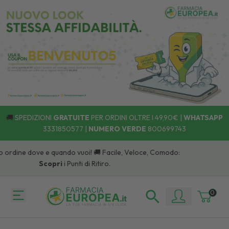
🚚
SPEDIZIONI
GRATUITE
PER ORDINI OLTRE I 49,90€ |
WHATSAPP
3331850577
|
NUMERO VERDE
800699743
o ordine dove e quando vuoi! 🚚 Facile, Veloce, Comodo:
Scopri
i Punti di Ritiro.
0