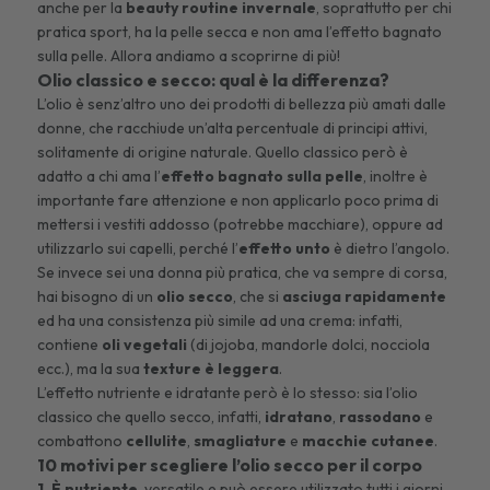
anche per la
beauty routine invernale
, soprattutto per chi
pratica sport, ha la pelle secca e non ama l’effetto bagnato
sulla pelle. Allora andiamo a scoprirne di più!
Olio classico e secco: qual è la differenza?
L’olio è senz’altro uno dei prodotti di bellezza più amati dalle
donne, che racchiude un’alta percentuale di principi attivi,
solitamente di origine naturale. Quello classico però è
adatto a chi ama l’
effetto bagnato sulla pelle
, inoltre è
importante fare attenzione e non applicarlo poco prima di
mettersi i vestiti addosso (potrebbe macchiare), oppure ad
utilizzarlo sui capelli, perché l’
effetto unto
è dietro l’angolo.
Se invece sei una donna più pratica, che va sempre di corsa,
hai bisogno di un
olio secco
, che si
asciuga rapidamente
ed ha una consistenza più simile ad una crema: infatti,
contiene
oli vegetali
(di jojoba, mandorle dolci, nocciola
ecc.), ma la sua
texture è leggera
.
L’effetto nutriente e idratante però è lo stesso: sia l’olio
classico che quello secco, infatti,
idratano
,
rassodano
e
combattono
cellulite
,
smagliature
e
macchie cutanee
.
10 motivi per scegliere l’olio secco per il corpo
1. È nutriente
, versatile e può essere utilizzato tutti i giorni.