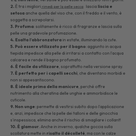
2.
È tra i migliori
:
lascia
liscia e
rimedi per la pelle secca
setosa
anche quella del viso che, con il freddo e il vento, è
soggetta a screpolarsi.
3. Profuma
: solitamente è ricco di fragranze e lascia sulla
pelle una gradevole profumazione.
4. Esalta l’abbronzatura
in estate, illuminando la cute.
5. Può essere utilizzato per il bagno
: aggiunto in acqua
tiepida impedisce alla pelle di irritarsi a contatto con l’acqua
calcarea e rende il bagno profumato.
6. È facile da utilizzare
, soprattutto nella versione spray.
7. È perfetto per i capelli secchi
, che diventano morbidi e
non si appesantiscono.
8. È ideale prima della manicure
,
perché offre
nutrimento alla cheratina delle unghie e ammorbidisce le
cuticole.
9. Non unge
: permette di vestirsi subito dopo l’applicazione
e, anzi, impedisce che la pelle dei talloni e delle ginocchia
s’inspessisca, elimina anche il rischio di smagliare i collant!
10. È glamour
. Anche in inverno, qualche goccia sulla
scollatura mette in
risalto il décolleté
, ma con le calze