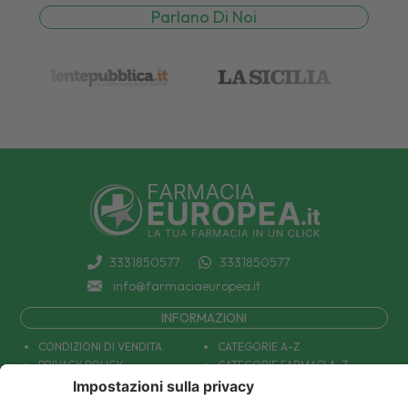
Parlano Di Noi
3331850577
3331850577
info@farmaciaeuropea.it
INFORMAZIONI
CONDIZIONI DI VENDITA
CATEGORIE A-Z
PRIVACY POLICY
CATEGORIE FARMACI A-Z
COOKIE POLICY
MARCHI
DECONTRIBUZIONE INPS
TUTTO IL NOSTRO CATALOGO