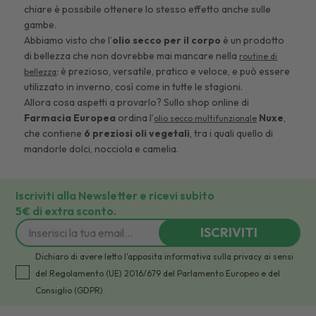
chiare è possibile ottenere lo stesso effetto anche sulle
gambe.
Abbiamo visto che l’
olio secco per il corpo
è un prodotto
di bellezza che non dovrebbe mai mancare nella
routine di
: è prezioso, versatile, pratico e veloce, e può essere
bellezza
utilizzato in inverno, così come in tutte le stagioni.
Allora cosa aspetti a provarlo? Sullo shop online di
Farmacia Europea
ordina l’
Nuxe
,
olio secco multifunzionale
che contiene
6 preziosi oli vegetali
, tra i quali quello di
mandorle dolci, nocciola e camelia.
Iscriviti alla Newsletter e ricevi subito
5€ di extra sconto.
ISCRIVITI
Dichiaro di avere letto l'apposita informativa sulla privacy ai sensi
del Regolamento (UE) 2016/679 del Parlamento Europeo e del
Consiglio (GDPR).