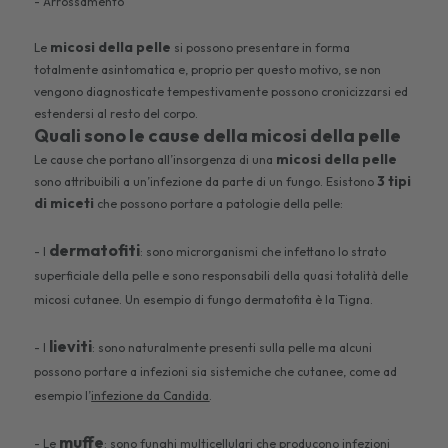
- Arrossamento
micosi della pelle
Le
si possono presentare in forma
totalmente asintomatica e, proprio per questo motivo, se non
vengono diagnosticate tempestivamente possono cronicizzarsi ed
estendersi al resto del corpo.
Quali sono le cause della micosi della pelle
micosi della pelle
Le cause che portano all’insorgenza di una
3 tipi
sono attribuibili a un’infezione da parte di un fungo. Esistono
di miceti
che possono portare a patologie della pelle:
dermatofiti
- I
: sono microrganismi che infettano lo strato
superficiale della pelle e sono responsabili della quasi totalità delle
micosi cutanee. Un esempio di fungo dermatofita è la Tigna.
lieviti
- I
: sono naturalmente presenti sulla pelle ma alcuni
possono portare a infezioni sia sistemiche che cutanee, come ad
esempio l’
infezione da Candida
.
muffe
- Le
: sono funghi multicellulari che producono infezioni