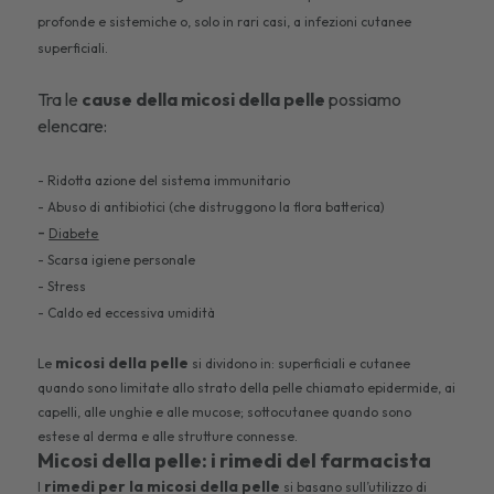
profonde e sistemiche o, solo in rari casi, a infezioni cutanee
superficiali.
Tra le
cause della micosi della pelle
possiamo
elencare:
- Ridotta azione del sistema immunitario
- Abuso di antibiotici (che distruggono la flora batterica)
-
Diabete
- Scarsa igiene personale
- Stress
- Caldo ed eccessiva umidità
micosi della pelle
Le
si dividono in: superficiali e cutanee
quando sono limitate allo strato della pelle chiamato epidermide, ai
capelli, alle unghie e alle mucose; sottocutanee quando sono
estese al derma e alle strutture connesse.
Micosi della pelle: i rimedi del farmacista
rimedi per la micosi della pelle
I
si basano sull’utilizzo di