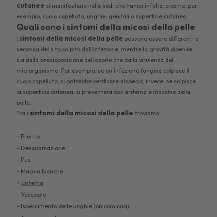
cutanee
si manifestano nelle sedi che hanno infettato come, per
esempio, cuoio capelluto, unghie, genitali o superficie cutanea.
Quali sono i sintomi della micosi della pelle
sintomi della micosi della pelle
I
possono essere differenti a
seconda del sito colpito dall’infezione, mentre la gravità dipende
sia dalla predisposizione dell’ospite che dalla virulenza del
microrganismo. Per esempio, se un’infezione fungina colpisce il
cuoio capelluto, si potrebbe verificare alopecia, invece, se colpisce
la superficie cutanea, si presenterà con eritema e macchie della
pelle.
sintomi della micosi della pelle
Tra i
troviamo:
- Prurito
- Desquamazione
- Pus
- Macule bianche
-
Eritema
- Vescicole
- Ispessimento delle unghie (onicomicosi)