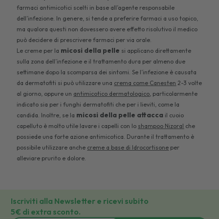
farmaci antimicotici scelti in base all’agente responsabile
dell’infezione. In genere, si tende a preferire farmaci a uso topico,
ma qualora questi non dovessero avere effetto risolutivo il medico
può decidere di prescrivere farmaci per via orale.
micosi della pelle
Le creme per la
si applicano direttamente
sulla zona dell’infezione e il trattamento dura per almeno due
settimane dopo la scomparsa dei sintomi. Se l’infezione è causata
da dermatofiti si può utilizzare una
crema come Canesten
2-3 volte
al giorno, oppure un
antimicotico dermatologico
, particolarmente
indicato sia per i funghi dermatofiti che per i lieviti, come la
micosi della pelle attacca
candida. Inoltre, se la
il cuoio
capelluto è molto utile lavare i capelli con lo
shampoo Nizoral
che
possiede una forte azione antimicotica. Durante il trattamento è
possibile utilizzare anche
creme a base di Idrocortisone
per
alleviare prurito e dolore.
Iscriviti alla Newsletter e ricevi subito
5€ di extra sconto.