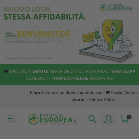
🚚
SPEDIZIONI
GRATUITE
PER ORDINI OLTRE I 49,90€ |
WHATSAPP
3331850577
|
NUMERO VERDE
800699743
Ritira il tuo ordine dove e quando vuoi! 🚚 Facile, Veloce, 
Scopri
i Punti di Ritiro.
0