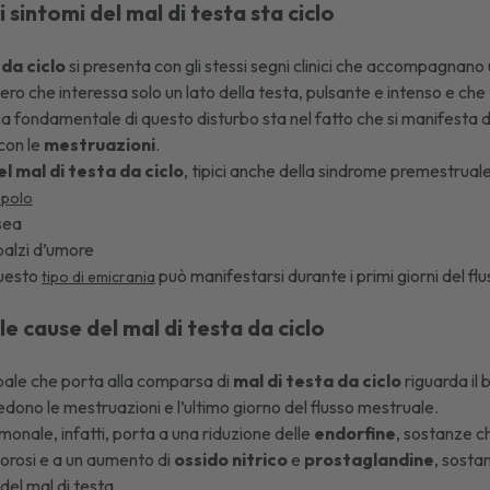
i sintomi del mal di testa sta ciclo
 da ciclo
si presenta con gli stessi segni clinici che accompagnan
vero che interessa solo un lato della testa, pulsante e intenso e c
ca fondamentale di questo disturbo sta nel fatto che si manifesta 
con le
mestruazioni
.
el mal di testa da ciclo
, tipici anche della sindrome premestrual
ppolo
sea
 sbalzi d’umore
questo
può manifestarsi durante i primi giorni del flu
tipo di emicrania
le cause del mal di testa da ciclo
cipale che porta alla comparsa di
mal di testa da ciclo
riguarda il
edono le mestruazioni e l’ultimo giorno del flusso mestruale.
onale, infatti, porta a una riduzione delle
endorfine
, sostanze c
olorosi e a un aumento di
ossido nitrico
e
prostaglandine
, sosta
el mal di testa.