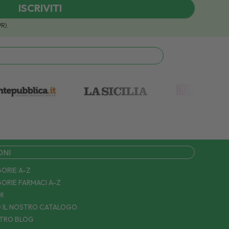
ISCRIVITI
PR).
ONI
ORIE A-Z
ORIE FARMACI A-Z
I
 IL NOSTRO CATALOGO
STRO BLOG