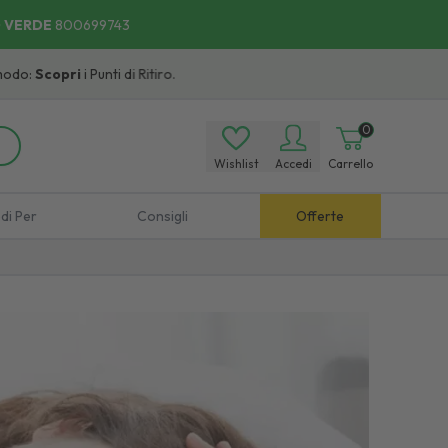
 VERDE
800699743
copri
i Punti di Ritiro.
0
Wishlist
Accedi
Carrello
di Per
Consigli
Offerte