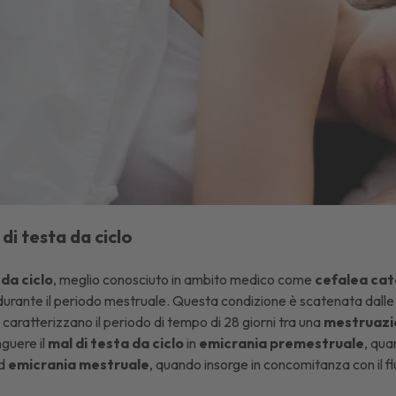
 di testa da ciclo
 da ciclo
, meglio conosciuto in ambito medico come
cefalea
cat
durante il periodo mestruale. Questa condizione è scatenata dalle va
caratterizzano il periodo di tempo di 28 giorni tra una
mestruazi
guere il
mal di testa da ciclo
in
emicrania premestruale
, qua
ed
emicrania mestruale
, quando insorge in concomitanza con il f