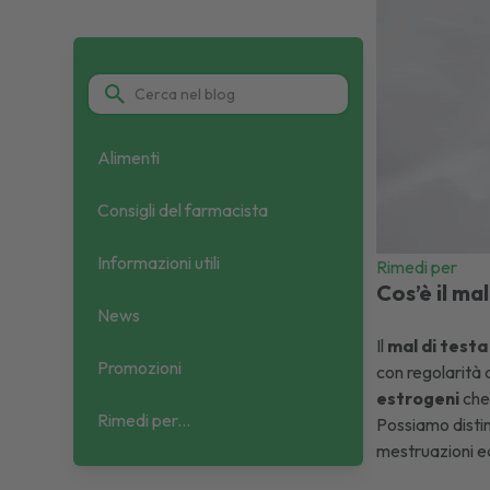
Alimenti
Consigli del farmacista
Informazioni utili
Rimedi per
Cos’è il mal
News
Il
mal di testa
Promozioni
con regolarità 
estrogeni
che 
Rimedi per...
Possiamo distin
mestruazioni 