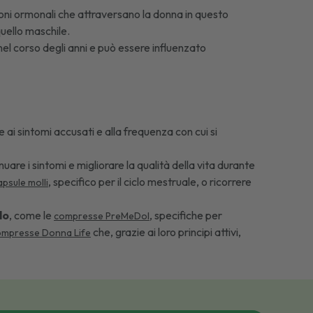
ioni ormonali che attraversano la donna in questo
quello maschile.
l corso degli anni e può essere influenzato
 ai sintomi accusati e alla frequenza con cui si
uare i sintomi e migliorare la qualità della vita durante
, specifico per il ciclo mestruale, o ricorrere
psule molli
lo
, come le
, specifiche per
compresse PreMeDol
che, grazie ai loro principi attivi,
ompresse Donna Life