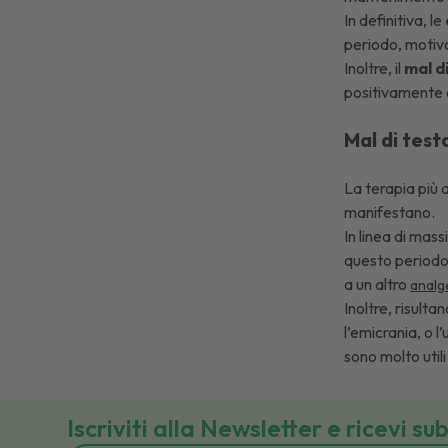
In definitiva, le
periodo, motivo
Inoltre, il
mal di
positivamente 
Mal di test
La terapia più 
manifestano.
In linea di mass
questo periodo.
a un altro
analg
Inoltre, risulta
l’emicrania, o l’
sono molto utili
Iscriviti alla Newsletter e ricevi su