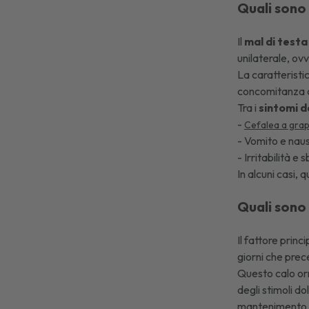
Quali sono 
Il
mal di testa
unilaterale, ov
La caratteristi
concomitanza 
Tra i
sintomi d
-
Cefalea a gra
- Vomito e nau
- Irritabilità e
In alcuni casi, 
Quali sono 
Il fattore prin
giorni che prec
Questo calo orm
degli stimoli d
mantenimento d