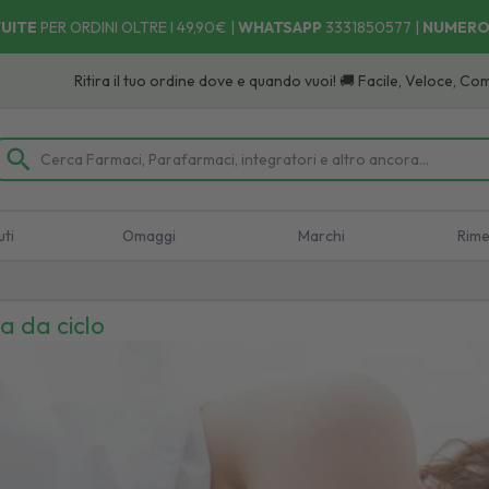
UITE
PER ORDINI OLTRE I 49,90€ |
WHATSAPP
3331850577
|
NUMERO
Ritira il tuo ordine dove e quando vuoi! 🚚 Facile, Veloce, Comodo:
S
uti
Omaggi
Marchi
Rime
ta da ciclo