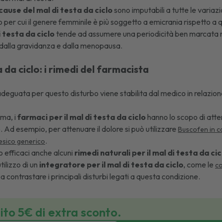
cause del mal di testa da ciclo
sono imputabili a tutte le variaz
 per cui il genere femminile è più soggetto a emicrania rispetto a 
 testa da ciclo
tende ad assumere una periodicità ben marcata ne
dalla gravidanza e dalla menopausa.
a da ciclo: i rimedi del farmacista
adeguata per questo disturbo viene stabilita dal medico in relazione
ima, i
farmaci per il mal di testa da ciclo
hanno lo scopo di atten
 Ad esempio, per attenuare il dolore si può utilizzare
Buscofen in ca
.
esico generico
no efficaci anche alcuni
rimedi naturali per il mal di testa da cic
utilizzo di un
integratore per il mal di testa da ciclo
, come le
c
 a contrastare i principali disturbi legati a questa condizione.
bito 5€ di extra sconto.