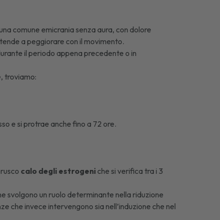
o una comune emicrania senza aura, con dolore
he tende a peggiorare con il movimento.
durante il periodo appena precedente o in
e, troviamo:
sso e si protrae anche fino a 72 ore.
 brusco
calo degli estrogeni
che si verifica tra i 3
he svolgono un ruolo determinante nella riduzione
nze che invece intervengono sia nell’induzione che nel