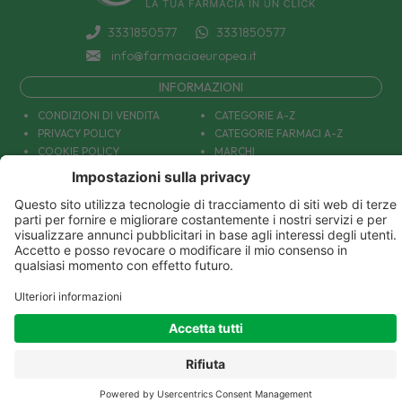
3331850577
3331850577
info@farmaciaeuropea.it
INFORMAZIONI
CONDIZIONI DI VENDITA
CATEGORIE A-Z
PRIVACY POLICY
CATEGORIE FARMACI A-Z
COOKIE POLICY
MARCHI
DECONTRIBUZIONE INPS
TUTTO IL NOSTRO CATALOGO
SPEDIZIONI
IL NOSTRO BLOG
PAGAMENTI
CONTATTACI
COUPON E OFFERTE
PATOLOGIE: CAUSE E RIMEDI
DIVENTIAMO AMICI!
Parafarmacia Europea Srl - Via Petraro 380- 80050 Santa Maria la Carità (NA) - P.IVA
10677001215