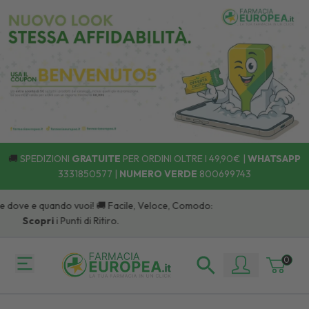
🚚
SPEDIZIONI
GRATUITE
PER ORDINI OLTRE I 49,90€ |
WHATSAPP
3331850577
|
NUMERO VERDE
800699743
 dove e quando vuoi! 🚚 Facile, Veloce, Comodo:
Scopri
i Punti di Ritiro.
0