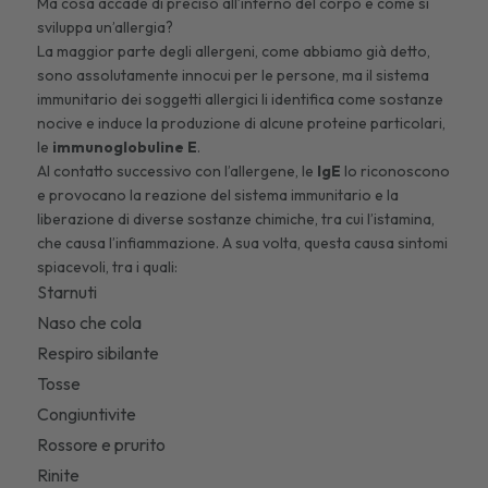
Ma cosa accade di preciso all’interno del corpo e come si
sviluppa un’allergia?
La maggior parte degli allergeni, come abbiamo già detto,
sono assolutamente innocui per le persone, ma il sistema
immunitario dei soggetti allergici li identifica come sostanze
nocive e induce la produzione di alcune proteine particolari,
le
immunoglobuline E
.
Al contatto successivo con l’allergene, le
IgE
lo riconoscono
e provocano la reazione del sistema immunitario e la
liberazione di diverse sostanze chimiche, tra cui l’istamina,
che causa l’infiammazione. A sua volta, questa causa sintomi
spiacevoli, tra i quali:
Starnuti
Naso che cola
Respiro sibilante
Tosse
Congiuntivite
Rossore e prurito
Rinite