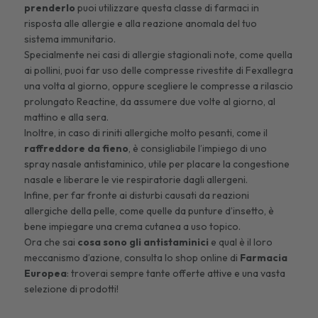
prenderlo
puoi utilizzare questa classe di farmaci in
risposta alle allergie e alla reazione anomala del tuo
sistema immunitario.
Specialmente nei casi di allergie stagionali note, come quella
ai pollini, puoi far uso delle
compresse rivestite di Fexallegra
una volta al giorno, oppure scegliere le
compresse a rilascio
prolungato Reactine
, da assumere due volte al giorno, al
mattino e alla sera.
Inoltre, in caso di riniti allergiche molto pesanti, come il
raffreddore da fieno
, è consigliabile l’impiego di uno
spray nasale antistaminico
, utile per placare la congestione
nasale e liberare le vie respiratorie dagli allergeni.
Infine, per far fronte ai disturbi causati da reazioni
allergiche della pelle, come quelle da punture d’insetto, è
bene impiegare una
crema cutanea a uso topico
.
Ora che sai
cosa sono gli antistaminici
e qual è il loro
meccanismo d’azione,
consulta lo shop online
di
Farmacia
Europea
: troverai sempre tante offerte attive e una vasta
selezione di prodotti!