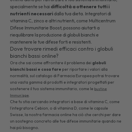
specialmente se hai
difficoltà a ottenere tutti i
nutrienti necessari
dalla tua dieta. Integratori di
vitamina C, zinco e altri nutrienti, come
Multicentrum
Difese Immunitarie Boost
, possono aiutarti a
riequilibrare la produzione di globuli bianchi e
mantenere le tue difese forti e resistenti.
Dove trovare rimedi efficaci contro i globuli
bianchi bassi online?
Ora che sai come affrontare il problema dei
globuli
bianchi bassi
e cosa fare
per riportare i valori alla
normalità, sul catalogo di Farmacia Europea potrai trovare
una vasta gamma di prodotti e integratori progettati per
sostenere il tuo sistema immunitario, come le
bustine
.
Immun’age
Che tu stia cercando integratori a base di vitamina C, come
l’
integratore Cebion
, o di vitamina D, come le
capsule
Swisse
, la nostra farmacia online ha ciò che cerchi per dare
un sostegno concreto alle tue difese immunitarie quando ne
hai più bisogno.