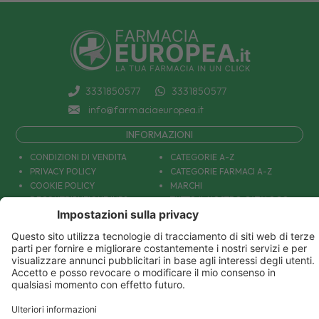
3331850577
3331850577
info@farmaciaeuropea.it
INFORMAZIONI
CONDIZIONI DI VENDITA
CATEGORIE A-Z
PRIVACY POLICY
CATEGORIE FARMACI A-Z
COOKIE POLICY
MARCHI
DECONTRIBUZIONE INPS
TUTTO IL NOSTRO CATALOGO
SPEDIZIONI
IL NOSTRO BLOG
PAGAMENTI
CONTATTACI
COUPON E OFFERTE
PATOLOGIE: CAUSE E RIMEDI
DIVENTIAMO AMICI!