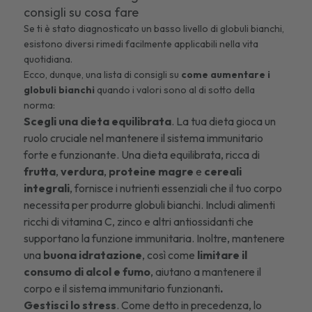
consigli su cosa fare
Se ti è stato diagnosticato un basso livello di globuli bianchi,
esistono diversi rimedi facilmente applicabili nella vita
quotidiana.
Ecco, dunque, una lista di consigli su
come aumentare i
globuli bianchi
quando i valori sono al di sotto della
norma:
Scegli una dieta equilibrata
. La tua dieta gioca un
ruolo cruciale nel mantenere il sistema immunitario
forte e funzionante. Una dieta equilibrata, ricca di
frutta
,
verdura
,
proteine magre
e
cereali
integrali
, fornisce i nutrienti essenziali che il tuo corpo
necessita per produrre globuli bianchi. Includi
alimenti
ricchi di vitamina C
, zinco e altri antiossidanti che
supportano la funzione immunitaria. Inoltre, mantenere
una
buona idratazione
, così come
limitare il
consumo di alcol e fumo
, aiutano a mantenere il
corpo e il sistema immunitario funzionanti
.
Gestisci lo stress
. Come detto in precedenza, lo