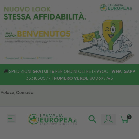
🚚
SPEDIZIONI
GRATUITE
PER ORDINI OLTRE I 49,90€ |
WHATSAPP
3331850577
|
NUMERO VERDE
800699743
eloce, Comodo:
0