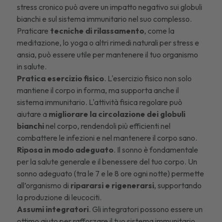
stress cronico può avere un impatto negativo sui globuli
bianchi e sul sistema immunitario nel suo complesso.
Praticare
tecniche di rilassamento
, come la
meditazione, lo yoga o altri
rimedi naturali per stress e
ansia
, può essere utile per mantenere il tuo organismo
in salute.
Pratica esercizio fisico
. L'esercizio fisico non solo
mantiene il corpo in forma, ma supporta anche il
sistema immunitario. L'attività fisica regolare può
aiutare a
migliorare la circolazione dei globuli
bianchi
nel corpo, rendendoli più efficienti nel
combattere le infezioni e nel mantenere il corpo sano.
Riposa in modo adeguato
. Il sonno è fondamentale
per la salute generale e il benessere del tuo corpo. Un
sonno adeguato (tra le 7 e le 8 ore ogni notte) permette
all’organismo di
ripararsi e rigenerarsi
, supportando
la produzione di leucociti.
Assumi integratori
. Gli integratori possono essere un
ottimo aiuto per rafforzare il tuo sistema immunitario,