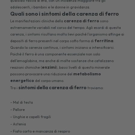
qualsiasi fascia di età, con un’incidenza maggiore tra gli
adolescenti, i bambini e le donne in gravidanza.
Quali sono i sintomi della carenza di ferro
carenza di ferro
Le manifestazioni cliniche della
sono
estremamente variabili nel corso del tempo. Agli esordi di questa
carenza, i sintomi risultano molto lievi poiché l’organismo attinge ai
ferritina
depositi di ferro presenti nel corpo sotto forma di
.
Quando la carenza continua, i sintomi iniziano a intensificarsi.
Poiché il ferro è una componente essenziale non solo
dell’emoglobina, ma anche di molte sostanze che catalizzano
enzimi
reazioni chimiche (
), bassi livelli di questo minerale
metabolismo
possono provocare una riduzione del
energetico
del corpo umano.
sintomi della carenza di ferro
Tra i
troviamo:
- Mal di testa
- Pallore
- Unghie e capelli fragili
- Astenia
- Fiato corto e mancanza di respiro