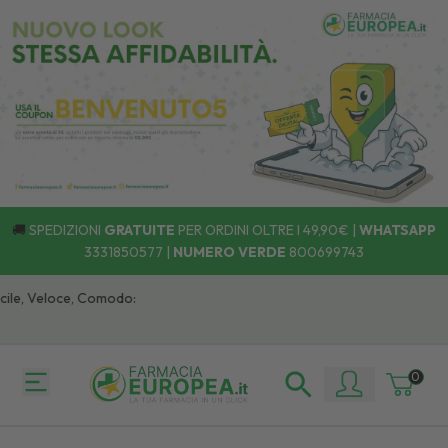
🚚
SPEDIZIONI
GRATUITE
PER ORDINI OLTRE I 49,90€ |
WHATSAPP
3331850577
|
NUMERO VERDE
800699743
le, Veloce, Comodo:
0