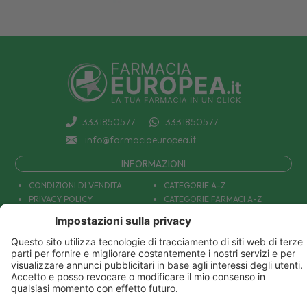
3331850577
3331850577
info@farmaciaeuropea.it
INFORMAZIONI
CONDIZIONI DI VENDITA
CATEGORIE A-Z
PRIVACY POLICY
CATEGORIE FARMACI A-Z
COOKIE POLICY
MARCHI
DECONTRIBUZIONE INPS
TUTTO IL NOSTRO CATALOGO
SPEDIZIONI
IL NOSTRO BLOG
PAGAMENTI
CONTATTACI
COUPON E OFFERTE
PATOLOGIE: CAUSE E RIMEDI