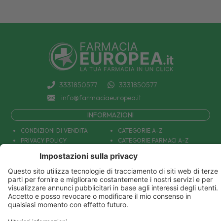
3331850577
3331850577
info@farmaciaeuropea.it
INFORMAZIONI
CONDIZIONI DI VENDITA
CATEGORIE A-Z
PRIVACY POLICY
CATEGORIE FARMACI A-Z
COOKIE POLICY
MARCHI
DECONTRIBUZIONE INPS
TUTTO IL NOSTRO CATALOGO
SPEDIZIONI
IL NOSTRO BLOG
PAGAMENTI
CONTATTACI
COUPON E OFFERTE
PATOLOGIE: CAUSE E RIMEDI