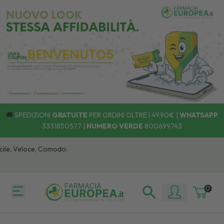
🚚
SPEDIZIONI
GRATUITE
PER ORDINI OLTRE I 49,90€ |
WHATSAPP
3331850577
|
NUMERO VERDE
800699743
le, Veloce, Comodo:
0