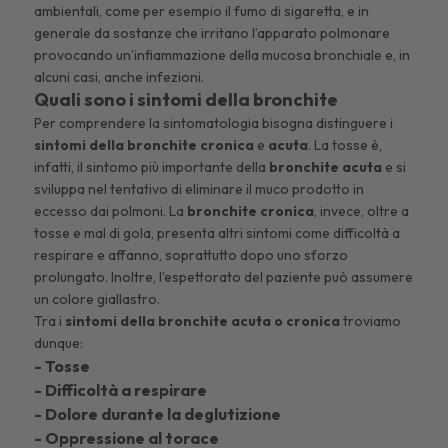
ambientali, come per esempio il fumo di sigaretta, e in
generale da sostanze che irritano l’apparato polmonare
provocando un’infiammazione della mucosa bronchiale e, in
alcuni casi, anche infezioni.
Quali sono i sintomi della bronchite
Per comprendere la sintomatologia bisogna distinguere i
sintomi della bronchite cronica
e
acuta
. La tosse è,
infatti, il sintomo più importante della
bronchite acuta
e si
sviluppa nel tentativo di eliminare il muco prodotto in
eccesso dai polmoni. La
bronchite cronica
, invece, oltre a
tosse e mal di gola, presenta altri sintomi come difficoltà a
respirare e affanno, soprattutto dopo uno sforzo
prolungato. Inoltre, l’espettorato del paziente può assumere
un colore giallastro.
Tra i
sintomi della bronchite acuta o cronica
troviamo
dunque:
- Tosse
- Difficoltà a respirare
- Dolore durante la deglutizione
- Oppressione al torace