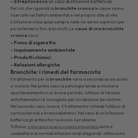
- Streptococco
(in caso di infezione batterica)
Per ciò che riguarda la
bronchite cronica
le cause vanno
ricercate nei fattori ambientali e nel proprio stile di vita.
L’infezione inizia quasi sempre nelle vie aeree superiori per
poi estendersi fino ai bronchi. Le
cause di una bronchite
cronica
sono:
- Fumo di sigaretta
- Inquinamento ambientale
- Prodotti chimici
- Relazioni allergiche
Bronchite: i rimedi del farmacista
Il trattamento per la
bronchite
varia a seconda se sia acuta
o cronica. Nel primo caso la patologia tende a risolversi
spontaneamente in un breve periodo, l’utilizzo di farmaci
antinfiammatori è consigliato per la riduzione dei sintomi.
Nel secondo caso, invece, il trattamento richiede l’utilizzo di
corticosteroidi e brancodilatatori. Nel caso di un’infezione
batterica gli antibiotici risolvono il problema.
Tuttavia,
aiuta a
rinforzare il proprio sistema immunitario
combattere le normali infezioni virali stagionali, ottimi sono