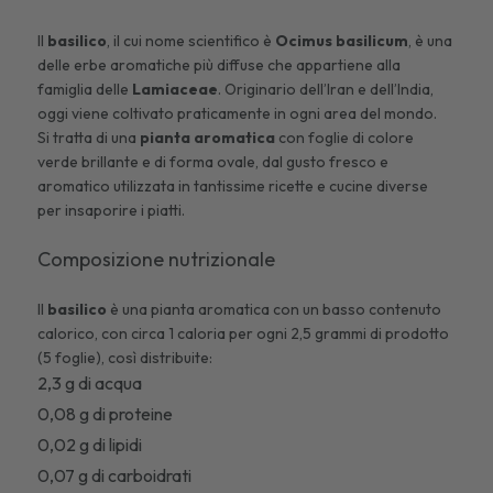
Il
basilico
, il cui nome scientifico è
Ocimus basilicum
, è una
delle erbe aromatiche più diffuse che appartiene alla
famiglia delle
Lamiaceae
. Originario dell’Iran e dell’India,
oggi viene coltivato praticamente in ogni area del mondo.
Si tratta di una
pianta aromatica
con foglie di colore
verde brillante e di forma ovale, dal gusto fresco e
aromatico utilizzata in tantissime ricette e cucine diverse
per insaporire i piatti.
Composizione nutrizionale
Il
basilico
è una pianta aromatica con un basso contenuto
calorico, con circa 1 caloria per ogni 2,5 grammi di prodotto
(5 foglie), così distribuite:
2,3 g di acqua
0,08 g di proteine
0,02 g di lipidi
0,07 g di carboidrati