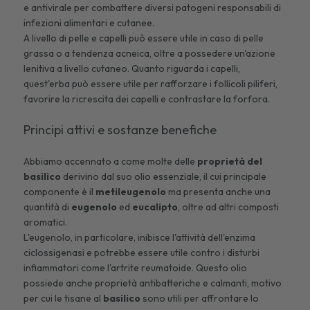
e antivirale per combattere diversi patogeni responsabili di
infezioni alimentari e cutanee.
A livello di pelle e capelli può essere utile in caso di pelle
grassa o a
tendenza acneica
, oltre a possedere un'azione
lenitiva a livello cutaneo. Quanto riguarda i capelli,
quest'erba può essere utile per rafforzare i follicoli piliferi,
favorire la ricrescita dei capelli e contrastare la forfora.
Principi attivi e sostanze benefiche
Abbiamo accennato a come molte delle
proprietà del
basilico
derivino dal suo olio essenziale, il cui principale
componente è il
metileugenolo
ma presenta anche una
quantità di
eugenolo
ed
eucalipto
, oltre ad altri composti
aromatici.
L'eugenolo, in particolare, inibisce l'attività dell'enzima
ciclossigenasi e potrebbe essere utile contro i disturbi
infiammatori come l'
artrite reumatoide
. Questo olio
possiede anche proprietà antibatteriche e calmanti, motivo
per cui le tisane al
basilico
sono utili per affrontare lo