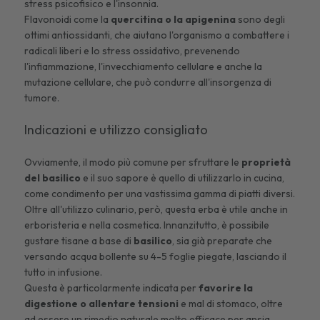
stress psicofisico e l'insonnia.
Flavonoidi come la
quercitina o la apigenina
sono degli
ottimi antiossidanti, che aiutano l'organismo a combattere i
radicali liberi e lo stress ossidativo, prevenendo
l'infiammazione, l'invecchiamento cellulare e anche la
mutazione cellulare, che può condurre all'insorgenza di
tumore.
Indicazioni e utilizzo consigliato
Ovviamente, il modo più comune per sfruttare le
proprietà
del
basilico
e il suo sapore è quello di utilizzarlo in cucina,
come condimento per una vastissima gamma di piatti diversi.
Oltre all'utilizzo culinario, però, questa erba è utile anche in
erboristeria e nella cosmetica. Innanzitutto, è possibile
gustare tisane a base di
basilico
, sia già preparate che
versando acqua bollente su 4-5 foglie piegate, lasciando il
tutto in infusione.
Questa è particolarmente indicata per
favorire la
digestione o allentare tensioni
e mal di stomaco, oltre
ad essere un rimedio naturale molto efficace per ansia,