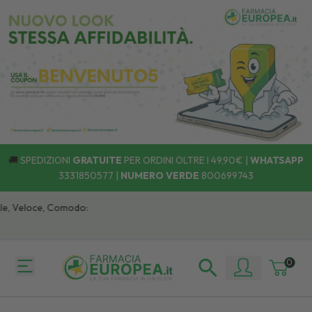
🚚
SPEDIZIONI
GRATUITE
PER ORDINI OLTRE I 49,90€ |
WHATSAPP
3331850577
|
NUMERO VERDE
800699743
, Veloce, Comodo:
0