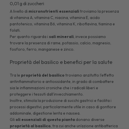
0,01 g di zuccheri
A livello di
micronutrienti essenziali
troviamo la presenza
di vitamina A, vitamina C, niacina, vitamina E, acido
pantotenico, vitamina B6, vitamina K, riboflavina, tiamina e
folati.
Per quanto riguarda i
sali minerali
, invece possiamo
trovare la presenza di rame, potassio, calcio, magnesio,
fosforo, ferro, manganese e zinco.
Proprietà del basilico e benefici per la salute
Tra le
proprietà del
basilico
troviamo anzitutto l'effetto
antinfiammatorio e antiossidante, in grado di combattere
sia le infiammazioni croniche che i radicali liberi e
proteggere i tessuti dall'invecchiamento.
Inoltre, stimola la produzione di succhi gastrici e facilita i
processi digestivi, particolarmente utile in caso di gonfiore
addominale, digestione lenta e nausea.
Gli
oli essenziali di questa pianta
donano diverse
proprietà al
basilico
, tra cui anche un'azione antibatterica