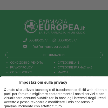
3331850577
3331850577
info@farmaciaeuropea.it
INFORMAZIONI
CONDIZIONI DI VENDITA
CATEGORIE A-Z
PRIVACY POLICY
CATEGORIE FARMACI A-Z
COOKIE POLICY
MARCHI
DECONTRIBUZIONE INPS
TUTTO IL NOSTRO CATALOGO
SPEDIZIONI
IL NOSTRO BLOG
PAGAMENTI
CONTATTACI
COUPON E OFFERTE
PATOLOGIE: CAUSE E RIMEDI