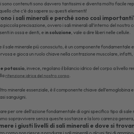
cui sono contenuti sono davvero tantissimi e diventa molto facile repe
uello che c’è da sapere su questi elementi!
ono i sali minerali e perché sono così importanti
 piccola precisazione, ovvero i sali minerali all’interno del nostro 
enti in ossa e denti, e i
n soluzione
, vale a dire liberi nelle cellule.
se il sale minerale più conosciuto, è un componente fondamentale e in
rvosa e gioca un ruolo chiave nella contrazione muscolare, infatti,
o e potassio
, invece, regolano il bilancio idrico del corpo a livello
lla
.
ritenzione idrica del nostro corpo
ltro minerale essenziale, è il componente chiave dell’emoglobina e,
vasi sanguigni.
e per ore dell’azione fondamentale di ogni specifico tipo di sale m
o sopravvivere senza queste sostanze e la loro carenza genera, n
re i giusti livelli di sali minerali e dove si trova
ro corpo non riesce a produrre i sali minerali o alcuni tipi di ammi