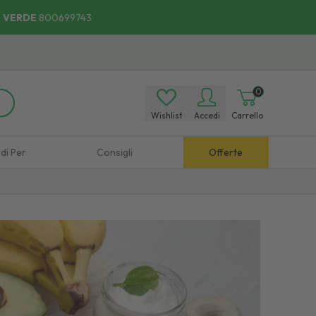
 VERDE
800699743
0
Wishlist
Accedi
Carrello
di Per
Consigli
Offerte