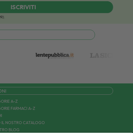
ISCRIVITI
PR).
ONI
ORIE A-Z
ORIE FARMACI A-Z
I
 IL NOSTRO CATALOGO
STRO BLOG