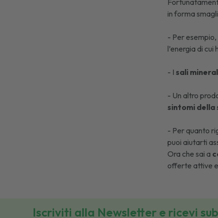
Fortunatamente
in forma smagl
- Per esempio, 
l’energia di cui
- I
sali mineral
- Un altro prod
sintomi della
- Per quanto ri
puoi aiutarti 
Ora che sai a
c
offerte attive 
Iscriviti alla Newsletter e ricevi su