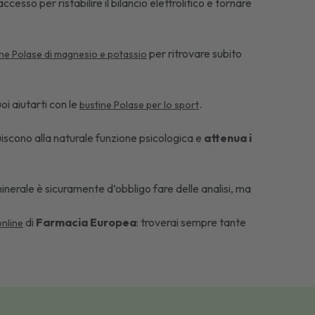
cesso per ristabilire il bilancio elettrolitico e tornare
per ritrovare subito
ine Polase di magnesio e potassio
uoi aiutarti con le
.
bustine Polase per lo sport
uiscono alla naturale funzione psicologica e
attenua i
inerale è sicuramente d’obbligo fare delle analisi, ma
di
Farmacia Europea
: troverai sempre tante
online