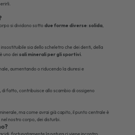
rirli.
?
corpo si dividono sotto
due forme diverse
:
solida
,
sostituibile sia dello scheletro che dei denti, della
 è uno dei
sali minerali per gli sportivi
.
 renale, aumentando o riducendo la diuresi e
 di fatto, contribuisce allo scambio di ossigeno
inerale, ma come avrai già capito, il punto centrale è
el nostro corpo, dei disturbi.
no?
noacidi, fortunatamente la natura ci viene incontro