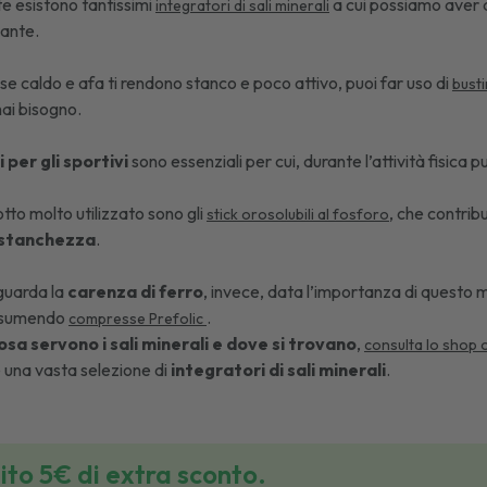
 esistono tantissimi
a cui possiamo aver ac
integratori di sali minerali
iante.
se caldo e afa ti rendono stanco e poco attivo, puoi far uso di
bust
 hai bisogno.
i per gli sportivi
sono essenziali per cui, durante l’attività fisica p
otto molto utilizzato sono gli
, che contrib
stick orosolubili al fosforo
 stanchezza
.
guarda la
carenza di ferro
, invece, data l’importanza di questo m
assumendo
.
compresse Prefolic
osa servono i sali minerali e dove si trovano
,
consulta lo shop 
e una vasta selezione di
integratori di sali minerali
.
bito 5€ di extra sconto.