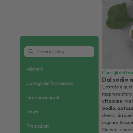
Alimenti
Consigli del fa
Dal sodio a
Consigli del farmacista
L’estate è quel
rappresentano u
Informazioni utili
vitamine
, ma 
Sodio, potass
News
diversi, da que
organi e tessuti
Promozioni
Queste “sostanz