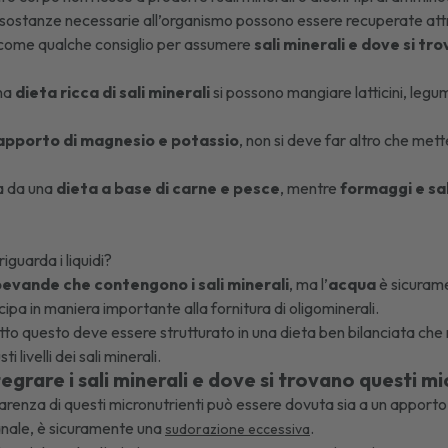
e sostanze necessarie all’organismo possono essere recuperate att
come qualche consiglio per assumere
sali minerali e dove si tr
una
dieta ricca di sali minerali
si possono mangiare latticini, legum
apporto di magnesio e potassio
, non si deve far altro che met
a da una
dieta a base di carne e pesce
, mentre
formaggi e sa
iguarda i liquidi?
evande che contengono i sali minerali
, ma l’
acqua
è sicuramen
ipa in maniera importante alla fornitura di oligominerali.
o questo deve essere strutturato in una dieta ben bilanciata che r
i livelli dei sali minerali.
grare i sali minerali e dove si trovano questi mi
renza di questi micronutrienti può essere dovuta sia a un apporto 
 banale, è sicuramente una
.
sudorazione eccessiva