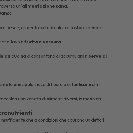
raverso un’
alimentazione sana
.
ovano:
i e pesce, alimenti ricchi di calcio e fosforo mentre.
tere a tavola
frutta e verdura
.
le da cucina
ci consentono di accumulare
riserve di
te la principale: ricca di fluoro e di tantissimi altri
accolga una varietà di alimenti diversi, in modo da
cronutrienti
insufficiente che a condizioni che causano un deficit