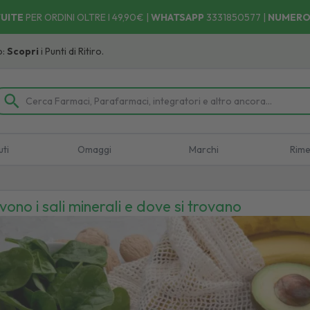
UITE
PER ORDINI OLTRE I 49,90€ |
WHATSAPP
3331850577
|
NUMERO
unti di Ritiro.
uti
Omaggi
Marchi
Rime
ono i sali minerali e dove si trovano