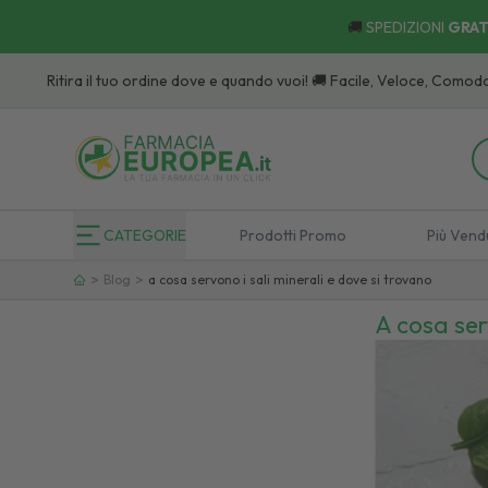
🚚
SPEDIZIONI
GRAT
a il tuo ordine dove e quando vuoi! 🚚 Facile, Veloce, Comodo:
Scopri
i P
CATEGORIE
Prodotti Promo
Più Vend
>
>
Blog
a cosa servono i sali minerali e dove si trovano
A cosa serv