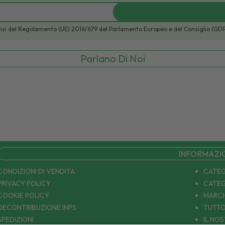
i sensi del Regolamento (UE) 2016/679 del Parlamento Europeo e del Consiglio (GD
Parlano Di Noi
INFORMAZI
CONDIZIONI DI VENDITA
CATEG
PRIVACY POLICY
CATEG
COOKIE POLICY
MARCH
DECONTRIBUZIONE INPS
TUTTO
SPEDIZIONI
IL NO