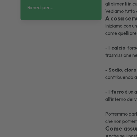
gli alimenti in 
Rimedi per...
Vediamo tutto q
A cosa serv
Iniziamo con una
come quelli pres
- Il
calcio
, for
trasmissione ne
- Sodio, clor
contribuendo a
- Il
ferro
è un a
all’interno dei 
Potremmo parlar
che non potremm
Come assume
Anche se il nost