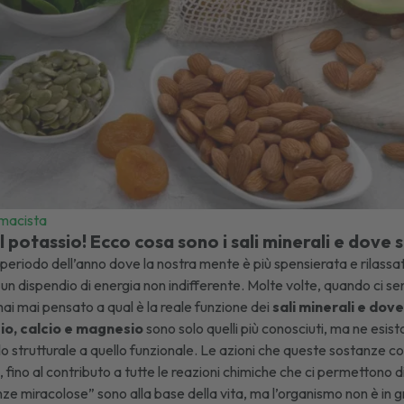
rmacista
l potassio! Ecco cosa sono i sali minerali e dove 
 periodo dell’anno dove la nostra mente è più spensierata e rilassa
n dispendio di energia non indifferente. Molte volte, quando ci s
hai mai pensato a qual è la reale funzione dei
sali minerali e dov
io, calcio e magnesio
sono solo quelli più conosciuti, ma ne esis
llo strutturale a quello funzionale. Le azioni che queste sostanze co
, fino al contributo a tutte le reazioni chimiche che ci permettono di
e miracolose” sono alla base della vita, ma l’organismo non è in g