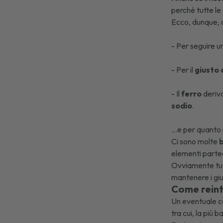
perché tutte l
Ecco, dunque, 
- Per seguire 
- Per il
giusto 
- Il
ferro
deriv
sodio
.
…e per quanto r
Ci sono molte
b
elementi partec
Ovviamente tutt
mantenere i giust
Come reinte
Un eventuale ca
tra cui, la più