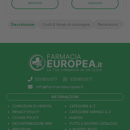
AGGIUNGI
AGGIUNGI
Descrizione
Costi & tempi di consegna
Recensioni
M
3331850577
3331850577
info@farmaciaeuropea.it
INFORMAZIONI
CONDIZIONI DI VENDITA
CATEGORIE A-Z
PRIVACY POLICY
CATEGORIE FARMACI A-Z
COOKIE POLICY
MARCHI
DECONTRIBUZIONE INPS
TUTTO IL NOSTRO CATALOGO
SPEDIZIONI
IL NOSTRO BLOG