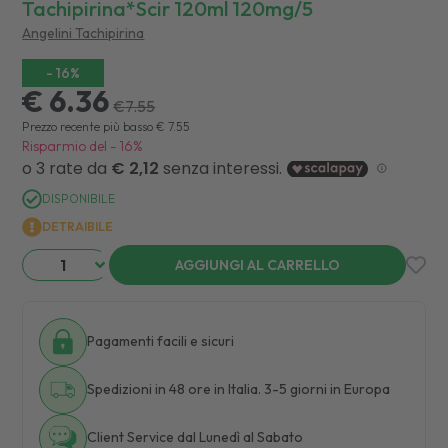
Tachipirina*scir 120ml 120mg/5
Angelini Tachipirina
-
16
%
€ 6.36
€
7.55
Prezzo recente più basso
€
7.55
Risparmio del
-
16
%
DISPONIBILE
DETRAIBILE
AGGIUNGI AL CARRELLO
Pagamenti facili e sicuri
Spedizioni in 48 ore in Italia. 3-5 giorni in Europa
Client Service dal Lunedì al Sabato