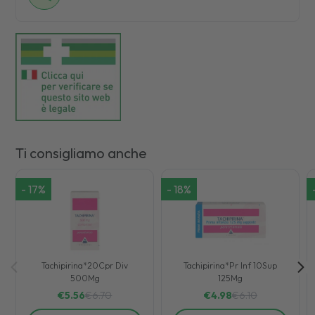
Ti consigliamo anche
-
17
%
-
18
%
Tachipirina*20Cpr Div
Tachipirina*Pr Inf 10Sup
500Mg
125Mg
€
5.56
€
6.70
€
4.98
€
6.10