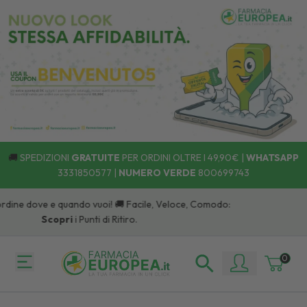
🚚
SPEDIZIONI
GRATUITE
PER ORDINI OLTRE I 49,90€ |
WHATSAPP
3331850577
|
NUMERO VERDE
800699743
ordine dove e quando vuoi! 🚚 Facile, Veloce, Comodo:
Scopri
i Punti di Ritiro.
0