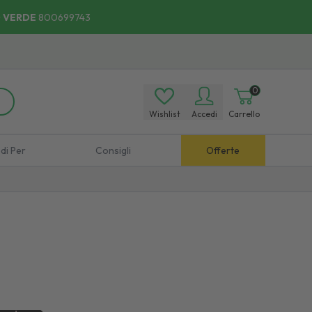
 VERDE
800699743
0
Wishlist
Accedi
Carrello
di Per
Consigli
Offerte