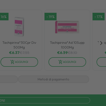
16
%
-
19
%
-
17
%
Tachipirina*30Cpr Div
Tachipirina*Ad 10Supp
Tachi
500Mg
1000Mg
€
6.37
€
7.55
€
6.59
€
8.10
AGGIUNGI
AGGIUNGI
Metodi di pagamento
ONI