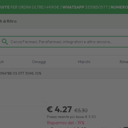
UITE
PER ORDINI OLTRE I 49,90€ |
WHATSAPP
3331850577
|
NUMERO
itiro.
uti
Omaggi
Marchi
Rime
RINA*BB OS GTT 30ML 10%
€ 4.27
€
5.30
Prezzo recente più basso
€
5.30
Risparmio del
-
19
%