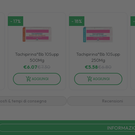
-
17
%
-
18
%
-
Tachipirina*Bb 10Supp
Tachipirina*Bb 10Supp
500Mg
250Mg
€
6.07
€
7.30
€
5.58
€
6.80
AGGIUNGI
AGGIUNGI
osti & tempi di consegna
Recensioni
INFORMAZI