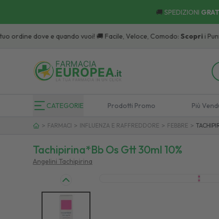
🚚
SPEDIZIONI
GRAT
o ordine dove e quando vuoi! 🚚 Facile, Veloce, Comodo:
Scopri
i Punti di R
CATEGORIE
Prodotti Promo
Più Vend
>
>
>
>
FARMACI
INFLUENZA E RAFFREDDORE
FEBBRE
TACHIPI
Tachipirina*bb Os Gtt 30ml 10%
Angelini Tachipirina