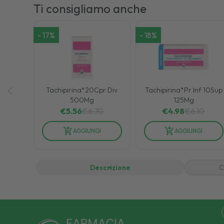
Ti consigliamo anche
-
17
%
-
18
%
Tachipirina*20Cpr Div
Tachipirina*Pr Inf 10Sup
500Mg
125Mg
€
5.56
€
6.70
€
4.98
€
6.10
AGGIUNGI
AGGIUNGI
Descrizione
C