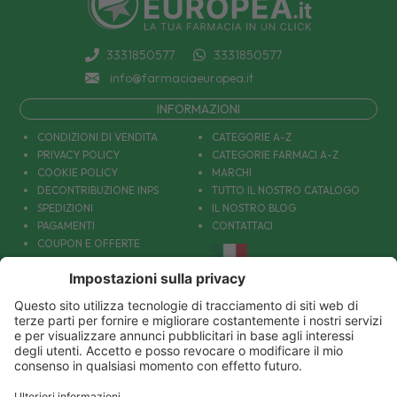
3331850577
3331850577
info@farmaciaeuropea.it
INFORMAZIONI
CONDIZIONI DI VENDITA
CATEGORIE A-Z
PRIVACY POLICY
CATEGORIE FARMACI A-Z
COOKIE POLICY
MARCHI
DECONTRIBUZIONE INPS
TUTTO IL NOSTRO CATALOGO
SPEDIZIONI
IL NOSTRO BLOG
PAGAMENTI
CONTATTACI
COUPON E OFFERTE
PATOLOGIE: CAUSE E RIMEDI
DIVENTIAMO AMICI!
Parafarmacia Europea Srl - Via Petraro 380- 80050 Santa Maria la Carità (NA) - P.IVA
10677001215
€ 11.45
€
17.00