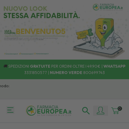
🚚
SPEDIZIONI
GRATUITE
PER ORDINI OLTRE I 49,90€ |
WHATSAPP
3331850577
|
NUMERO VERDE
800699743
do:
0