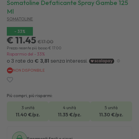
Somatoline Defaticante Spray Gambe 125
Ml
SOMATOLINE
-
33
%
€ 11.45
€
17.00
Prezzo recente più basso
€
17.00
Risparmio del
-
33
%
NON DISPONIBILE
Più compri, più risparmi:
3 unità
4 unità
5 unità
11.40
€/pz.
11.35
€/pz.
11.30
€/pz.
Pagamenti facili e sicuri