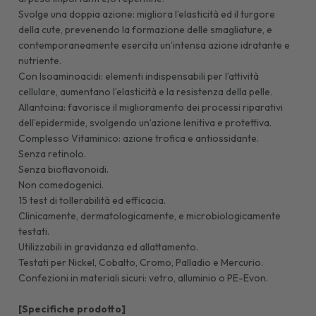
Svolge una doppia azione: migliora l’elasticità ed il turgore
della cute, prevenendo la formazione delle smagliature, e
contemporaneamente esercita un’intensa azione idratante e
nutriente.
Con Isoaminoacidi: elementi indispensabili per l’attività
cellulare, aumentano l’elasticità e la resistenza della pelle.
Allantoina: favorisce il miglioramento dei processi riparativi
dell’epidermide, svolgendo un’azione lenitiva e protettiva.
Complesso Vitaminico: azione trofica e antiossidante.
Senza retinolo.
Senza bioflavonoidi.
Non comedogenici.
15 test di tollerabilità ed efficacia.
Clinicamente, dermatologicamente, e microbiologicamente
testati.
Utilizzabili in gravidanza ed allattamento.
Testati per Nickel, Cobalto, Cromo, Palladio e Mercurio.
Confezioni in materiali sicuri: vetro, alluminio o PE-Evon.
[Specifiche prodotto]