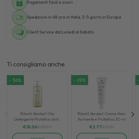
Pagamenti facili e sicuri
Spedizioni in 48 ore in Italia. 3-5 giorni in Europa
Client Service dal Lunedì al Sabato
Ti consigliamo anche
-
36
%
-
29
%
Rilastil Xerolact Olio
Rilastil Xerolact Crema Mani
Detergente Protettivo Anti-
Nutriente e Protettiva 30 ml
Irritazioni 1000 ml
€
18.56
€
28.90
€
2.77
€
3.90
AGGIUNGI
AGGIUNGI