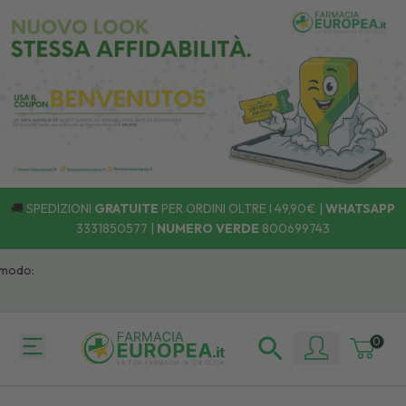
🚚
SPEDIZIONI
GRATUITE
PER ORDINI OLTRE I 49,90€ |
WHATSAPP
3331850577
|
NUMERO VERDE
800699743
do:
0