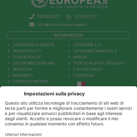
3331850577
3331850577
info@farmaciaeuropea.it
INFORMAZIONI
CONDIZIONI DI VENDITA
CATEGORIE A-Z
PRIVACY POLICY
CATEGORIE FARMACI A-Z
COOKIE POLICY
MARCHI
DECONTRIBUZIONE INPS
TUTTO IL NOSTRO CATALOGO
SPEDIZIONI
IL NOSTRO BLOG
PAGAMENTI
CONTATTACI
COUPON E OFFERTE
PATOLOGIE: CAUSE E RIMEDI
DIVENTIAMO AMICI!
Parafarmacia Europea Srl - Via Petraro 380- 80050 Santa Maria la Carità (NA) - P.IVA
10677001215