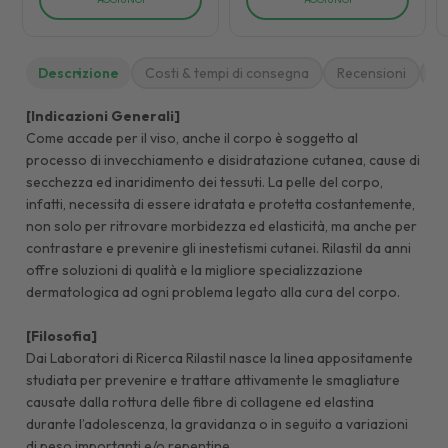
Descrizione
Costi & tempi di consegna
Recensioni
M
[Indicazioni Generali]
Come accade per il viso, anche il corpo è soggetto al
processo di invecchiamento e disidratazione cutanea, cause di
secchezza ed inaridimento dei tessuti. La pelle del corpo,
infatti, necessita di essere idratata e protetta costantemente,
non solo per ritrovare morbidezza ed elasticità, ma anche per
contrastare e prevenire gli inestetismi cutanei. Rilastil da anni
offre soluzioni di qualità e la migliore specializzazione
dermatologica ad ogni problema legato alla cura del corpo.
[Filosofia]
Dai Laboratori di Ricerca Rilastil nasce la linea appositamente
studiata per prevenire e trattare attivamente le smagliature
causate dalla rottura delle fibre di collagene ed elastina
durante l’adolescenza, la gravidanza o in seguito a variazioni
di peso importanti e/o repentine.