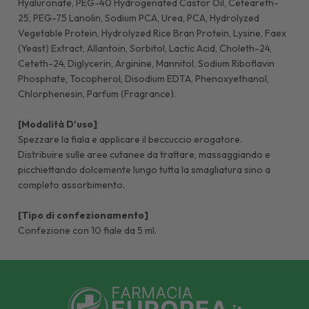
Hyaluronate, PEG-40 Hydrogenated Castor Oil, Ceteareth-
25, PEG-75 Lanolin, Sodium PCA, Urea, PCA, Hydrolyzed
Vegetable Protein, Hydrolyzed Rice Bran Protein, Lysine, Faex
(Yeast) Extract, Allantoin, Sorbitol, Lactic Acid, Choleth-24,
Ceteth-24, Diglycerin, Arginine, Mannitol, Sodium Riboflavin
Phosphate, Tocopherol, Disodium EDTA, Phenoxyethanol,
Chlorphenesin, Parfum (Fragrance).
[Modalità D'uso]
Spezzare la fiala e applicare il beccuccio erogatore.
Distribuire sulle aree cutanee da trattare, massaggiando e
picchiettando dolcemente lungo tutta la smagliatura sino a
completo assorbimento.
[Tipo di confezionamento]
Confezione con 10 fiale da 5 ml.