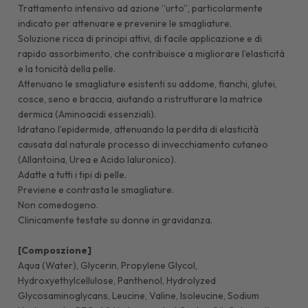
Trattamento intensivo ad azione “urto”, particolarmente
indicato per attenuare e prevenire le smagliature.
Soluzione ricca di principi attivi, di facile applicazione e di
rapido assorbimento, che contribuisce a migliorare l’elasticità
e la tonicità della pelle.
Attenuano le smagliature esistenti su addome, fianchi, glutei,
cosce, seno e braccia, aiutando a ristrutturare la matrice
dermica (Aminoacidi essenziali).
Idratano l’epidermide, attenuando la perdita di elasticità
causata dal naturale processo di invecchiamento cutaneo
(Allantoina, Urea e Acido Ialuronico).
Adatte a tutti i tipi di pelle.
Previene e contrasta le smagliature.
Non comedogeno.
Clinicamente testate su donne in gravidanza.
[Composzione]
Aqua (Water), Glycerin, Propylene Glycol,
Hydroxyethylcellulose, Panthenol, Hydrolyzed
Glycosaminoglycans, Leucine, Valine, Isoleucine, Sodium