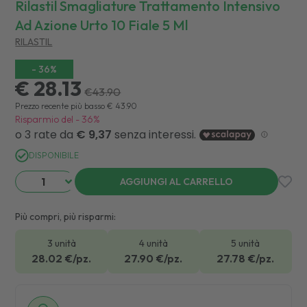
Rilastil Smagliature Trattamento Intensivo
Ad Azione Urto 10 Fiale 5 Ml
RILASTIL
-
36
%
€ 28.13
€
43.90
Prezzo recente più basso
€
43.90
Risparmio del
-
36
%
DISPONIBILE
AGGIUNGI AL CARRELLO
Più compri, più risparmi:
3 unità
4 unità
5 unità
28.02
€/pz.
27.90
€/pz.
27.78
€/pz.