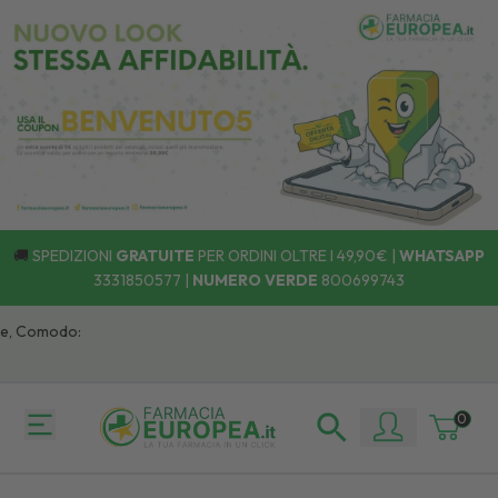
🚚
SPEDIZIONI
GRATUITE
PER ORDINI OLTRE I 49,90€ |
WHATSAPP
3331850577
|
NUMERO VERDE
800699743
e, Comodo:
0