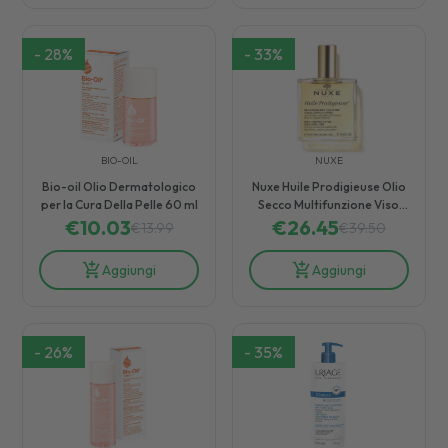
-
28
%
-
33
%
BIO-OIL
NUXE
Bio-oil Olio Dermatologico
Nuxe Huile Prodigieuse Olio
per la Cura Della Pelle 60 ml
Secco Multifunzione Viso
€
10.03
Corpo Capelli 100 ml
€
26.45
€
13.99
€
39.50
Aggiungi
Aggiungi
-
26
%
-
35
%