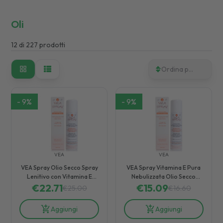
Oli
12
di
227
prodotti
Ordina per
-
9
%
-
9
%
VEA
VEA
VEA Spray Olio Secco Spray
VEA Spray Vitamina E Pura
Lenitivo con Vitamina E
Nebulizzata Olio Secco
Pura Nebulizzata 100 ml
€
22.71
€
15.09
Spray 50 ml
€
25.00
€
16.60
Aggiungi
Aggiungi