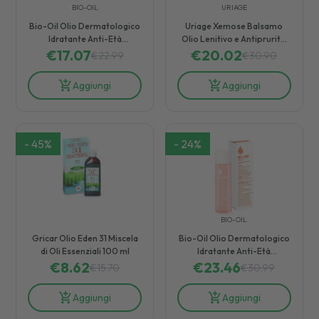
BIO-OIL
URIAGE
Bio-Oil Olio Dermatologico
Uriage Xemose Balsamo
Idratante Anti-Età
Olio Lenitivo e Antiprurito
Uniformante Rigenerante
€
17.07
€
20.02
500 ml
€
22.99
€
30.90
125 ml
Aggiungi
Aggiungi
-
45
%
-
24
%
BIO-OIL
Gricar Olio Eden 31 Miscela
Bio-Oil Olio Dermatologico
di Oli Essenziali 100 ml
Idratante Anti-Età
€
8.62
Uniformante Rigenerante
€
23.46
€
15.70
€
30.99
200 ml
Aggiungi
Aggiungi