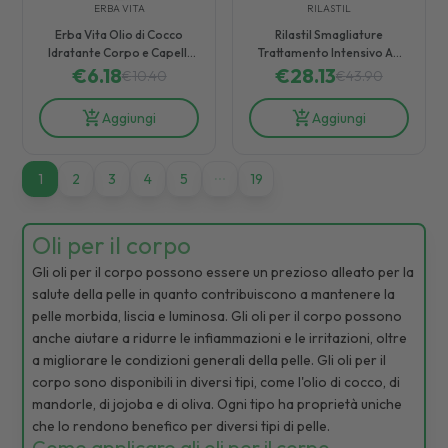
ERBA VITA
RILASTIL
Erba Vita Olio di Cocco
Rilastil Smagliature
Idratante Corpo e Capelli
Trattamento Intensivo Ad
€
6.18
100 ml
Azione Urto 10 Fiale 5 ml
€
28.13
€
10.40
€
43.90
Aggiungi
Aggiungi
1
1
2
3
4
5
19
Oli per il corpo
Gli oli per il corpo possono essere un prezioso alleato per la
salute della pelle in quanto contribuiscono a mantenere la
pelle morbida, liscia e luminosa. Gli oli per il corpo possono
anche aiutare a ridurre le infiammazioni e le irritazioni, oltre
a migliorare le condizioni generali della pelle. Gli oli per il
corpo sono disponibili in diversi tipi, come l'olio di cocco, di
mandorle, di jojoba e di oliva. Ogni tipo ha proprietà uniche
che lo rendono benefico per diversi tipi di pelle.
Come applicare gli oli per il corpo