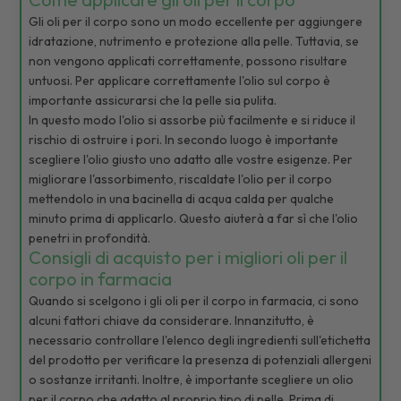
Gli oli per il corpo sono un modo eccellente per aggiungere
idratazione, nutrimento e protezione alla pelle. Tuttavia, se
non vengono applicati correttamente, possono risultare
untuosi. Per applicare correttamente l'olio sul corpo è
importante assicurarsi che la pelle sia pulita.
In questo modo l'olio si assorbe più facilmente e si riduce il
rischio di ostruire i pori. In secondo luogo è importante
scegliere l'olio giusto uno adatto alle vostre esigenze. Per
migliorare l'assorbimento, riscaldate l'olio per il corpo
mettendolo in una bacinella di acqua calda per qualche
minuto prima di applicarlo. Questo aiuterà a far sì che l'olio
penetri in profondità.
Consigli di acquisto per i migliori oli per il
corpo in farmacia
Quando si scelgono i gli oli per il corpo in farmacia, ci sono
alcuni fattori chiave da considerare. Innanzitutto, è
necessario controllare l'elenco degli ingredienti sull'etichetta
del prodotto per verificare la presenza di potenziali allergeni
o sostanze irritanti. Inoltre, è importante scegliere un olio
per il corpo che adatto al proprio tipo di pelle. Prima di