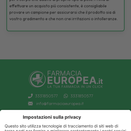
effettuare un acquisto più consistente, è consigliabile
provare un campione per assicurarsi che il prodotto sia di
vostro gradimento e che non crei irritazioni o intolleranze.
3331850577
3331850577
info@farmaciaeuropea.it
INFORMAZIONI
CONDIZIONI DI VENDITA
CATEGORIE A-Z
PRIVACY POLICY
CATEGORIE FARMACI A-Z