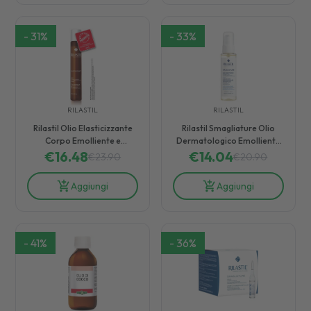
-
31
%
-
33
%
RILASTIL
RILASTIL
Rilastil Olio Elasticizzante
Rilastil Smagliature Olio
Corpo Emolliente e
Dermatologico Emolliente
€
Protettivo 130 ml
16.48
Lenitivo e Protettivo 100 ml
€
14.04
€
23.90
€
20.90
Aggiungi
Aggiungi
-
41
%
-
36
%