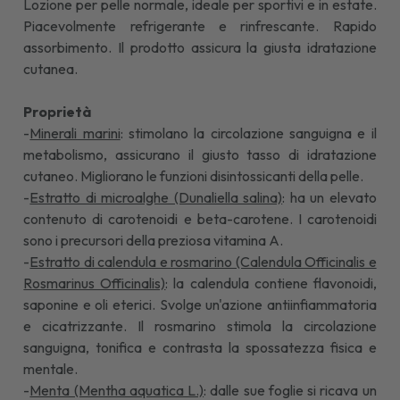
Lozione per pelle normale, ideale per sportivi e in estate.
Piacevolmente refrigerante e rinfrescante. Rapido
assorbimento. Il prodotto assicura la giusta idratazione
cutanea.
Proprietà
-
Minerali marini
: stimolano la circolazione sanguigna e il
metabolismo, assicurano il giusto tasso di idratazione
cutaneo. Migliorano le funzioni disintossicanti della pelle.
-
Estratto di microalghe (Dunaliella salina)
: ha un elevato
contenuto di carotenoidi e beta-carotene. I carotenoidi
sono i precursori della preziosa vitamina A.
-
Estratto di calendula e rosmarino (Calendula Officinalis e
Rosmarinus Officinalis)
: la calendula contiene flavonoidi,
saponine e oli eterici. Svolge un'azione antiinfiammatoria
e cicatrizzante. Il rosmarino stimola la circolazione
sanguigna, tonifica e contrasta la spossatezza fisica e
mentale.
-
Menta (Mentha aquatica L.)
: dalle sue foglie si ricava un