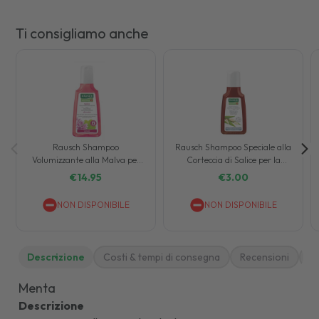
Ti consigliamo anche
Rausch Shampoo
Rausch Shampoo Speciale alla
Volumizzante alla Malva per
Corteccia di Salice per la
Capellii Fini 200 ml
Forfora Grassa 40 ml
€
14.95
€
3.00
NON DISPONIBILE
NON DISPONIBILE
Descrizione
Costi & tempi di consegna
Recensioni
M
Menta
Descrizione