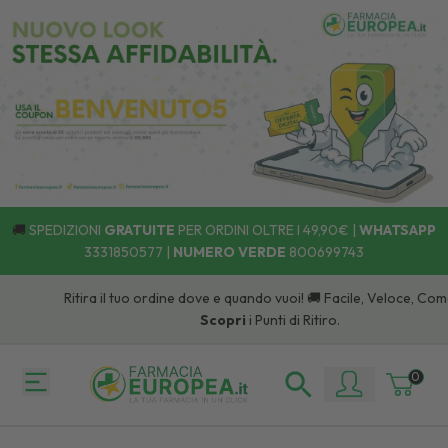
🚚
SPEDIZIONI
GRATUITE
PER ORDINI OLTRE I 49,90€ |
WHATSAPP
3331850577
|
NUMERO VERDE
800699743
Ritira il tuo ordine dove e quando vuoi! 🚚 Facile, Veloce, Comod
Scopri
i Punti di Ritiro.
0