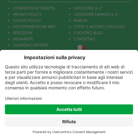
CONDIZIONI DI VENDITA
CATEGORIE A-Z
PRIVACY POLICY
CATEGORIE FARMACI A-Z
COOKIE POLICY
MARCHI
DECONTRIBUZIONE INPS
TUTTO IL NOSTRO CATALOGO
SPEDIZIONI
IL NOSTRO BLOG
PAGAMENTI
CONTATTACI
COUPON E OFFERTE
PATOLOGIE: CAUSE E RIMEDI
DIVENTIAMO AMICI!
Parafarmacia Europea Srl - Via Petraro 380- 80050 Santa Maria la Carità (NA) - P.IVA
10677001215
€ 17.50
NON DISPONIBILE