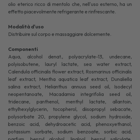
olio eterico ricco di mentolo che, nell'uso esterno, ha un
effetto piacevolmente refrigerante e rinfrescante.
Modalità d'uso
Distribuire sul corpo e massaggiare dolcemente.
Componenti
Aqua, alcohol denat., polyacrylate-13, undecane,
polyisobutene, lauryl lactate, sea water extract,
Calendula officinalis flower extract, Rosmarinus officinalis
leaf extract, Mentha aquatica leaf extract, Dunaliella
salina extract, Helianthus annuus seed oil, Isodecyl
neopentanoate, Macadamia integrifolia seed oil,
tridecane, panthenol, menthyl lactate, allantoin,
ethylhexylglycerin, tocopherol, diisopropyl sebacate,
polysorbate 20, propylene glycol, sodium hydroxide,
benzoic acid, dehydroacetic acid, phenoxyethanol,
potassium sorbate, sodium benzoate, sorbic acid,
parfum, benzyl alcohol, linalool, benzyl salicylate,