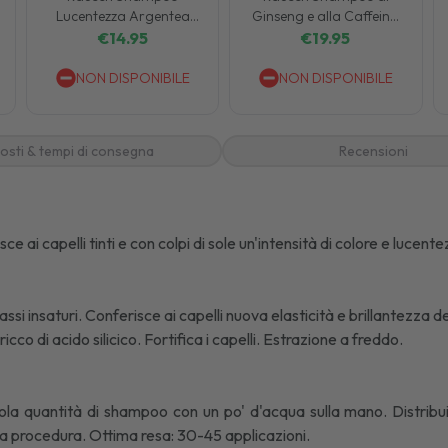
Lucentezza Argentea
Ginseng e alla Caffeina
Salvia Anti-Ingiallimento
Contro la Caduta dei
€
14.95
€
19.95
200 ml
Capelli 200 ml
NON DISPONIBILE
NON DISPONIBILE
osti & tempi di consegna
Recensioni
 ai capelli tinti e con colpi di sole un'intensità di colore e lucent
grassi insaturi. Conferisce ai capelli nuova elasticità e brillantezza d
: ricco di acido silicico. Fortifica i capelli. Estrazione a freddo.
cola quantità di shampoo con un po' d'acqua sulla mano. Distribu
 procedura. Ottima resa: 30-45 applicazioni.