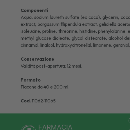
Componenti
Aqua, sodium laureth sulfate (ex coco), glycerin, co
extract, Sargassum filipendula extract, gelidiella acero
isoleucine, proline, threonine, histidine, phenylalani
methyl glucose dioleate, glycol distearate, alcohol d
cinnamal, linalool, hydroxycitronellal, limonene, geranio
Conservazione
Validità post-apertura: 12 mesi.
Formato
Flacone da 40 e 200 ml.
Cod.
11062-11065