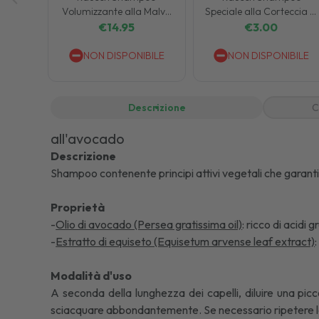
Volumizzante alla Malva
Speciale alla Corteccia di
per Capellii Fini 200 ml
Salice per la Forfora
€
14.95
€
3.00
Grassa 40 ml
NON DISPONIBILE
NON DISPONIBILE
Descrizione
C
all'avocado
Descrizione
Shampoo contenente principi attivi vegetali che garantisce
Proprietà
-
Olio di avocado (Persea gratissima oil)
: ricco di acidi 
-
Estratto di equiseto (Equisetum arvense leaf extract)
Modalità d'uso
A seconda della lunghezza dei capelli, diluire una pic
sciacquare abbondantemente. Se necessario ripetere la