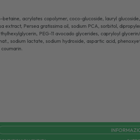
co-betaine, acrylates copolymer, coco-glucoside, lauryl glucosid
sa extract, Persea gratissima oil, sodium PCA, sorbitol, dipropylene
ne, ethylhexylglycerin, PEG-11 avocado glycerides, capryloyl glyc
enat., sodium lactate, sodium hydroxide, aspartic acid, phenoxye
l, coumarin.
INFORMAZI