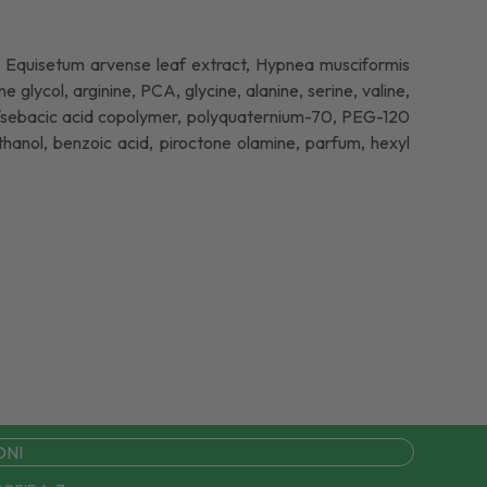
e, Equisetum arvense leaf extract, Hypnea musciformis
 glycol, arginine, PCA, glycine, alanine, serine, valine,
erin/sebacic acid copolymer, polyquaternium-70, PEG-120
thanol, benzoic acid, piroctone olamine, parfum, hexyl
ONI