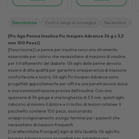
Descrizione
Costi & tempi di consegna
Recensioni
M
[Pic Ago Penna Insulina Pic Insupen Advance 34 g x 3,5
mm 100 Pezzi]
[Descrizione] Le penne per insulina sono uno strumento
essenziale per coloro che necessitano di iniezioni di insulina
per il trattamento del diabete. Gli aghi delle penne devono
essere di alta qualità per garantire un'esperienza di iniezione
confortevole e sicura. Gli aghi Pic Insupen Advance sono
progettati appositamente per offrire una penetrazione dolce
e una somministrazione precisa dell'insulina. Con uno
spessore di 34 gauge e una lunghezza di 3,5 mm, questi aghi
riducono al minimo il dolore e il rischio di lesioni cutanee. Il
pacchetto contiene 100 pezzi, assicurando
un'approvvigionamento a lungo termine per i pazienti che
necessitano di iniezioni frequenti.
[Caratteristiche Principali] Aghi di Alta Qualità: Gli aghi Pic
Insupen Advance sono progettati per garantire una