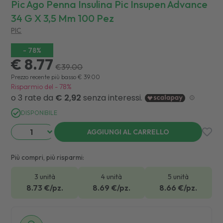
Pic Ago Penna Insulina Pic Insupen Advance
34 G X 3,5 Mm 100 Pez
PIC
-
78
%
€ 8.77
€
39.00
Prezzo recente più basso
€
39.00
Risparmio del
-
78
%
DISPONIBILE
AGGIUNGI AL CARRELLO
Più compri, più risparmi:
3 unità
4 unità
5 unità
8.73
€/pz.
8.69
€/pz.
8.66
€/pz.