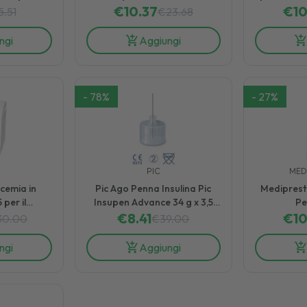
 Glicemia
60x30,5x32,5mm 1 Pezzo
€
10.37
Glicem
€
10
5.51
€
23.68
ngi
Aggiungi
-
78
%
-
27
%
PIC
MED
cemia in
Pic Ago Penna Insulina Pic
Medipreste
 per il
Insupen Advance 34 g x 3,5
Pe
la Glicemia
€
mm 100 Pez
8.41
€
10
30.00
€
39.00
ngi
Aggiungi