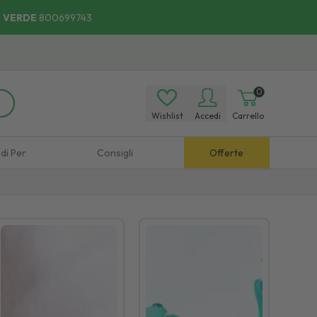
 VERDE
800699743
0
Wishlist
Accedi
Carrello
di Per
Consigli
Offerte