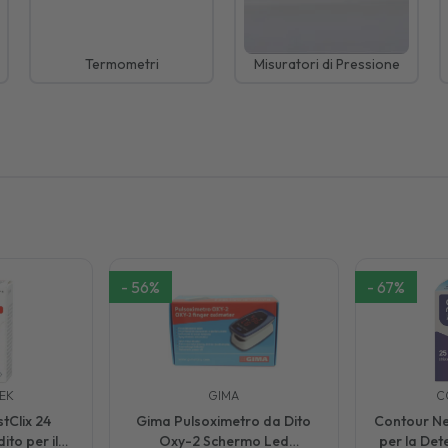
Termometri
Misuratori di Pressione
-
56
%
-
67
%
EK
GIMA
C
tClix 24
Gima Pulsoximetro da Dito
Contour Nex
ito per il
Oxy-2 Schermo Led
per la Det