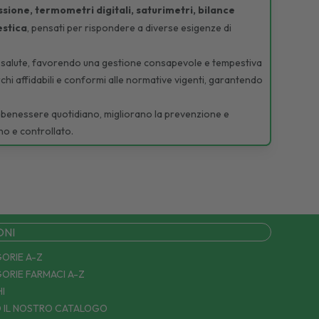
ssione, termometri digitali, saturimetri, bilance
estica
, pensati per rispondere a diverse esigenze di
o di salute, favorendo una gestione consapevole e tempestiva
rchi affidabili e conformi alle normative vigenti, garantendo
 il benessere quotidiano, migliorano la prevenzione e
no e controllato.
ONI
ORIE A-Z
ORIE FARMACI A-Z
I
 IL NOSTRO CATALOGO