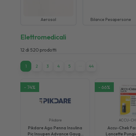
Aerosol
Bilance Pesapersone
Elettromedicali
12
di
520
prodotti
1
1
2
3
4
5
44
-
74
%
-
66
%
Pikdare
ACCU-CH
Pikdare Ago Penna Insulina
Accu-Chek Fas
Pic Insupen Advance Gauge
Lancette Pungid