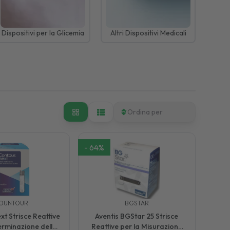
Dispositivi per la Glicemia
Altri Dispositivi Medicali
Ordina per
-
64
%
OUNTOUR
BGSTAR
t Strisce Reattive
Aventis BGStar 25 Strisce
erminazione della
Reattive per la Misurazione