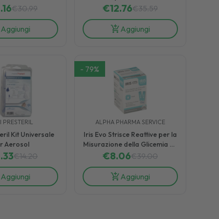
ia 25 Strisce
.16
€
della Glicemia
12.76
€
30.99
€
35.59
Aggiungi
Aggiungi
-
79
%
I PRESTERIL
ALPHA PHARMA SERVICE
ril Kit Universale
Iris Evo Strisce Reattive per la
r Aerosol
Misurazione della Glicemia 25
.33
€
8.06
Pezzi
€
14.20
€
39.00
Aggiungi
Aggiungi