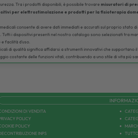
icurezza. Tra i prodotti disponibili, è possibile trovare
misuratori di pre
sitivi per elettrostimolazione e prodotti per la fisioterapia dom
.
tromedicali consente di avere dati immediati e accurati sul proprio stat
. Tutti i dispositivi presenti nel nostro catalogo sono selezionati tra ma
e facilità d’uso.
cali di qualità significa affidarsi a strumenti innovativi che supportano
io costante delle funzioni vitali, contribuendo a uno stile di vita più sa
INFORMAZI
CONDIZIONI DI VENDITA
CATEG
PRIVACY POLICY
CATEG
COOKIE POLICY
MARCH
DECONTRIBUZIONE INPS
TUTTO