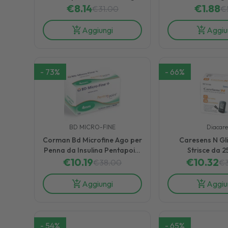
32x4 Mm 100 Pezzi
€
8.14
Controllo della
€
1.88
€
31.00
€
Aggiungi
Aggiu
-
73
%
-
66
%
BD MICRO-FINE
Diacare
Corman Bd Microfine Ago per
Caresens N Gli
Penna da Insulina Pentapoint
Strisce da 25
32 g x 4 mm 100 Pezzi
€
10.19
Monitoraggio del
€
10.32
€
38.00
€
Aggiungi
Aggiu
-
54
%
-
65
%