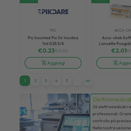
PIC
ACCU-CH
Pic Insumed Pic Sir Insulina
Accu-chek Soft
1ml G25 5/8
Lancette Pungidi
€
0.23
€
2.01
€
0.50
€
Aggiungi
Aggiu
1
1
2
3
4
5
44
Elettromedical
Gli elettromedicali r
professionali. Grazie
controllo più preciso 
Nella nostra sezione 