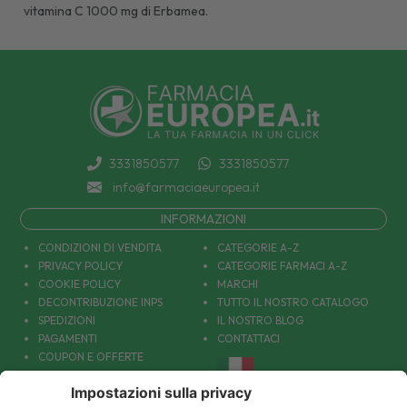
vitamina C 1000 mg di Erbamea.
3331850577
3331850577
info@farmaciaeuropea.it
INFORMAZIONI
CONDIZIONI DI VENDITA
CATEGORIE A-Z
PRIVACY POLICY
CATEGORIE FARMACI A-Z
COOKIE POLICY
MARCHI
DECONTRIBUZIONE INPS
TUTTO IL NOSTRO CATALOGO
SPEDIZIONI
IL NOSTRO BLOG
PAGAMENTI
CONTATTACI
COUPON E OFFERTE
PATOLOGIE: CAUSE E RIMEDI