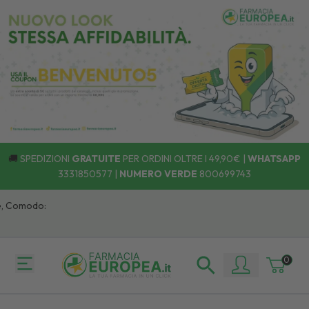
🚚
SPEDIZIONI
GRATUITE
PER ORDINI OLTRE I 49,90€ |
WHATSAPP
3331850577
|
NUMERO VERDE
800699743
, Comodo:
0