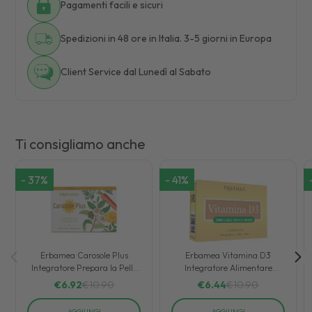
Pagamenti facili e sicuri
Spedizioni in 48 ore in Italia. 3-5 giorni in Europa
Client Service dal Lunedì al Sabato
Ti consigliamo anche
-
37
%
-
41
%
Erbamea Carosole Plus
Erbamea Vitamina D3
Integratore Prepara la Pelle
Integratore Alimentare
per l'Abbronzatura 24
Benessere dell'Organismo 90
€
6.92
€
10.90
€
6.44
€
10.90
Capsule
Compresse
AGGIUNGI
AGGIUNGI