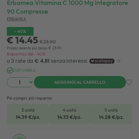
Erbamea Vitamina C 1000 Mg Integratore
90 Compresse
ERBAMEA
-
40
%
€ 14.45
€
23.90
Prezzo recente più basso
€
23.90
Risparmio del
-
40
%
DISPONIBILE
AGGIUNGI AL CARRELLO
Più compri, più risparmi:
3 unità
4 unità
5 unità
14.39
€/pz.
14.33
€/pz.
14.28
€/pz.