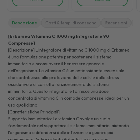
Descrizione
Costi & tempi di consegna
Recensioni
M
[Erbamea Vitamina C 1000 mg Integratore 90
Compresse]
[Descrizione] L'integratore di vitamina C 1000 mg di Erbamea
è una formulazione potente per sostenere il sistema
immunitario e promuovere il benessere generale
dell'organismo. La vitamina C è un antiossidante essenziale
che contribuisce alla protezione delle cellule dallo stress
ossidativo e al corretto funzionamento del sistema
immunitario. Questo integratore fornisce una dose
concentrata di vitamina C in comode compresse, ideali per un
uso quotidiano.
[Caratteristiche Principali]
Supporto Immunitario: La vitamina C svolge un ruolo
fondamentale nel supportare il sistema immunitario, aiutando
l'organismo a difendersi dalle infezioni e a guarire più
rapidamente. Antiossidante Potente: La sua azione