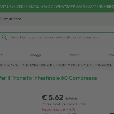
UITE
PER ORDINI OLTRE I 49,90€ |
WHATSAPP
3331850577
|
NUMERO
 Ritiro.
uti
Omaggi
Marchi
Rime
ITMOLAX SENNA INTEGRATORE PER IL TRANSITO INTESTINALE 60 COMPRESSE
r Il Transito Intestinale 60 Compresse
€ 5.62
€
9.50
Prezzo recente più basso
€
9.50
Risparmio del
-
41
%