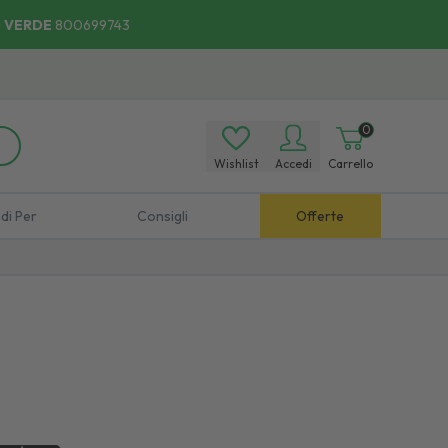
 VERDE
800699743
0
Wishlist
Accedi
Carrello
di Per
Consigli
Offerte