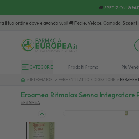
🚚
SPEDIZIONI
GRAT
tuo ordine dove e quando vuoi! 🚚 Facile, Veloce, Comodo:
Scopri
i Punti di
CATEGORIE
Prodotti Promo
Più Vend
>
>
>
INTEGRATORI
FERMENTI LATTICI E DIGESTIONE
ERBAMEA R
Erbamea Ritmolax Senna Integratore Pe
ERBAMEA