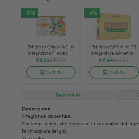
-
37
%
-
41
%
Erbamea Carosole Plus
Erbamea Vitamina D3
Integratore Prepara la
Integratore Alimentare
Pelle per l'Abbronzatura
Benessere
€
6.92
€
10.90
€
6.44
€
10.90
24 Capsule
dell'Organismo 90
Compresse
AGGIUNGI
AGGIUNGI
Descrizione
C
Descrizione
Integratore alimentare.
Contiene senna, che favorisce la regolarità del transi
l’eliminazione dei gas.
Senza aloe.