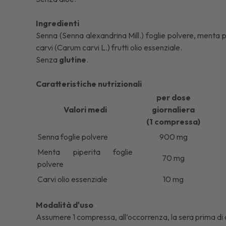
Ingredienti
Senna (Senna alexandrina Mill.) foglie polvere, menta pip
carvi (Carum carvi L.) frutti olio essenziale.
Senza
glutine
.
Caratteristiche nutrizionali
per dose
Valori medi
giornaliera
(1 compressa)
Senna foglie polvere
900 mg
Menta piperita foglie
70 mg
polvere
Carvi olio essenziale
10 mg
Modalità d'uso
Assumere 1 compressa, all’occorrenza, la sera prima di c