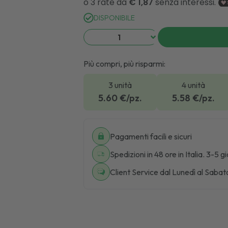
DISPONIBILE
Più compri, più risparmi:
3 unità
4 unità
5.60
€/pz.
5.58
€/pz.
Pagamenti facili e sicuri
Spedizioni in 48 ore in Italia. 3-5 g
Client Service dal Lunedì al Sabat