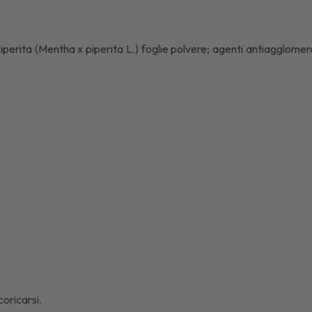
erita (Mentha x piperita L.) foglie polvere; agenti antiagglomeranti:
oricarsi.