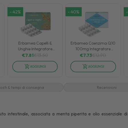
-
42
%
-
40
%
-
Erbamea Capelli &
Erbamea Coenzima Q10
Unghie Integratore
100mg Integratore
Alimentare 24 Capsule
Alimentare 24 Capsule
€
7.81
€
13.50
€
7.73
€
12.90
Vegetali
AGGIUNGI
AGGIUNGI
osti & tempi di consegna
Recensioni
to intestinale, associata a menta piperita e olio essenziale di 