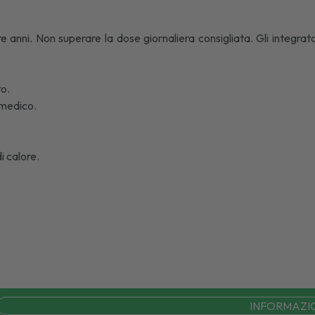
re anni. Non superare la dose giornaliera consigliata. Gli integrat
to.
 medico.
i calore.
INFORMAZI