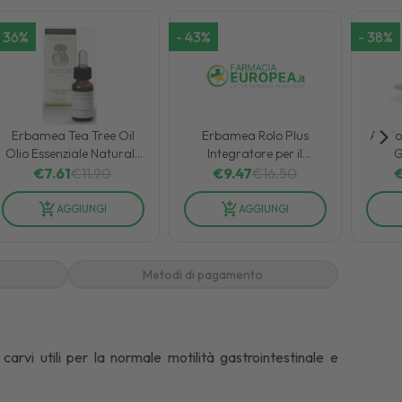
36
%
-
43
%
-
38
%
Erbamea Tea Tree Oil
Erbamea Rolo Plus
Acido
Olio Essenziale Naturale
Integratore per il
G
100% Integratore
Controllo del Colesterolo
€
7.61
€
11.90
€
9.47
€
16.50
Alimentare 10 ml
36 Compresse
AGGIUNGI
AGGIUNGI
Metodi di pagamento
carvi utili per la normale motilità gastrointestinale e