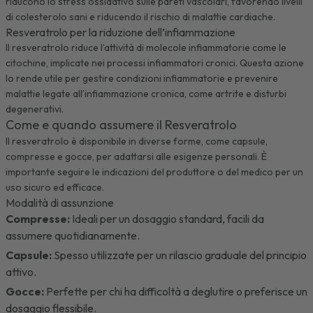
riducono lo stress ossidativo sulle pareti vascolari, favorendo livelli
di colesterolo sani e riducendo il rischio di malattie cardiache.
Resveratrolo per la riduzione dell’infiammazione
Il resveratrolo riduce l’attività di molecole infiammatorie come le
citochine, implicate nei processi infiammatori cronici. Questa azione
lo rende utile per gestire condizioni infiammatorie e prevenire
malattie legate all’infiammazione cronica, come artrite e disturbi
degenerativi.
Come e quando assumere il Resveratrolo
Il resveratrolo è disponibile in diverse forme, come capsule,
compresse e gocce, per adattarsi alle esigenze personali. È
importante seguire le indicazioni del produttore o del medico per un
uso sicuro ed efficace.
Modalità di assunzione
Compresse:
Ideali per un dosaggio standard, facili da
assumere quotidianamente.
Capsule:
Spesso utilizzate per un rilascio graduale del principio
attivo.
Gocce:
Perfette per chi ha difficoltà a deglutire o preferisce un
dosaggio flessibile.