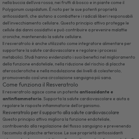
nella buccia dell’uva rossa, nei frutti di bosco e in piante come il
Polygonum cuspidatum
. È noto per le sue potenti proprietà
antiossidanti, che aiutano a combattere i radicali liberi responsabili
dell’invecchiamento cellulare. Questo principio attivo protegge le
cellule dai danni ossidativi e può contribuire a prevenire malattie
croniche, mantenendo la salute cellulare.
Il resveratrolo è anche utilizzato come integratore alimentare per
supportare la salute cardiovascolare e regolare i processi
metabolici. Studi hanno evidenziato i suoi benefici nel miglioramento
della funzione endoteliale, nella riduzione del rischio di placche
aterosclerotiche e nella modulazione dei livelli di colesterolo,
promuovendo così una circolazione sanguigna più sana.
Come funziona il Resveratrolo
Il resveratrolo agisce come un potente
antiossidante e
antinfiammatorio
. Supporta la salute cardiovascolare e aiuta a
regolare le risposte infiammatorie dell’organismo.
Resveratrolo per il supporto alla salute cardiovascolare
Questo principio attivo migliora la funzione endoteliale,
contribuendo alla regolazione del flusso sanguigno e prevenendo
l’accumulo di placche arteriose. Le sue proprietà antiossidanti