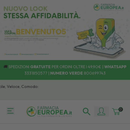
🚚
SPEDIZIONI
GRATUITE
PER ORDINI OLTRE I 49,90€ |
WHATSAPP
3331850577
|
NUMERO VERDE
800699743
e, Veloce, Comodo:
0