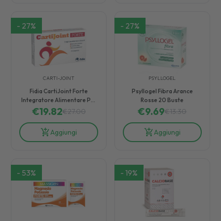
-
27
%
-
27
%
CARTI-JOINT
PSYLLOGEL
Fidia CartiJoint Forte
Psyllogel Fibra Arance
Integratore Alimentare Per
Rosse 20 Buste
€
Le Articolazioni 20
19.82
€
9.69
€
27.00
€
13.30
Compresse
Aggiungi
Aggiungi
-
53
%
-
19
%