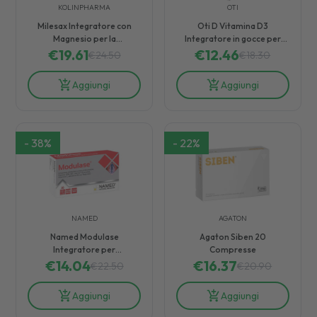
KOLINPHARMA
OTI
Milesax Integratore con
Oti D Vitamina D3
Magnesio per la
Integratore in gocce per
Funzionalità Muscolare 14
€
19.61
ossa e sistema immunitario
€
12.46
€
24.50
€
18.30
Buste
50 ml
Aggiungi
Aggiungi
-
38
%
-
22
%
NAMED
AGATON
Named Modulase
Agaton Siben 20
Integratore per
Compresse
Articolazioni 20 Compresse
€
14.04
€
16.37
€
22.50
€
20.90
Aggiungi
Aggiungi