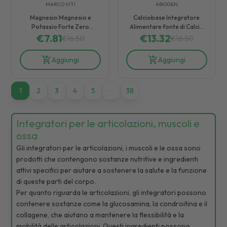
MARCO VITI
ABIOGEN
Magnesio Magnesio e
Calciobase Integratore
Potassio Forte Zero
Alimentare fonte di Calcio
Zucchero 24 bustine gusto
€
7.81
per la Salute Ossea 30 Stick
€
13.32
€
16.50
€
16.50
Arancia Rossa
Aggiungi
Aggiungi
1
1
2
3
4
5
38
Integratori per le articolazioni, muscoli e
ossa
Gli integratori per le articolazioni, i muscoli e le ossa sono
prodotti che contengono sostanze nutritive e ingredienti
attivi specifici per aiutare a sostenere la salute e la funzione
di queste parti del corpo.
Per quanto riguarda le articolazioni, gli integratori possono
contenere sostanze come la glucosamina, la condroitina e il
collagene, che aiutano a mantenere la flessibilità e la
mobilità delle articolazioni. Questi ingredienti possono