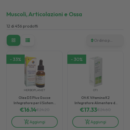
Muscoli, Articolazioni e Ossa
12
di
456
prodotti
Ordina per
-
33
%
-
30
%
HERBOPLANET
OTI
Olea D3 Plus Gocce
Oti K Vitamina K2
Integratore per il Sistema
Integratore Alimentare di
Immunitario 20 ml
€
16.14
Vitamina K in Gocce 20 ml
€
17.33
€
24.20
€
24.60
Aggiungi
Aggiungi