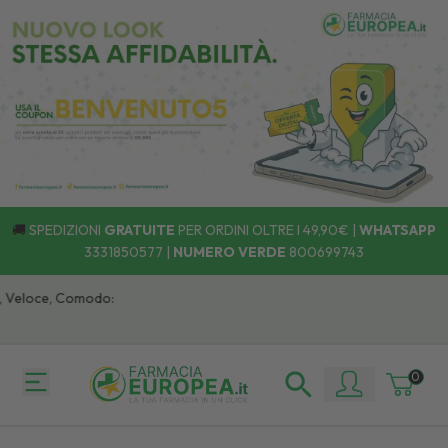
🚚
SPEDIZIONI
GRATUITE
PER ORDINI OLTRE I 49,90€ |
WHATSAPP
3331850577
|
NUMERO VERDE
800699743
Veloce, Comodo:
0