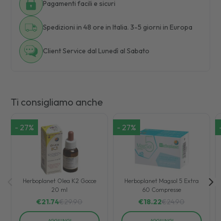
Pagamenti facili e sicuri
Spedizioni in 48 ore in Italia. 3-5 giorni in Europa
Client Service dal Lunedì al Sabato
Ti consigliamo anche
-
27
%
-
27
%
Herboplanet Olea K2 Gocce
Herboplanet Magsol 5 Extra
20 ml
60 Compresse
€
21.74
€
29.90
€
18.22
€
24.90
AGGIUNGI
AGGIUNGI