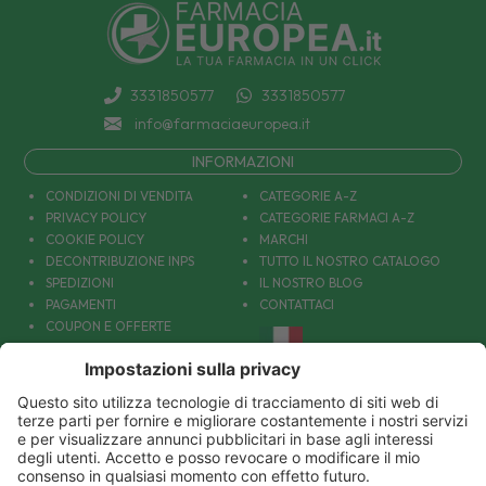
3331850577
3331850577
info@farmaciaeuropea.it
INFORMAZIONI
CONDIZIONI DI VENDITA
CATEGORIE A-Z
PRIVACY POLICY
CATEGORIE FARMACI A-Z
COOKIE POLICY
MARCHI
DECONTRIBUZIONE INPS
TUTTO IL NOSTRO CATALOGO
SPEDIZIONI
IL NOSTRO BLOG
PAGAMENTI
CONTATTACI
COUPON E OFFERTE
PATOLOGIE: CAUSE E RIMEDI
DIVENTIAMO AMICI!
Parafarmacia Europea Srl - Via Petraro 380- 80050 Santa Maria la Carità (NA) - P.IVA
10677001215