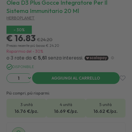
Olea D3 Plus Gocce Integratore Per Il
Sistema Immunitario 20 Ml
HERBOPLANET
-
30
%
€ 16.83
€
24.20
Prezzo recente più basso
€
24.20
Risparmio del
-
30
%
DISPONIBILE
AGGIUNGI AL CARRELLO
Più compri, più risparmi:
3 unità
4 unità
5 unità
16.76
€/pz.
16.69
€/pz.
16.62
€/pz.