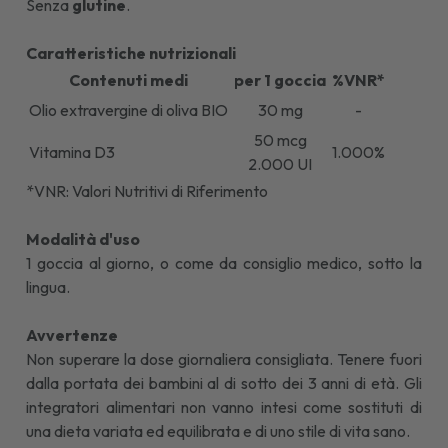
Senza
glutine
.
Caratteristiche nutrizionali
Contenuti medi
per 1 goccia
%VNR*
Olio extravergine di oliva BIO
30 mg
-
50 mcg
Vitamina D3
1.000%
2.000 UI
*VNR: Valori Nutritivi di Riferimento
Modalità d'uso
1 goccia al giorno, o come da consiglio medico, sotto la
lingua.
Avvertenze
Non superare la dose giornaliera consigliata. Tenere fuori
dalla portata dei bambini al di sotto dei 3 anni di età. Gli
integratori alimentari non vanno intesi come sostituti di
una dieta variata ed equilibrata e di uno stile di vita sano.