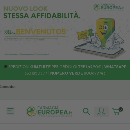
🚚
SPEDIZIONI
GRATUITE
PER ORDINI OLTRE I 49,90€ |
WHATSAPP
3331850577
|
NUMERO VERDE
800699743
omodo:
0