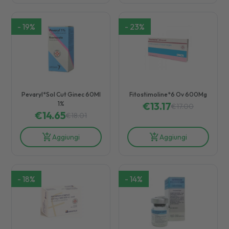
-
19
%
-
23
%
Pevaryl*Sol Cut Ginec 60Ml
Fitostimoline*6 Ov 600Mg
1%
€
13.17
€
17.00
€
14.65
€
18.01
Aggiungi
Aggiungi
-
18
%
-
14
%