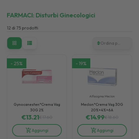
FARMACI:
Disturbi Ginecologici
12
di
75
prodotti
Ordina per
-
25
%
-
19
%
Alfasigma Meclon
Gynocanesten*Crema Vag
Meclon*Crema Vag 30G
30G 2%
20%+4%+6A
€
13.21
€
14.99
€
17.60
€
18.60
Aggiungi
Aggiungi