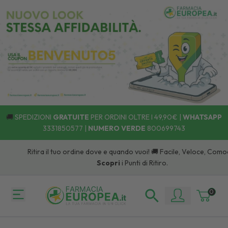
🚚
SPEDIZIONI
GRATUITE
PER ORDINI OLTRE I 49,90€ |
WHATSAPP
3331850577
|
NUMERO VERDE
800699743
Ritira il tuo ordine dove e quando vuoi! 🚚 Facile, Veloce, Comodo:
Scopri
i Punti di Ritiro.
0