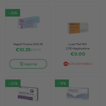
-
26
%
Vagisil*Crema 20G 2%
Luan*Gel 15G
€
10.35
2,5%+Applicatore
€
13.90
€
0.00
Aggiungi
NON DISPONIBILE
-
20
%
-
19
%