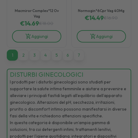
Macmiror Complex*12 Ov
Normogin*6Cpr Vag 40Mg
Vag
€
14.49
€
16.90
€
14.69
€
18.00
Aggiungi
Aggiungi
1
1
2
3
4
5
6
7
DISTURBI GINECOLOGICI
I prodotti per i disturbi ginecologici sono studiati per
supportare la salute intima femminile e aiutare a prevenire e
alleviare i principali fastidi legati all’equilibrio dell’apparato
ginecologico. Alterazioni del pH, secchezza, irritazioni,
prurito o discomfort intimo possono manifestarsi in diverse
fasi della vita e richiedono attenzioni specifiche.
In questa categoria è disponibile un’ampia gamma di
soluzioni, tra cui detergenti intimi, trattamenti lenitivi,
prodotti per l’igiene quotidiana, integratori e dispositivi