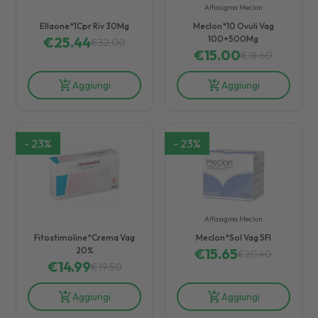
Alfasigma Meclon
Ellaone*1Cpr Riv 30Mg
Meclon*10 Ovuli Vag
€
25.44
100+500Mg
€
32.00
€
15.00
€
18.60
Aggiungi
Aggiungi
-
23
%
-
23
%
Alfasigma Meclon
Fitostimoline*Crema Vag
Meclon*Sol Vag 5Fl
20%
€
15.65
€
20.40
€
14.99
€
19.50
Aggiungi
Aggiungi