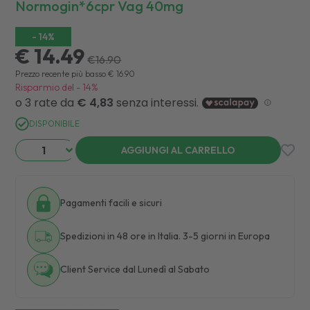
Normogin*6cpr Vag 40mg
-
14
%
€ 14.49
€
16.90
Prezzo recente più basso
€
16.90
Risparmio del
-
14
%
DISPONIBILE
AGGIUNGI AL CARRELLO
Pagamenti facili e sicuri
Spedizioni in 48 ore in Italia. 3-5 giorni in Europa
Client Service dal Lunedì al Sabato