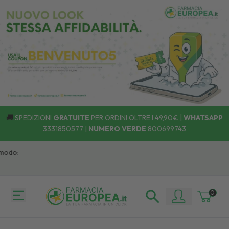
🚚
SPEDIZIONI
GRATUITE
PER ORDINI OLTRE I 49,90€ |
WHATSAPP
3331850577
|
NUMERO VERDE
800699743
modo:
0