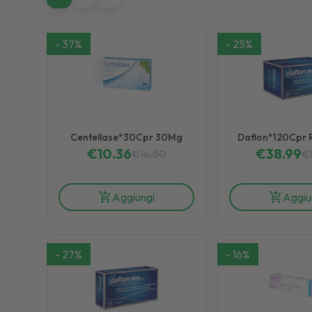
-
37
%
-
25
%
Centellase*30Cpr 30Mg
Daflon*120Cpr 
€
10.36
€
38.99
€
16.50
€
Aggiungi
Aggiu
-
27
%
-
16
%