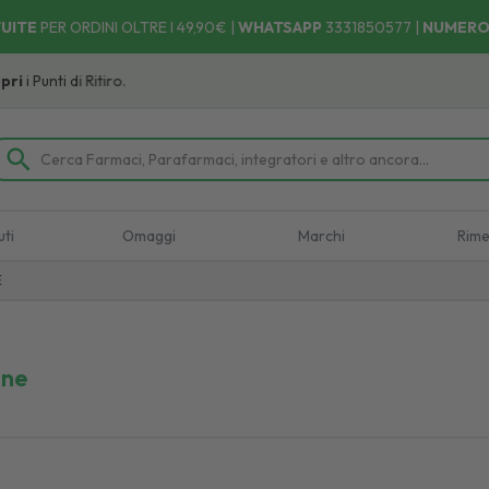
UITE
PER ORDINI OLTRE I 49,90€ |
WHATSAPP
3331850577
|
NUMERO
unti di Ritiro.
uti
Omaggi
Marchi
Rime
E
one