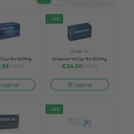
-
16
%
Stroder Srl
0Cpr Riv 500Mg
Arvenum*60Cpr Riv 500Mg
.56
€
26.30
€
31.30
€
31.30
Aggiungi
Aggiungi
-
14
%