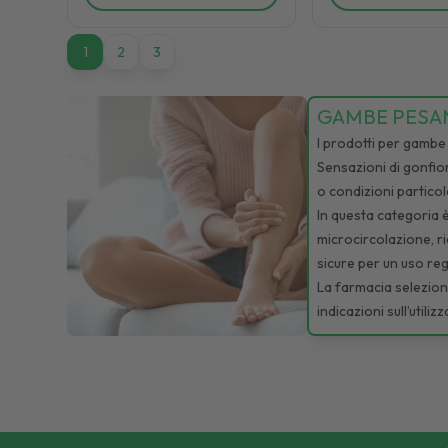
1
1
2
3
GAMBE PESAN
I prodotti per gambe
Sensazioni di gonfio
o condizioni particola
In questa categoria è
microcircolazione, ri
sicure per un uso re
La farmacia seleziona 
indicazioni sull’util