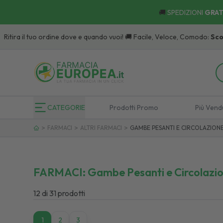
🚚
SPEDIZIONI
GRAT
a il tuo ordine dove e quando vuoi! 🚚 Facile, Veloce, Comodo:
Scopri
i P
CATEGORIE
Prodotti Promo
Più Vend
>
>
>
FARMACI
ALTRI FARMACI
GAMBE PESANTI E CIRCOLAZION
FARMACI:
Gambe Pesanti e Circolazi
12
di
31
prodotti
1
1
2
3