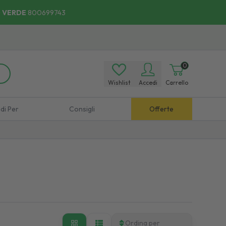
 VERDE
800699743
0
Wishlist
Accedi
Carrello
di Per
Consigli
Offerte
Ordina per