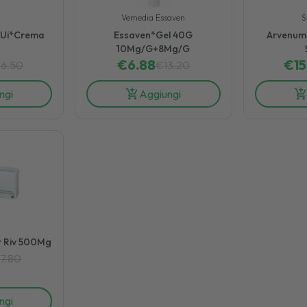
Vemedia Essaven
S
0Ui*Crema
Essaven*Gel 40G
Arvenum
10Mg/G+8Mg/G
€
6.88
€
15
16.50
€
13.20
ngi
Aggiungi
 Riv 500Mg
17.80
ngi