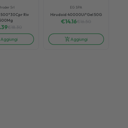
troder Srl
EG SPA
 500*30Cpr Riv
Hirudoid 40000Ui*Gel 50G
500Mg
€
14.16
€
16.50
.39
€
18.30
Aggiungi
Aggiungi