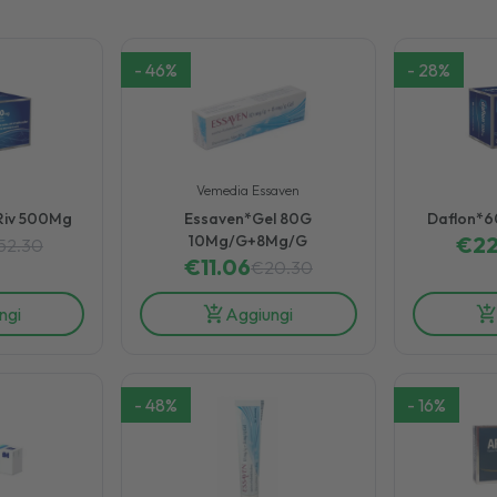
-
46
%
-
28
%
Vemedia Essaven
Riv 500Mg
Essaven*Gel 80G
Daflon*6
10Mg/G+8Mg/G
€
22
52.30
€
11.06
€
20.30
ngi
Aggiungi
-
48
%
-
16
%