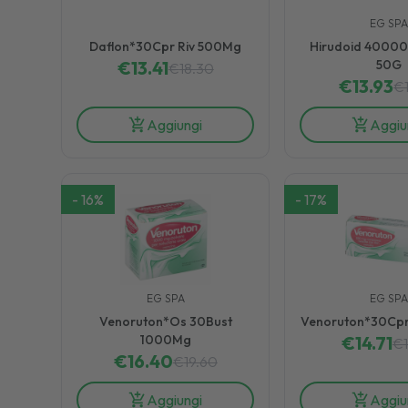
EG SPA
Daflon*30Cpr Riv 500Mg
Hirudoid 4000
€
13.41
50G
€
18.30
€
13.93
€
Aggiungi
Aggiu
-
16
%
-
17
%
EG SPA
EG SPA
Venoruton*Os 30Bust
Venoruton*30Cpr
1000Mg
€
14.71
€
€
16.40
€
19.60
Aggiungi
Aggiu