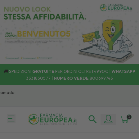
🚚
SPEDIZIONI
GRATUITE
PER ORDINI OLTRE I 49,90€ |
WHATSAPP
3331850577
|
NUMERO VERDE
800699743
omodo:
0