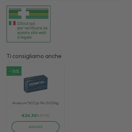
Ti consigliamo anche
-
16
%
Arvenum*60Cpr Riv 500Mg
€
26.30
€
31.30
AGGIUNGI