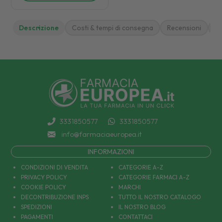
Descrizione
Costi & tempi di consegna
Recensioni
M
3331850577
3331850577
info@farmaciaeuropea.it
INFORMAZIONI
CONDIZIONI DI VENDITA
CATEGORIE A-Z
PRIVACY POLICY
CATEGORIE FARMACI A-Z
COOKIE POLICY
MARCHI
DECONTRIBUZIONE INPS
TUTTO IL NOSTRO CATALOGO
SPEDIZIONI
IL NOSTRO BLOG
PAGAMENTI
CONTATTACI