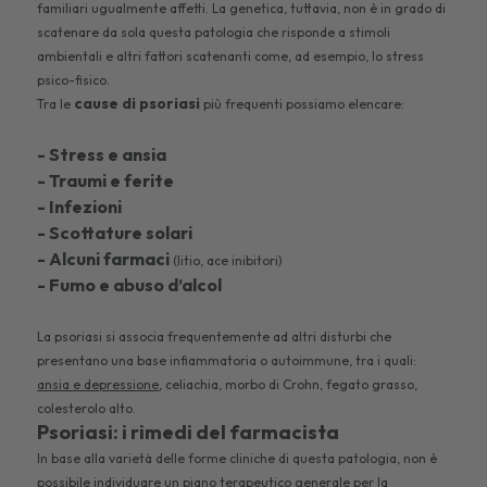
familiari ugualmente affetti. La genetica, tuttavia, non è in grado di
scatenare da sola questa patologia che risponde a stimoli
ambientali e altri fattori scatenanti come, ad esempio, lo stress
psico-fisico.
cause di psoriasi
Tra le
più frequenti possiamo elencare:
- Stress e ansia
- Traumi e ferite
- Infezioni
- Scottature solari
- Alcuni farmaci
(litio, ace inibitori)
- Fumo e abuso d’alcol
La psoriasi si associa frequentemente ad altri disturbi che
presentano una base infiammatoria o autoimmune, tra i quali:
ansia e depressione
, celiachia, morbo di Crohn, fegato grasso,
colesterolo alto.
Psoriasi: i rimedi del farmacista
In base alla varietà delle forme cliniche di questa patologia, non è
possibile individuare un piano terapeutico generale per la