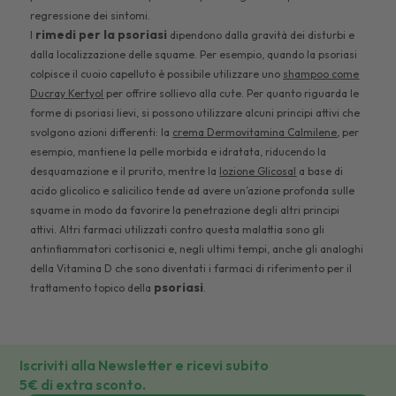
regressione dei sintomi.
rimedi per la psoriasi
I
dipendono dalla gravità dei disturbi e
dalla localizzazione delle squame. Per esempio, quando la psoriasi
colpisce il cuoio capelluto è possibile utilizzare uno
shampoo come
Ducray Kertyol
per offrire sollievo alla cute. Per quanto riguarda le
forme di psoriasi lievi, si possono utilizzare alcuni principi attivi che
svolgono azioni differenti: la
crema Dermovitamina Calmilene
, per
esempio, mantiene la pelle morbida e idratata, riducendo la
desquamazione e il prurito, mentre la
lozione Glicosal
a base di
acido glicolico e salicilico tende ad avere un’azione profonda sulle
squame in modo da favorire la penetrazione degli altri principi
attivi. Altri farmaci utilizzati contro questa malattia sono gli
antinfiammatori cortisonici e, negli ultimi tempi, anche gli analoghi
della Vitamina D che sono diventati i farmaci di riferimento per il
psoriasi
trattamento topico della
.
Iscriviti alla Newsletter e ricevi subito
5€ di extra sconto.