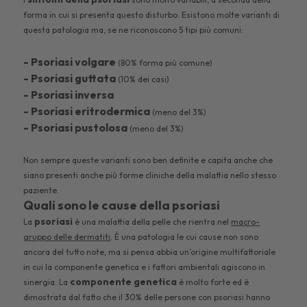
forma in cui si presenta questo disturbo. Esistono molte varianti di
questa patologia ma, se ne riconoscono 5 tipi più comuni:
- Psoriasi volgare
(80% forma più comune)
- Psoriasi guttata
(10% dei casi)
- Psoriasi inversa
- Psoriasi eritrodermica
(meno del 3%)
- Psoriasi pustolosa
(meno del 3%)
Non sempre queste varianti sono ben definite e capita anche che
siano presenti anche più forme cliniche della malattia nello stesso
paziente.
Quali sono le cause della psoriasi
psoriasi
La
è una malattia della pelle che rientra nel
macro-
gruppo delle dermatiti
. È una patologia le cui cause non sono
ancora del tutto note, ma si pensa abbia un’origine multifattoriale
in cui la componente genetica e i fattori ambientali agiscono in
componente genetica
sinergia. La
è molto forte ed è
dimostrata dal fatto che il 30% delle persone con psoriasi hanno