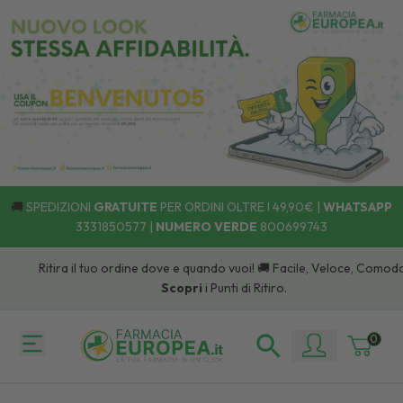
🚚
SPEDIZIONI
GRATUITE
PER ORDINI OLTRE I 49,90€ |
WHATSAPP
3331850577
|
NUMERO VERDE
800699743
Ritira il tuo ordine dove e quando vuoi! 🚚 Facile, Veloce, Comodo:
Scopri
i Punti di Ritiro.
0