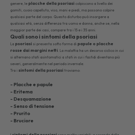
placche della psoriasi
genere, le
colpiscono a livello dei
gomiti, cuoio capelluto, viso, mani e piedi, ma possono colpire
qualsiasi parte del corpo. Questo disturbo può insorgere a
qualsiasi età, senza differenza tra uomo e donna, anche se, nella
maggior parte dei casi, compare tra i 15 e i 35 anni.
Quali sono i sintomi della psoriasi
psoriasi
papule o placche
La
si presenta sotto forma di
rosse dai margini netti
. La malattia ha un decorso ciclico in cui
si alternano stati asintomatici a stati in cui i fastidi diventano più
severi, generalmente nel periodo invernale.
sintomi della psoriasi
Tra i
troviamo:
- Placche e papule
- Eritema
- Desquamazione
- Senso di tensione
- Prurito
- Bruciore
sintomi della psoriasi
I
sono molto variabili, a seconda della