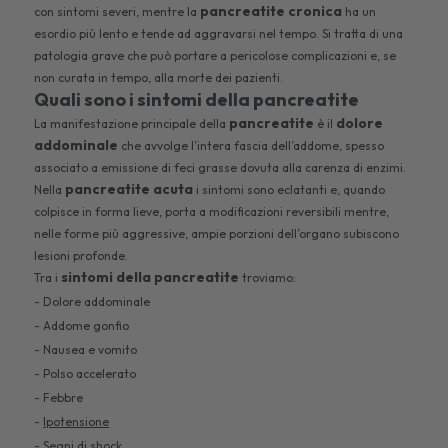
pancreatite cronica
con sintomi severi, mentre la
ha un
esordio più lento e tende ad aggravarsi nel tempo. Si tratta di una
patologia grave che può portare a pericolose complicazioni e, se
non curata in tempo, alla morte dei pazienti.
Quali sono i sintomi della pancreatite
pancreatite
dolore
La manifestazione principale della
è il
addominale
che avvolge l’intera fascia dell’addome, spesso
associato a emissione di feci grasse dovuta alla carenza di enzimi.
pancreatite acuta
Nella
i sintomi sono eclatanti e, quando
colpisce in forma lieve, porta a modificazioni reversibili mentre,
nelle forme più aggressive, ampie porzioni dell’organo subiscono
lesioni profonde.
sintomi della pancreatite
Tra i
troviamo:
- Dolore addominale
- Addome gonfio
- Nausea e vomito
- Polso accelerato
- Febbre
-
Ipotensione
- Segni di shock