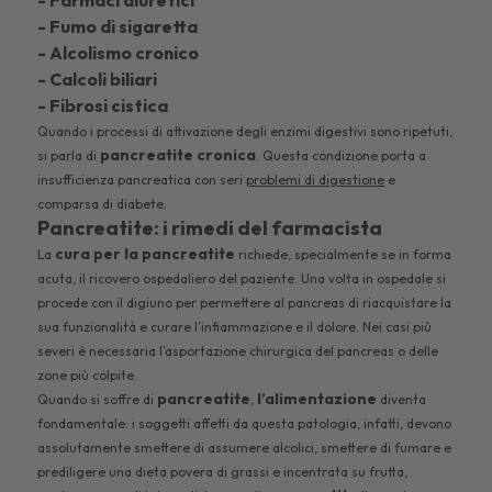
- Farmaci diuretici
- Fumo di sigaretta
- Alcolismo cronico
- Calcoli biliari
- Fibrosi cistica
Quando i processi di attivazione degli enzimi digestivi sono ripetuti,
pancreatite cronica
si parla di
. Questa condizione porta a
insufficienza pancreatica con seri
problemi di digestione
e
comparsa di diabete.
Pancreatite: i rimedi del farmacista
cura per la pancreatite
La
richiede, specialmente se in forma
acuta, il ricovero ospedaliero del paziente. Una volta in ospedale si
procede con il digiuno per permettere al pancreas di riacquistare la
sua funzionalità e curare l’infiammazione e il dolore. Nei casi più
severi è necessaria l’asportazione chirurgica del pancreas o delle
zone più colpite.
pancreatite
l’alimentazione
Quando si soffre di
,
diventa
fondamentale: i soggetti affetti da questa patologia, infatti, devono
assolutamente smettere di assumere alcolici, smettere di fumare e
prediligere una dieta povera di grassi e incentrata su frutta,