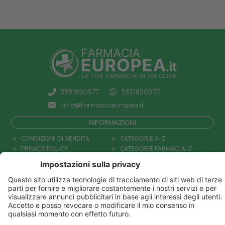
3331850577
3331850577
info@farmaciaeuropea.it
INFORMAZIONI
CONDIZIONI DI VENDITA
CATEGORIE A-Z
PRIVACY POLICY
CATEGORIE FARMACI A-Z
COOKIE POLICY
MARCHI
DECONTRIBUZIONE INPS
TUTTO IL NOSTRO CATALOGO
SPEDIZIONI
IL NOSTRO BLOG
PAGAMENTI
CONTATTACI
COUPON E OFFERTE
PATOLOGIE: CAUSE E RIMEDI