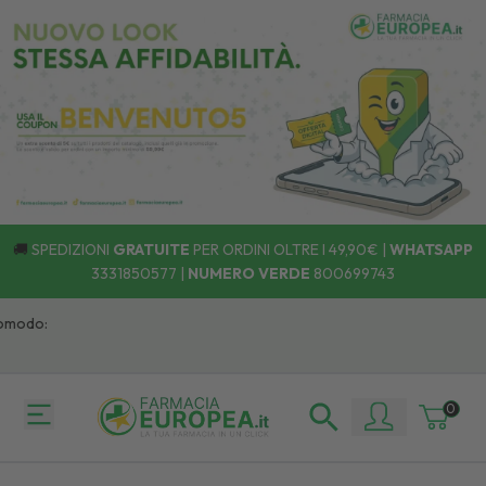
🚚
SPEDIZIONI
GRATUITE
PER ORDINI OLTRE I 49,90€ |
WHATSAPP
3331850577
|
NUMERO VERDE
800699743
odo:
0