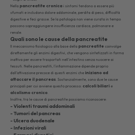
pancreatite cronica
Nella
i sintomi tendono a essere più
sfumati e includono dolore addominale, perdita di peso, difficoltà
digestive e feci grasse. Se la patologia non viene curata in tempo
possono sopraggiungere insufficienza cardiaca, polmonare e
renale.
Quali sono le cause della pancreatite
pancreatite
Il meccanismo fisiologico alla base della
coinvolge
direttamente gli enzimi digestivi, che vengono sintetizzati in forma
inattiva per essere trasportati nell’intestino senza nuocere ai
tessuti. Nelle pancreatiti, l’infiammazione dipende proprio
iniziano ad
dall’attivazione precoce di questi enzimi che
attaccare il pancreas
. Sostanzialmente, sono due le cause
calcoli biliari
principali per cui avviene questo processo:
e
alcolismo cronico
.
Inoltre, tra le cause di pancreatite possiamo riconoscere:
- Violenti traumi addominali
- Tumori del pancreas
- Ulcera duodenale
- Infezioni virali