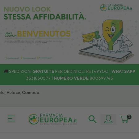
🚚
SPEDIZIONI
GRATUITE
PER ORDINI OLTRE I 49,90€ |
WHATSAPP
3331850577
|
NUMERO VERDE
800699743
e, Veloce, Comodo:
0