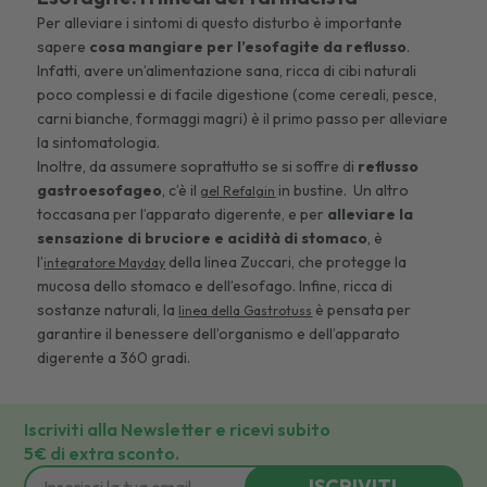
Per alleviare i sintomi di questo disturbo è importante
sapere
cosa mangiare per l’esofagite da reflusso
.
Infatti, avere un’alimentazione sana, ricca di cibi naturali
poco complessi e di facile digestione (come cereali, pesce,
carni bianche, formaggi magri) è il primo passo per alleviare
la sintomatologia.
Inoltre, da assumere soprattutto se si soffre di
reflusso
gastroesofageo
, c’è il
in bustine. Un altro
gel Refalgin
toccasana per l’apparato digerente, e per
alleviare la
sensazione di bruciore e acidità di stomaco
, è
l’
della linea Zuccari, che protegge la
integratore Mayday
mucosa dello stomaco e dell’esofago. Infine, ricca di
sostanze naturali, la
è pensata per
linea della Gastrotuss
garantire il benessere dell’organismo e dell’apparato
digerente a 360 gradi.
Iscriviti alla Newsletter e ricevi subito
5€ di extra sconto.
ISCRIVITI