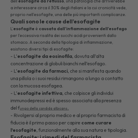
dell’
esofagite da reflusso
, una patologia che arriverebbe
a interessare circa il 30% degli italiani e la cui cronicità vede,
proprio nell’esofagite, una delle più importanti complicanze.
Quali sono le cause dell’esofagite
L’
esofagite
è
causata dall’infiammazione dell’esofago
per l’eccessiva risalita dei succhi acidi provenienti dallo
stomaco. A seconda della tipologia di infiammazione,
esistono diversi tipi di esofagite:
- L’
esofagite da eosinofila
, dovuta all’alta
concentrazione di globuli bianchi nell’esofago.
- L’
esofagite da farmaci
, che si manifesta quando
una pillola o i suoi residui rimangono a lungo a contatto
con la mucosa esofagea.
- L’
esofagite infettiva
, che colpisce gli individui
immunodepressi ed è spesso associata alla presenza
del
f
.
ungo della candida albicans
- Rivolgersi al proprio medico e al proprio farmacista di
fiducia è il primo passo per capire
come curare
l’esofagite
, funzionalmente alla sua natura e tipologia.
Esofagite: i rimedi del farmacista