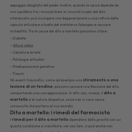
appoggio sbagliato del piede. Inoltre, quando la causa dipende da
uno squilibrio tra i muscoli brevi e i muscoli lunghi del dito
interessato, può insorgere una degenerazione o una rottura della
capsula articolare a livello del metatarso falangeo e causare
instabilità. Tra le cause del dito a martello possiamo citare:
- Diabete
-
Alluce valgo
- Calzature errate
- Patologie articolari
- Predisposizione genetica
- Traumi
stiramento o una
Gli eventi traumatici, come ad esempio uno
lesione di un tendine
, possono causare una flessione del dito,
dito a
comportando una sovrapposizione. In altri casi, invece, il
martello
è di natura idiopatica, ossia non ci sono cause
conosciute che portano al suo esordio.
Dito a martello: i rimedi del farmacista
rimedi per il dito a martello
I
dipendono dalla gravità con cui
questa condizione si manifesta; nei casi lievi, si può anche non