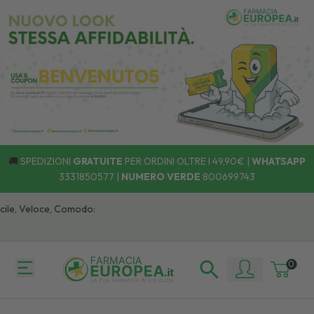
🚚
SPEDIZIONI
GRATUITE
PER ORDINI OLTRE I 49,90€ |
WHATSAPP
3331850577
|
NUMERO VERDE
800699743
le, Veloce, Comodo:
0