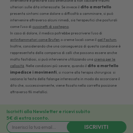
intervenire e prestare solo attenzione a non causare traumi
dito a martello
ulteriori sulle dita interessate. Se invece il
presenta sintomi come dolore o difficoltà a camminare, si può
intervenire attraverso alcuni rimedi, sia terapeutici che posturali
come l’uso di
cuscinetti di sostegno
.
In caso di dolore, il medico potrebbe prescrivere l’uso di
antinfiammatori come Brufen
o creme locali come il
gel Fastum
.
Inoltre, considerando che una conseguenza di questa condizione è
rappresentata dalla comparsa di calli che possono essere anche
molto fastidiosi, si può intervenire utilizzando una
crema per le
dito a martello
callosità
. Nelle condizioni più severe, quando il
impedisce i movimenti
, si ricorre alla terapia chirurgica: si
seziona la testa della falange interessata in modo da accorciare il
dito che, successivamente, viene fissato nella corretta posizione
attraverso fili metallici.
Iscriviti alla Newsletter e ricevi subito
5€ di extra sconto.
ISCRIVITI