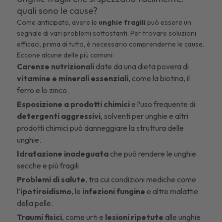
quali sono le cause?
Come anticipato, avere le
unghie fragili
può essere un
segnale di vari problemi sottostanti. Per trovare soluzioni
efficaci, prima di tutto, è necessario comprenderne le cause.
Eccone alcune delle più comuni:
Carenze nutrizionali
date da una dieta povera di
vitamine e minerali essenziali
, come la biotina, il
ferro e lo zinco.
Esposizione a prodotti chimici
e l’uso frequente di
detergenti aggressivi
, solventi per unghie e altri
prodotti chimici può danneggiare la struttura delle
unghie.
Idratazione inadeguata
che può rendere le unghie
secche e più fragili.
Problemi di salute
, tra cui condizioni mediche come
l’
ipotiroidismo
, le
infezioni fungine
e altre malattie
della pelle.
Traumi fisici
, come urti e
lesioni ripetute
alle unghie