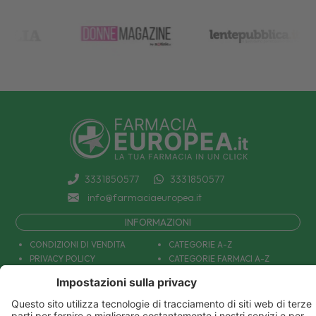
3331850577
3331850577
info@farmaciaeuropea.it
INFORMAZIONI
CONDIZIONI DI VENDITA
CATEGORIE A-Z
PRIVACY POLICY
CATEGORIE FARMACI A-Z
COOKIE POLICY
MARCHI
DECONTRIBUZIONE INPS
TUTTO IL NOSTRO CATALOGO
SPEDIZIONI
IL NOSTRO BLOG
PAGAMENTI
CONTATTACI