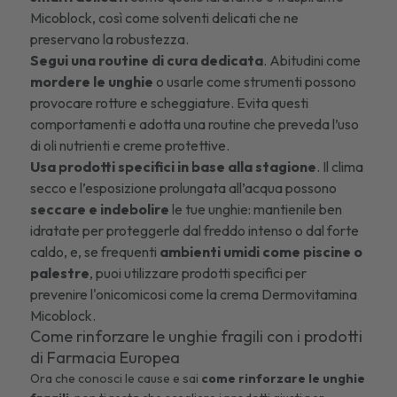
Micoblock
, così come
solventi delicati
che ne
preservano la robustezza.
Segui una routine di cura dedicata
. Abitudini come
mordere le unghie
o usarle come strumenti possono
provocare rotture e scheggiature. Evita questi
comportamenti e adotta una routine che preveda l’uso
di oli nutrienti e
creme protettive
.
Usa prodotti specifici in base alla stagione
. Il clima
secco e l’esposizione prolungata all’acqua possono
seccare e indebolire
le tue unghie: mantienile ben
idratate per proteggerle dal freddo intenso o dal forte
caldo, e, se frequenti
ambienti umidi come piscine o
palestre
, puoi utilizzare prodotti specifici per
prevenire l'onicomicosi
come la
crema Dermovitamina
Micoblock
.
Come rinforzare le unghie fragili con i prodotti
di Farmacia Europea
Ora che conosci le cause e sai
come rinforzare le unghie