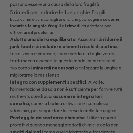
possono essere una causa della loro fragilità.
5 rimedi per indurire le tue unghie fragili
Ecco quindi alcuni consigli pratici che puoi seguire su
come
indurire le
unghie fragili
e i
rimedi
da adottare per
affrontare il problema:
Adotta una dieta equilibrata
. Assicurati di
ridurre il
junk food
e di
includere alimenti ricchi di biotina
,
ferro, zinco e vitamine, come verdure a foglia verde,
frutta secca e pesce. In questo modo, puoi fornire al
tuo corpo i
minerali necessari
a rinforzare le unghie e
migliorarne la resistenza.
Integra con supplementi specifici
. A volte,
l’alimentazione da sola non è sufficiente per fornire tutti
i nutrienti, quindi puoi
assumere integratori
specifici
, come la
biotina di Swisse
e i
complessi
vitaminici
, per supportare la crescita delle tue unghie.
Proteggile da sostanze chimiche
. Utilizza guanti
protettivi quando maneggi prodotti chimici e opta per
smalti delicati
come quello
idratante e traspirante