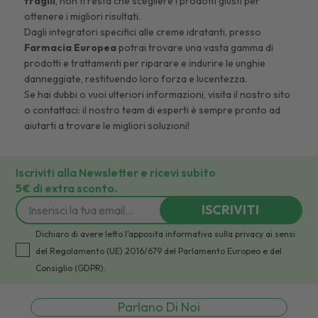
fragili
, non ti resta che scegliere i prodotti giusti per
ottenere i migliori risultati.
Dagli
integratori specifici
alle creme idratanti, presso
Farmacia Europea
potrai trovare una vasta gamma di
prodotti e trattamenti
per riparare e indurire le unghie
danneggiate, restituendo loro forza e lucentezza.
Se hai dubbi o vuoi ulteriori informazioni, visita il
nostro sito
o
contattaci
: il nostro team di esperti è sempre pronto ad
aiutarti a trovare le migliori soluzioni!
Iscriviti alla Newsletter e ricevi subito
5€ di extra sconto.
ISCRIVITI
Dichiaro di avere letto l'apposita informativa sulla privacy ai sensi
del Regolamento (UE) 2016/679 del Parlamento Europeo e del
Consiglio (GDPR).
Parlano Di Noi