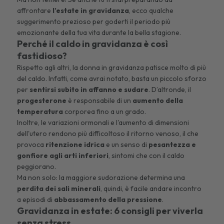
affrontare
l’estate in gravidanza
, ecco qualche
suggerimento prezioso per goderti il periodo più
emozionante della tua vita durante la bella stagione.
Perché il caldo in gravidanza è così
fastidioso?
Rispetto agli altri, la donna in gravidanza patisce molto di più
del caldo. Infatti, come avrai notato, basta un piccolo sforzo
per
sentirsi subito in affanno e sudare
. D’altronde, il
progesterone
è responsabile di un
aumento della
temperatura
corporea fino a un grado.
Inoltre, le variazioni ormonali e l'aumento di dimensioni
dell'utero rendono più difficoltoso il ritorno venoso, il che
provoca
ritenzione idrica
e un senso di
pesantezza e
gonfiore agli arti inferiori
, sintomi che con il caldo
peggiorano.
Ma non solo: la maggiore sudorazione determina una
perdita dei sali minerali
, quindi, è facile andare incontro
a episodi di
abbassamento della pressione
.
Gravidanza in estate: 6 consigli per viverla
senza stress