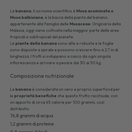
La
banana
, il cui nome scientifico è
Musa acuminata o
Musa balbisiana
, è la bacca della pianta del banano,
appartenente alla famiglia delle
Musaceae
. Originaria della
Malesia, oggi viene coltivata nella maggior parte delle aree
tropicali e subtropicali del pianeta.
Le
piante della banana
sono alte e robuste e le foglie
sono disposte a spirale e possono crescere fino a 2,7 m di
lunghezza. I frutti si sviluppano a casco da ogni singola
infiorescenza e arrivare a pesare dai 30 ai 50 kg.
Composizione nutrizionale
La
banana
è considerata un vero e proprio superfood per
le
proprietà benefiche
che questo frutto racchiude, con
un apporto di circa 65 calorie per 100 grammi, così
distribuito:
76,8 grammi di acqua
1,2 grammi di proteine
0,3 grammi di lipidi