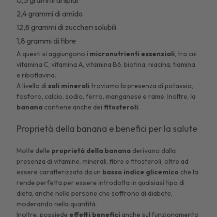
2,4 grammi di amido
12,8 grammi di zuccheri solubili
1,8 grammi di fibre
A questi si aggiungono i
micronutrienti essenziali
, tra cui
vitamina C, vitamina A, vitamina B6, biotina, niacina, tiamina
e riboflavina.
A livello di
sali minerali
troviamo la presenza di potassio,
fosforo, calcio, sodio, ferro, manganese e rame. Inoltre, la
banana
contiene anche dei
fitosteroli
.
Proprietà della banana e benefici per la salute
Molte delle
proprietà della banana
derivano dalla
presenza di vitamine, minerali, fibre e fitosteroli, oltre ad
essere caratterizzata da un
basso indice glicemico
che la
rende perfetta per essere introdotta in qualsiasi tipo di
dieta, anche nelle persone che soffrono di diabete,
moderando nella quantità.
Inoltre, possiede
effetti benefici
anche sul funzionamento