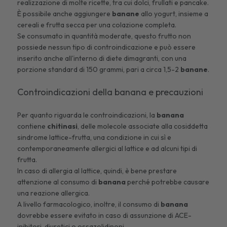
realizzazione di molte ricette, tra cui dolci, frullati e pancake.
È possibile anche aggiungere
banane
allo yogurt, insieme a
cereali e frutta secca per una colazione completa.
Se consumato in quantità moderate, questo frutto non
possiede nessun tipo di controindicazione e può essere
inserito anche all'interno di diete dimagranti, con una
porzione standard di 150 grammi, pari a circa 1,5-2
banane
.
Controindicazioni della banana e precauzioni
Per quanto riguarda le controindicazioni, la
banana
contiene
chitinasi
, delle molecole associate alla cosiddetta
sindrome lattice-frutta, una condizione in cui sì e
contemporaneamente allergici al lattice e ad alcuni tipi di
frutta.
In caso di allergia al lattice, quindi, è bene prestare
attenzione al consumo di
banana
perché potrebbe causare
una reazione allergica.
A livello farmacologico, inoltre, il consumo di
banana
dovrebbe essere evitato in caso di assunzione di ACE-
inibitori, diuretici o ossazolidinoni.