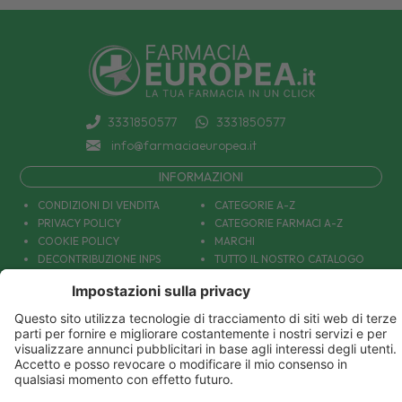
3331850577
3331850577
info@farmaciaeuropea.it
INFORMAZIONI
CONDIZIONI DI VENDITA
CATEGORIE A-Z
PRIVACY POLICY
CATEGORIE FARMACI A-Z
COOKIE POLICY
MARCHI
DECONTRIBUZIONE INPS
TUTTO IL NOSTRO CATALOGO
SPEDIZIONI
IL NOSTRO BLOG
PAGAMENTI
CONTATTACI
COUPON E OFFERTE
PATOLOGIE: CAUSE E RIMEDI
DIVENTIAMO AMICI!