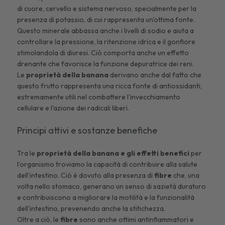
di cuore, cervello e sistema nervoso, specialmente per la
presenza di potassio, di cui rappresenta un'ottima fonte.
Questo minerale abbassa anche i livelli di sodio e aiuta a
controllare la pressione, la
ritenzione idrica
e il gonfiore
stimolandola di diuresi. Ciò comporta anche un effetto
drenante che favorisce la funzione depuratrice dei reni.
Le
proprietà della
banana
derivano anche dal fatto che
questo frutto rappresenta una ricca fonte di antiossidanti,
estremamente utili nel combattere l'invecchiamento
cellulare e l'azione dei radicali liberi.
Principi attivi e sostanze benefiche
Tra le
proprietà della
banana
e gli effetti benefici
per
l’organismo troviamo la capacità di contribuire alla salute
dell’intestino. Ciò è dovuto alla presenza di
fibre
che, una
volta nello stomaco, generano un senso di sazietà duraturo
e contribuiscono a migliorare la motilità e la funzionalità
dell'intestino, prevenendo anche la stitichezza.
Oltre a ciò, le
fibre
sono anche ottimi antinfiammatori e