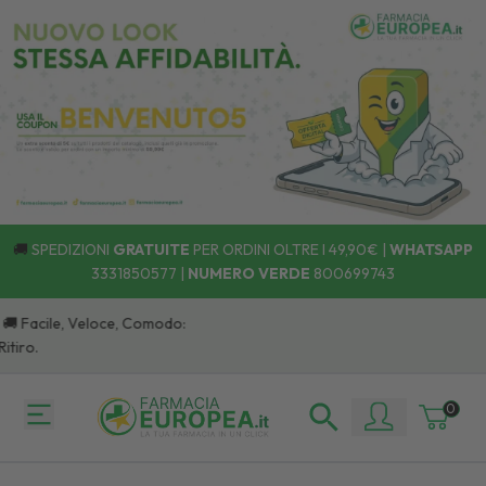
🚚
SPEDIZIONI
GRATUITE
PER ORDINI OLTRE I 49,90€ |
WHATSAPP
3331850577
|
NUMERO VERDE
800699743
 Facile, Veloce, Comodo:
o.
0