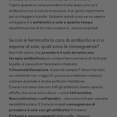
Capire quando e come prendere il sole dopo una cura
antibiotica non è solo precauzione: è un gesto importante
per proteggere la pelle. Vediamo quindi cosa serve sapere
sul legame tra
antibiotici e sole e quanto tempo
aspettare prima di tornare a esporsi.. senza sorprese!
Se non è terminata la cura di antibiotici e ci si
espone al sole, quali sono le conseguenze?
Non tutti sanno che
prendere il sole durante una
terapia antibiotica
può comportare una serie di rischi per
la pelle, a causa di un fenomeno chiamato
fotosensibilizzazione
. In parole semplici? Alcuni farmaci,
se combinati con i raggi UV, possono scatenare reazioni
cutanee anomale e anche piuttosto fastidiose.
È bene ricordare che non tutti gli antibiotici hanno questo
effetto, ma ce ne sono alcuni – come
tetracicline
,
fluorochinoloni
e
sulfamidici
– che sono noti per causare
sensibilità solare. E tra le principali
conseguenze di
prendere il sole con gli antibiotici
troviamo:
Eritemi e arrossamenti
della pelle, che può