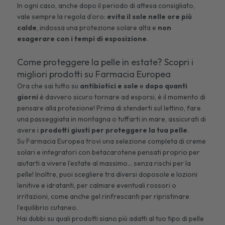
In ogni caso, anche dopo il periodo di attesa consigliato,
vale sempre la regola d’oro:
evita il sole nelle ore più
calde
, indossa una protezione solare alta e
non
esagerare con i tempi di esposizione
.
Come proteggere la pelle in estate? Scopri i
migliori prodotti su Farmacia Europea
Ora che sai tutto su
antibiotici e sole
e
dopo quanti
giorni
è davvero sicuro tornare ad esporsi, è il momento di
pensare alla protezione! Prima di stenderti sul lettino, fare
una passeggiata in montagna o tuffarti in mare, assicurati di
avere i
prodotti giusti per proteggere la tua pelle
.
Su
Farmacia Europea
trovi una selezione completa di
creme
solari
e
integratori con betacarotene
pensati proprio per
aiutarti a vivere l’estate al massimo… senza rischi per la
pelle! Inoltre, puoi scegliere tra diversi doposole e
lozioni
lenitive e idratanti
, per calmare eventuali rossori o
irritazioni, come anche
gel rinfrescanti
per ripristinare
l’equilibrio cutaneo.
Hai dubbi su quali prodotti siano più adatti al tuo tipo di pelle