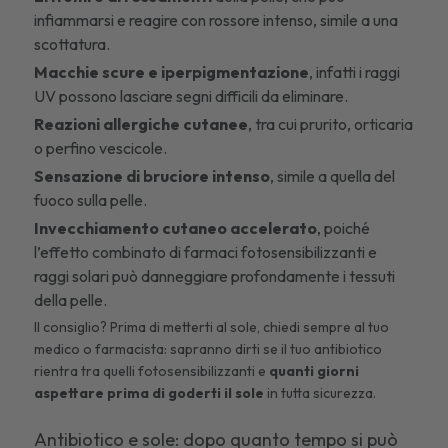
infiammarsi e reagire con rossore intenso, simile a una
scottatura.
Macchie scure e iperpigmentazione
, infatti i raggi
UV possono lasciare segni difficili da eliminare.
Reazioni allergiche cutanee
, tra cui prurito, orticaria
o perfino vescicole.
Sensazione di bruciore
intenso
, simile a quella del
fuoco sulla pelle.
Invecchiamento cutaneo accelerato
, poiché
l’effetto combinato di farmaci fotosensibilizzanti e
raggi solari può danneggiare profondamente i tessuti
della pelle.
Il consiglio? Prima di metterti al sole, chiedi sempre al tuo
medico o farmacista: sapranno dirti se il tuo antibiotico
rientra tra quelli fotosensibilizzanti e
quanti giorni
aspettare
prima di goderti il sole
in tutta sicurezza.
Antibiotico e sole: dopo quanto tempo si può