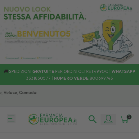
🚚
SPEDIZIONI
GRATUITE
PER ORDINI OLTRE I 49,90€ |
WHATSAPP
3331850577
|
NUMERO VERDE
800699743
 Veloce, Comodo:
0