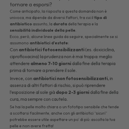
tornare a esporsi?
Come anticipato, la risposta a questa domanda non è
univoca, ma dipende da diversi fattori, tra cui il
tipo di
antibiotico
assunto, la
durata
della terapia e la
sensibilità individuale della pelle
.
Ecco, però, alcune linee guida da seguire, specialmente se si
assumono
antibiotici d’estate
:
Con
antibiotici fotosensibilizzanti
(es. doxiciclina,
ciprofloxacina) la prudenza non è mai troppa: meglio
attendere
almeno 7-10 giorni
dalla fine della terapia
prima di tornare a prendere il sole.
Invece, con
antibiotici non fotosensibilizzanti
, in
assenza di altri fattori di rischio, si può riprendere
l’esposizione al sole già
dopo 2-3 giorni
dalla fine della
cura, ma sempre con cautela.
Se hai la pelle molto chiara o un
fototipo sensibile
che tende
a scottarsi facilmente, anche con gli antibiotici “sicuri”
potrebbe essere utile aspettare un po’ di più: ascolta la tua
pelle e non avere fretta!