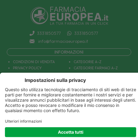
3331850577
3331850577
info@farmaciaeuropea.it
INFORMAZIONI
CONDIZIONI DI VENDITA
CATEGORIE A-Z
PRIVACY POLICY
CATEGORIE FARMACI A-Z
COOKIE POLICY
MARCHI
DECONTRIBUZIONE INPS
TUTTO IL NOSTRO CATALOGO
SPEDIZIONI
IL NOSTRO BLOG
PAGAMENTI
CONTATTACI
COUPON E OFFERTE
PATOLOGIE: CAUSE E RIMEDI
DIVENTIAMO AMICI!
Parafarmacia Europea Srl - Via Petraro 380- 80050 Santa Maria la Carità (NA) - P.IVA
10677001215