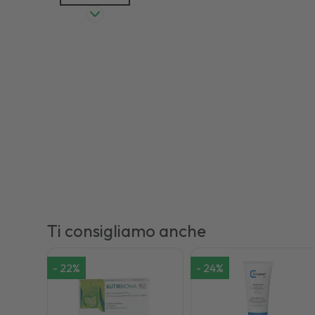
Ti consigliamo anche
-
22
%
-
24
%