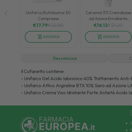
Unifarco Butirbioma 30
Ceramol 311 Cremabase
Compresse
ad Azione Emolliente
Idratante e Lenitiva 400
€
17.79
€
22.80
€
16.12
€
21.20
ml
AGGIUNGI
AGGIUNGI
Descrizione
C
Il Cofanetto contiene:
- Unifarco Gel Acido Ialuronico 40% Trattamento Anti-
- Unifarco Attivo Argireline BTX 10% Siero ad Azione Li
- Unifarco Crema Viso Idratante Forte Antietà Acido