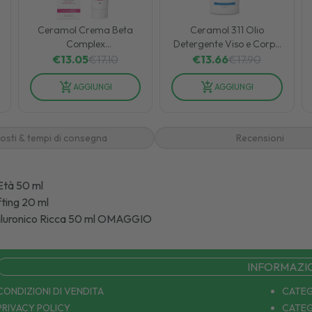
Ceramol Crema Beta
Ceramol 311 Olio
Complex
Detergente Viso e Corpo
Antinfiammatoria per
Non Schiumogeno 400
€
13.05
€
17.10
€
13.66
€
17.90
Dermatite 50 ml
ml
AGGIUNGI
AGGIUNGI
osti & tempi di consegna
Recensioni
Età 50 ml
fting 20 ml
 Ialuronico Ricca 50 ml OMAGGIO
INFORMAZI
CONDIZIONI DI VENDITA
CATEG
PRIVACY POLICY
CATEG