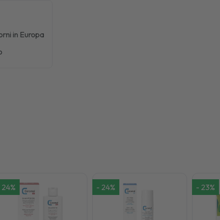
iorni in Europa
o
24
%
-
24
%
-
23
%