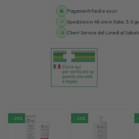
Pagamenti facili e sicuri
Spedizioni in 48 ore in Italia. 3-5 g
Client Service dal Lunedì al Sabat
-
24
%
-
24
%
-