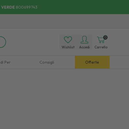
 VERDE
800699743
0
Wishlist
Accedi
Carrello
di Per
Consigli
Offerte