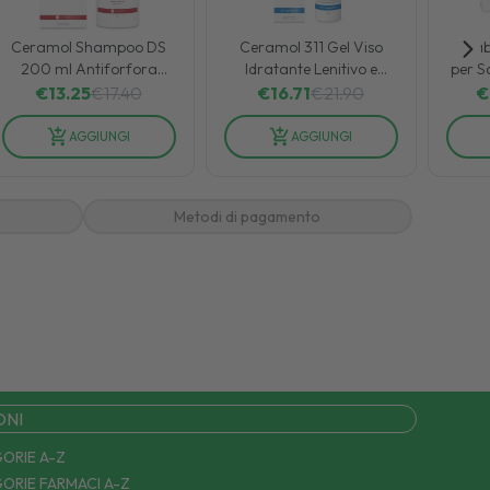
Ceramol Shampoo DS
Ceramol 311 Gel Viso
Peab
200 ml Antiforfora
Idratante Lenitivo e
per S
Lenitivo per Cute
Antiossidante 50 ml
€
13.25
€
17.40
€
16.71
€
21.90
€
Delicata e Sensibile
AGGIUNGI
AGGIUNGI
Metodi di pagamento
ONI
ORIE A-Z
ORIE FARMACI A-Z