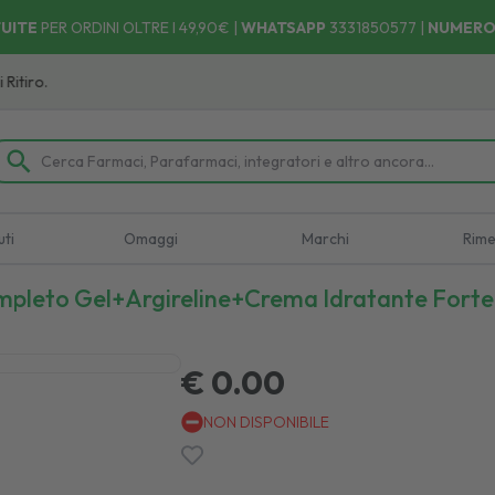
UITE
PER ORDINI OLTRE I 49,90€ |
WHATSAPP
3331850577
|
NUMERO
ro.
uti
Omaggi
Marchi
Rime
ompleto Gel+argireline+crema Idratante Forte
€ 0.00
NON DISPONIBILE