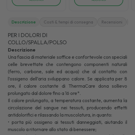
Descrizione
Costi & tempi di consegna
Recensioni
M
PER I DOLORI DI
COLLO/SPALLA/POLSO
Descrizione
Una fascia di materiale soffice e confortevole con speciali
celle brevettate che contengono componenti naturali
(ferro, carbone, sale ed acqua) che al contatto con
l’ossigeno dell’aria sviluppano calore. Se applicata per 8
ore, il calore costante di ThermaCare dona sollievo
prolungato dal dolore fino a 16 ore*.
Il calore prolungato, a temperatura costante, aumenta la
circolazione del sangue nei tessuti, producendo effetti
antidolorifici e rilassando la muscolatura, in quanto:
• porta più ossigeno ai tessuti danneggiati, aiutando il
muscolo a ritornare allo stato di benessere;