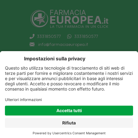
3331850577
3331850577
info@farmaciaeuropea.it
INFORMAZIONI
CONDIZIONI DI VENDITA
CATEGORIE A-Z
PRIVACY POLICY
CATEGORIE FARMACI A-Z
COOKIE POLICY
MARCHI
DECONTRIBUZIONE INPS
TUTTO IL NOSTRO CATALOGO
SPEDIZIONI
IL NOSTRO BLOG
PAGAMENTI
CONTATTACI
COUPON E OFFERTE
PATOLOGIE: CAUSE E RIMEDI
DIVENTIAMO AMICI!
Parafarmacia Europea Srl - Via Petraro 380- 80050 Santa Maria la Carità (NA) - P.IVA
10677001215