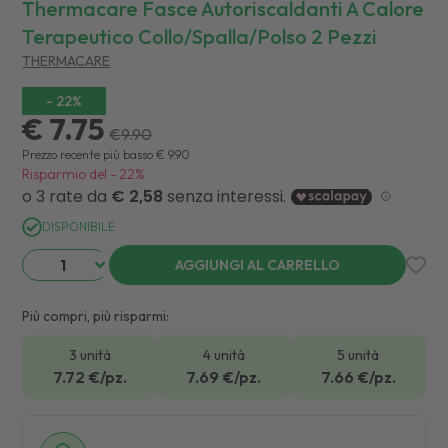
Thermacare Fasce Autoriscaldanti A Calore
Terapeutico Collo/spalla/polso 2 Pezzi
THERMACARE
-
22
%
€ 7.75
€
9.90
Prezzo recente più basso
€
9.90
Risparmio del
-
22
%
DISPONIBILE
AGGIUNGI AL CARRELLO
Più compri, più risparmi:
3 unità
4 unità
5 unità
7.72
€/pz.
7.69
€/pz.
7.66
€/pz.