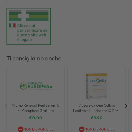
Ti consigliamo anche
Miamo Renewal Peel Serum 5
Videorelax One Collirio
Ml Campione Gratuito
Lenitivo e Lubricante 10 Pezzi
da 0,5 ml
€
0.00
€
9.90
NON DISPONIBILE
NON DISPONIBILE