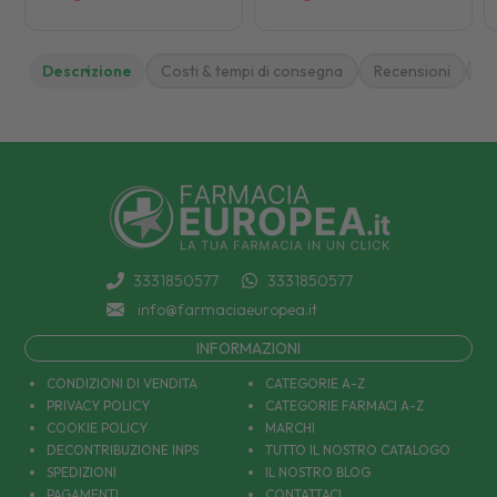
Descrizione
Costi & tempi di consegna
Recensioni
M
3331850577
3331850577
info@farmaciaeuropea.it
INFORMAZIONI
CONDIZIONI DI VENDITA
CATEGORIE A-Z
PRIVACY POLICY
CATEGORIE FARMACI A-Z
COOKIE POLICY
MARCHI
DECONTRIBUZIONE INPS
TUTTO IL NOSTRO CATALOGO
SPEDIZIONI
IL NOSTRO BLOG
PAGAMENTI
CONTATTACI