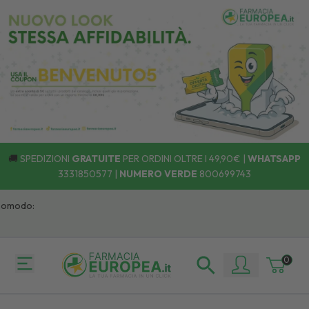
🚚
SPEDIZIONI
GRATUITE
PER ORDINI OLTRE I 49,90€ |
WHATSAPP
3331850577
|
NUMERO VERDE
800699743
Comodo:
0