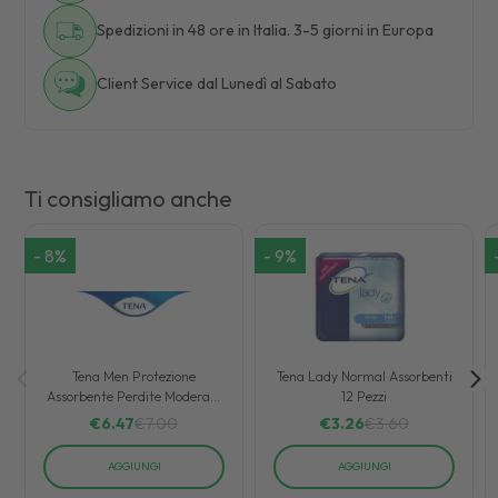
Spedizioni in 48 ore in Italia. 3-5 giorni in Europa
Client Service dal Lunedì al Sabato
Ti consigliamo anche
-
8
%
-
9
%
Tena Men Protezione
Tena Lady Normal Assorbenti
Assorbente Perdite Moderate
12 Pezzi
e Pesanti Livello 3 8 Pezzi
€
6.47
€
7.00
€
3.26
€
3.60
AGGIUNGI
AGGIUNGI