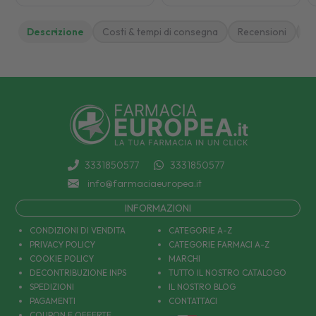
Descrizione
Costi & tempi di consegna
Recensioni
M
3331850577
3331850577
info@farmaciaeuropea.it
INFORMAZIONI
CONDIZIONI DI VENDITA
CATEGORIE A-Z
PRIVACY POLICY
CATEGORIE FARMACI A-Z
COOKIE POLICY
MARCHI
DECONTRIBUZIONE INPS
TUTTO IL NOSTRO CATALOGO
SPEDIZIONI
IL NOSTRO BLOG
PAGAMENTI
CONTATTACI
COUPON E OFFERTE