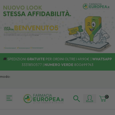
🚚
SPEDIZIONI
GRATUITE
PER ORDINI OLTRE I 49,90€ |
WHATSAPP
3331850577
|
NUMERO VERDE
800699743
modo:
0