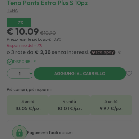
Tena Pants Extra Plus S 10pz
TENA
-
7
%
€ 10.09
€
10.90
Prezzo recente più basso
€
10.90
Risparmio del
-
7
%
DISPONIBILE
AGGIUNGI AL CARRELLO
Più compri, più risparmi:
3 unità
4 unità
5 unità
10.05
€/pz.
10.01
€/pz.
9.97
€/pz.
Pagamenti facili e sicuri