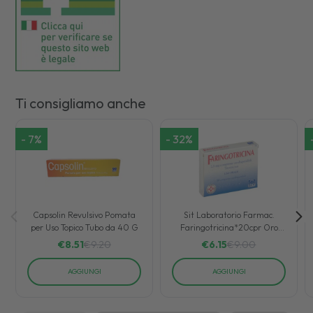
Ti consigliamo anche
-
7
%
-
32
%
Capsolin Revulsivo Pomata
Sit Laboratorio Farmac.
per Uso Topico Tubo da 40 G
Faringotricina*20cpr Oro
2,5mg
€
8.51
€
9.20
€
6.15
€
9.00
AGGIUNGI
AGGIUNGI