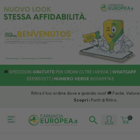
🚚
SPEDIZIONI
GRATUITE
PER ORDINI OLTRE I 49,90€ |
WHATSAPP
3331850577
|
NUMERO VERDE
800699743
Ritira il tuo ordine dove e quando vuoi! 🚚 Facile, Veloce
Scopri
i Punti di Ritiro.
0