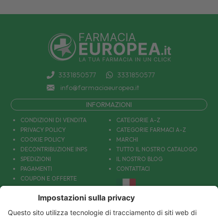
3331850577
3331850577
info@farmaciaeuropea.it
INFORMAZIONI
CONDIZIONI DI VENDITA
CATEGORIE A-Z
PRIVACY POLICY
CATEGORIE FARMACI A-Z
COOKIE POLICY
MARCHI
DECONTRIBUZIONE INPS
TUTTO IL NOSTRO CATALOGO
SPEDIZIONI
IL NOSTRO BLOG
PAGAMENTI
CONTATTACI
COUPON E OFFERTE
PATOLOGIE: CAUSE E RIMEDI
DIVENTIAMO AMICI!