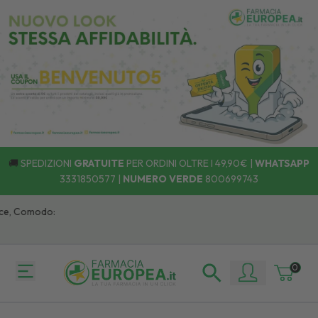
🚚
SPEDIZIONI
GRATUITE
PER ORDINI OLTRE I 49,90€ |
WHATSAPP
3331850577
|
NUMERO VERDE
800699743
ce, Comodo:
0