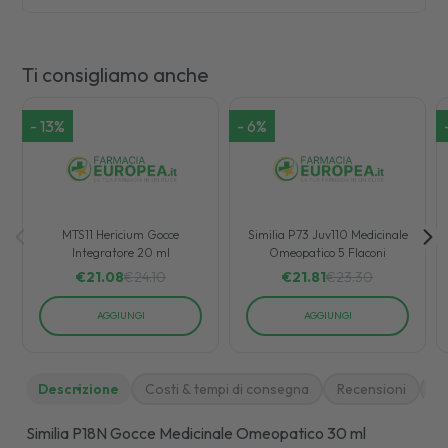
Ti consigliamo anche
-
13
%
-
6
%
MTS11 Hericium Gocce
Similia P73 Juv110 Medicinale
Integratore 20 ml
Omeopatico 5 Flaconi
€
21.08
€
24.10
€
21.81
€
23.30
AGGIUNGI
AGGIUNGI
Descrizione
Costi & tempi di consegna
Recensioni
M
Similia P18N Gocce Medicinale Omeopatico 30 ml