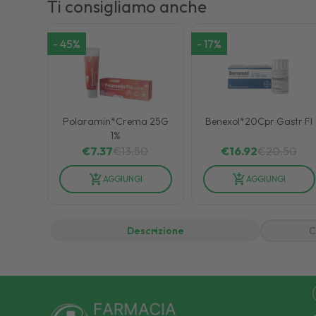
Ti consigliamo anche
-
45
%
-
17
%
Polaramin*Crema 25G
Benexol*20Cpr Gastr Fl
1%
€
7.37
€
13.50
€
16.92
€
20.50
AGGIUNGI
AGGIUNGI
Descrizione
C