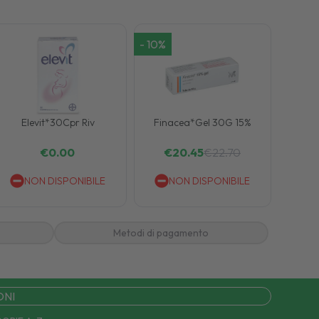
-
10
%
Elevit*30Cpr Riv
Finacea*Gel 30G 15%
€
0.00
€
20.45
€
22.70
NON DISPONIBILE
NON DISPONIBILE
Metodi di pagamento
ONI