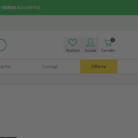
 VERDE
800699743
0
Wishlist
Accedi
Carrello
di Per
Consigli
Offerte