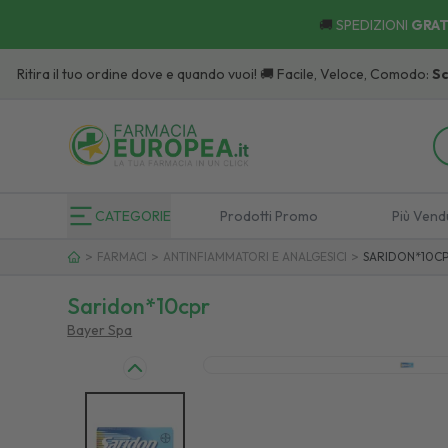
🚚
SPEDIZIONI
GRAT
tira il tuo ordine dove e quando vuoi! 🚚 Facile, Veloce, Comodo:
Scopri
CATEGORIE
Prodotti Promo
Più Vend
>
>
>
FARMACI
ANTINFIAMMATORI E ANALGESICI
SARIDON*10C
Saridon*10cpr
Bayer Spa