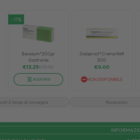
-
17
%
Becozym*20Cpr
Doloproct*Crema Rett
Gastrores
30G
€
13.25
€
15.90
€
0.00
NON DISPONIBILE
AGGIUNGI
osti & tempi di consegna
Recensioni
INFORMAZI