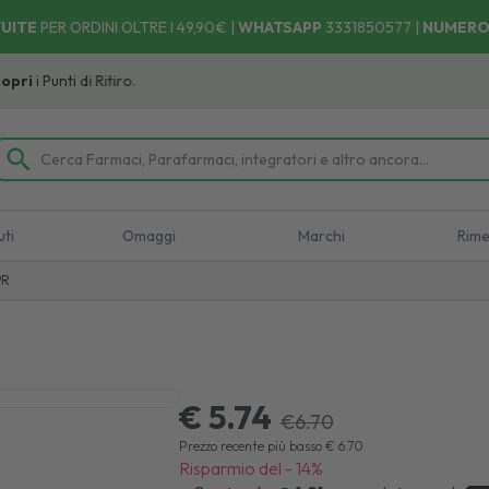
UITE
PER ORDINI OLTRE I 49,90€ |
WHATSAPP
3331850577
|
NUMERO
i Punti di Ritiro.
uti
Omaggi
Marchi
Rime
PR
€ 5.74
€
6.70
Prezzo recente più basso
€
6.70
Risparmio del
-
14
%