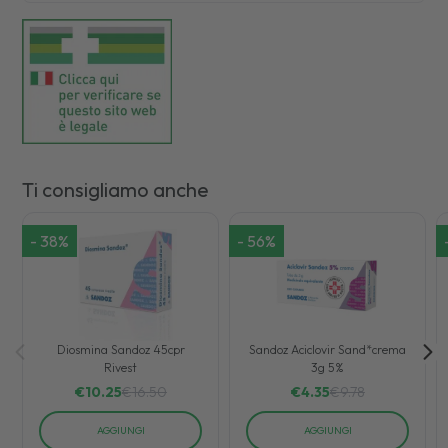
Ti consigliamo anche
-
38
%
-
56
%
Diosmina Sandoz 45cpr
Sandoz Aciclovir Sand*crema
Rivest
3g 5%
€
10.25
€
16.50
€
4.35
€
9.78
AGGIUNGI
AGGIUNGI