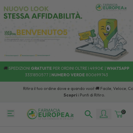
🚚
SPEDIZIONI
GRATUITE
PER ORDINI OLTRE I 49,90€ |
WHATSAPP
3331850577
|
NUMERO VERDE
800699743
Ritira il tuo ordine dove e quando vuoi! 🚚 Facile, Veloce, C
Scopri
i Punti di Ritiro.
0