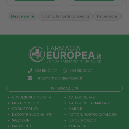
Descrizione
Costi & tempi di consegna
Recensioni
M
3331850577
3331850577
info@farmaciaeuropea.it
INFORMAZIONI
CONDIZIONI DI VENDITA
CATEGORIE A-Z
PRIVACY POLICY
CATEGORIE FARMACI A-Z
COOKIE POLICY
MARCHI
DECONTRIBUZIONE INPS
TUTTO IL NOSTRO CATALOGO
SPEDIZIONI
IL NOSTRO BLOG
PAGAMENTI
CONTATTACI