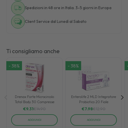
Spedizioni in 48 ore in Italia. 3-5 giorni in Europa
Client Service dal Lunedì al Sabato
Ti consigliamo anche
-
38
%
-
38
%
Drenax Forte Microcircolo
Enterolife 2 MLD Integratore
Total Body 30 Compresse
Probiotico 20 Fiale
€
9.31
€
14.90
€
7.98
€
12.90
AGGIUNGI
AGGIUNGI