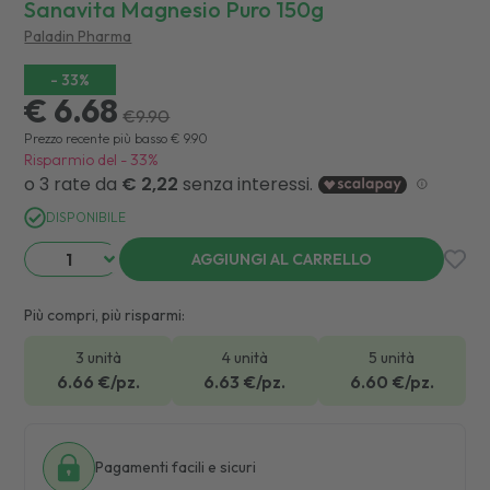
Sanavita Magnesio Puro 150g
Paladin Pharma
-
33
%
€ 6.68
€
9.90
Prezzo recente più basso
€
9.90
Risparmio del
-
33
%
DISPONIBILE
AGGIUNGI AL CARRELLO
Più compri, più risparmi:
3 unità
4 unità
5 unità
6.66
€/pz.
6.63
€/pz.
6.60
€/pz.
Pagamenti facili e sicuri