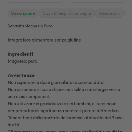
Descrizione
Costi & tempi di consegna
Recensioni
M
Sanavita Magnesio Puro
Integratore alimentare senza glutine
Ingredienti
Magnesio puro.
Avvertenze
Non superare la dose giornaliera raccomandata.
Non assumere in caso di ipersensibilità o di allergie verso
uno o più componenti.
Non utilizzare in gravidanza e nei bambini, o comunque
per periodi prolungati senza sentire il parere del medico.
Tenere fuori dalla portata dei bambini al di sotto dei 3 anni
di età.
Gli integratori non vanno intesi come sostituti di una dieta