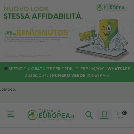
🚚
SPEDIZIONI
GRATUITE
PER ORDINI OLTRE I 49,90€ |
WHATSAPP
3331850577
|
NUMERO VERDE
800699743
Comodo:
0