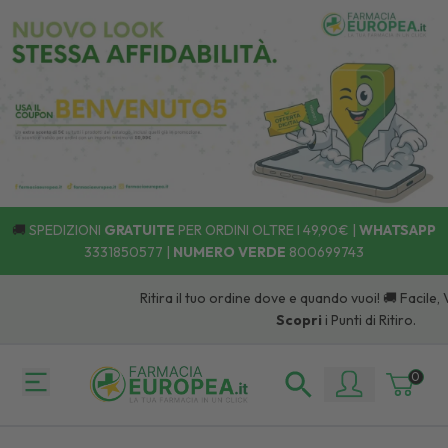
🚚
SPEDIZIONI
GRATUITE
PER ORDINI OLTRE I 49,90€ |
WHATSAPP
3331850577
|
NUMERO VERDE
800699743
Ritira il tuo ordine dove e quando vuoi! 🚚 Facile, 
Scopri
i Punti di Ritiro.
0