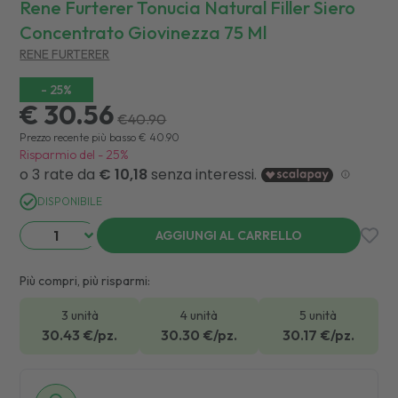
Rene Furterer Tonucia Natural Filler Siero
Concentrato Giovinezza 75 Ml
RENE FURTERER
-
25
%
€ 30.56
€
40.90
Prezzo recente più basso
€
40.90
Risparmio del
-
25
%
DISPONIBILE
AGGIUNGI AL CARRELLO
Più compri, più risparmi:
3 unità
4 unità
5 unità
30.43
€/pz.
30.30
€/pz.
30.17
€/pz.