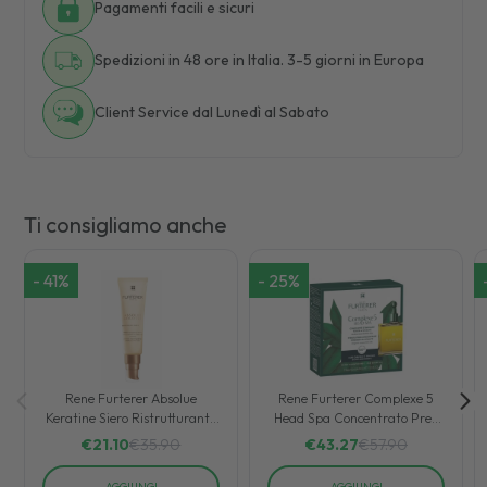
Pagamenti facili e sicuri
Spedizioni in 48 ore in Italia. 3-5 giorni in Europa
Client Service dal Lunedì al Sabato
Ti consigliamo anche
-
41
%
-
25
%
Rene Furterer Absolue
Rene Furterer Complexe 5
Keratine Siero Ristrutturante
Head Spa Concentrato Pre-
Estremo 30 ml
Shampoo Stimolante 50 ml
€
21.10
€
35.90
€
43.27
€
57.90
AGGIUNGI
AGGIUNGI