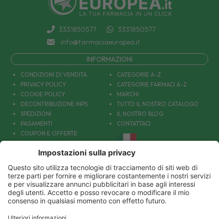
3331850577
3331850577
info@farmaciaeuropea.it
INFORMAZIONI
CONDIZIONI DI VENDITA
CATEGORIE A-Z
PRIVACY POLICY
CATEGORIE FARMACI A-Z
COOKIE POLICY
MARCHI
DECONTRIBUZIONE INPS
TUTTO IL NOSTRO CATALOGO
SPEDIZIONI
IL NOSTRO BLOG
PAGAMENTI
CONTATTACI
COUPON E OFFERTE
PATOLOGIE: CAUSE E RIMEDI
DIVENTIAMO AMICI!
Parafarmacia Europea Srl - Via Petraro 380- 80050 Santa Maria la Carità (NA) - P.IVA
10677001215