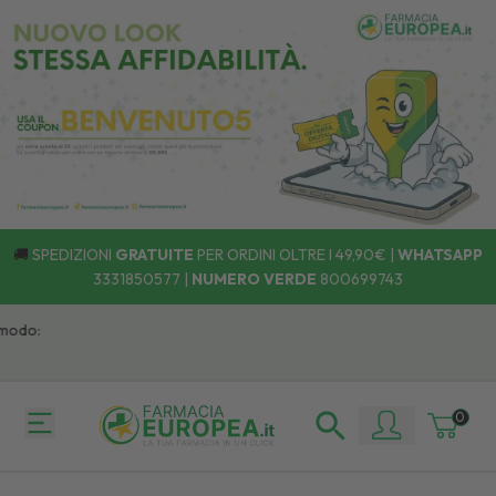
🚚
SPEDIZIONI
GRATUITE
PER ORDINI OLTRE I 49,90€ |
WHATSAPP
3331850577
|
NUMERO VERDE
800699743
odo:
0