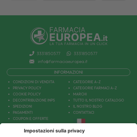
3331850577
3331850577
info@farmaciaeuropea.it
INFORMAZIONI
CONDIZIONI DI VENDITA
CATEGORIE A-Z
PRIVACY POLICY
CATEGORIE FARMACI A-Z
COOKIE POLICY
MARCHI
DECONTRIBUZIONE INPS
TUTTO IL NOSTRO CATALOGO
SPEDIZIONI
IL NOSTRO BLOG
PAGAMENTI
CONTATTACI
COUPON E OFFERTE
PATOLOGIE: CAUSE E RIMEDI