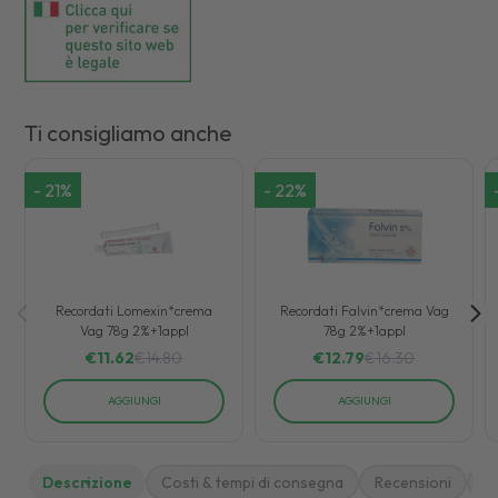
Ti consigliamo anche
-
21
%
-
22
%
Recordati Lomexin*crema
Recordati Falvin*crema Vag
Vag 78g 2%+1appl
78g 2%+1appl
€
11.62
€
14.80
€
12.79
€
16.30
AGGIUNGI
AGGIUNGI
Descrizione
Costi & tempi di consegna
Recensioni
M