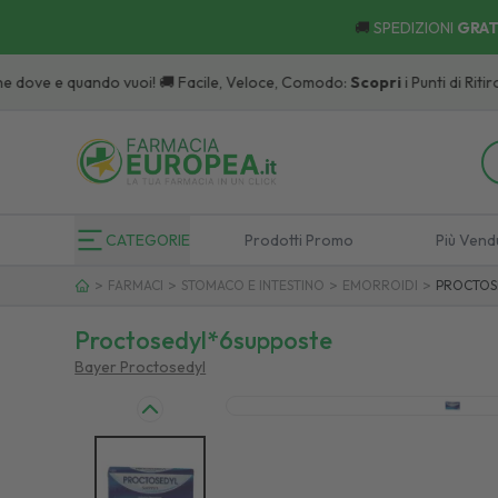
🚚
SPEDIZIONI
GRAT
 dove e quando vuoi! 🚚 Facile, Veloce, Comodo:
Scopri
i Punti di Ritiro.
CATEGORIE
Prodotti Promo
Più Vend
>
>
>
>
FARMACI
STOMACO E INTESTINO
EMORROIDI
PROCTOS
Proctosedyl*6supposte
Bayer Proctosedyl