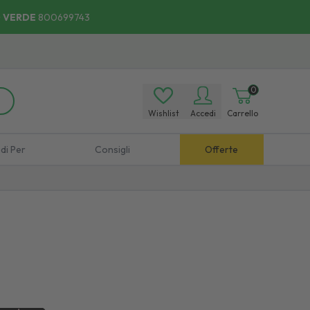
 VERDE
800699743
0
Wishlist
Accedi
Carrello
di Per
Consigli
Offerte