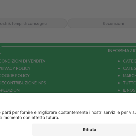
osti & tempi di consegna
Recensioni
INFORMAZI
CONDIZIONI DI VENDITA
CATEG
PRIVACY POLICY
CATEG
COOKIE POLICY
MARCH
DECONTRIBUZIONE INPS
TUTTO
SPEDIZIONI
IL NO
PAGAMENTI
CONTA
COUPON E OFFERTE
PATOLOGIE: CAUSE E RIMEDI
DIVENTIAMO AMICI!