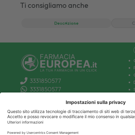
Ti consigliamo anche
Descrizione
C
3331850577
3331850577
info@farmaciaeuropea.it