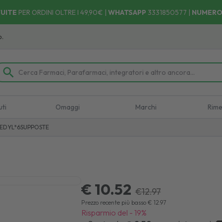
UITE
PER ORDINI OLTRE I 49,90€ |
WHATSAPP
3331850577
|
NUMERO
uti
Omaggi
Marchi
Rime
EDYL*6SUPPOSTE
€ 10.52
€
12.97
Prezzo recente più basso
€
12.97
Risparmio del
-
19
%