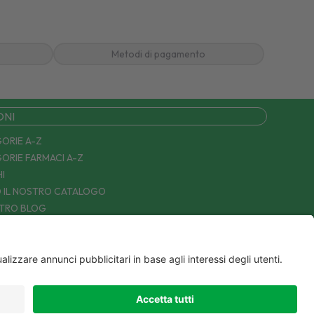
Metodi di pagamento
ONI
ORIE A-Z
ORIE FARMACI A-Z
I
 IL NOSTRO CATALOGO
STRO BLOG
TTACI