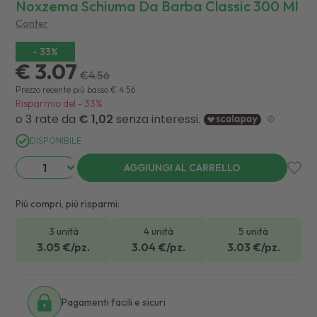
Noxzema Schiuma Da Barba Classic 300 Ml
Conter
-
33
%
€ 3.07
€
4.56
Prezzo recente più basso
€
4.56
Risparmio del
-
33
%
DISPONIBILE
AGGIUNGI AL CARRELLO
Più compri, più risparmi:
3 unità
4 unità
5 unità
3.05
€/pz.
3.04
€/pz.
3.03
€/pz.
Pagamenti facili e sicuri