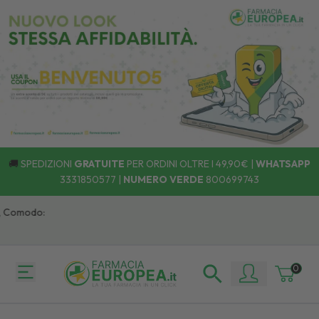
🚚
SPEDIZIONI
GRATUITE
PER ORDINI OLTRE I 49,90€ |
WHATSAPP
3331850577
|
NUMERO VERDE
800699743
 Comodo:
0