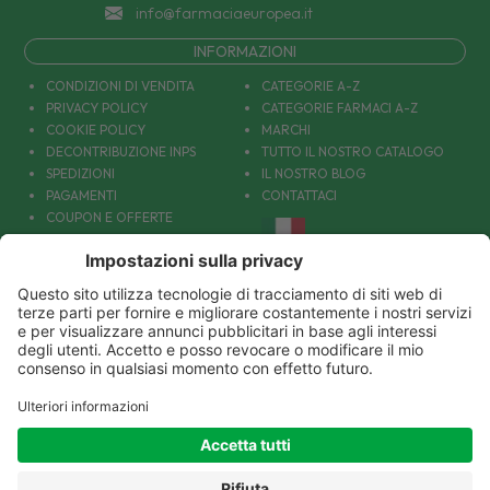
info@farmaciaeuropea.it
INFORMAZIONI
CONDIZIONI DI VENDITA
CATEGORIE A-Z
PRIVACY POLICY
CATEGORIE FARMACI A-Z
COOKIE POLICY
MARCHI
DECONTRIBUZIONE INPS
TUTTO IL NOSTRO CATALOGO
SPEDIZIONI
IL NOSTRO BLOG
PAGAMENTI
CONTATTACI
COUPON E OFFERTE
PATOLOGIE: CAUSE E RIMEDI
DIVENTIAMO AMICI!
Parafarmacia Europea Srl - Via Petraro 380- 80050 Santa Maria la Carità (NA) - P.IVA
10677001215